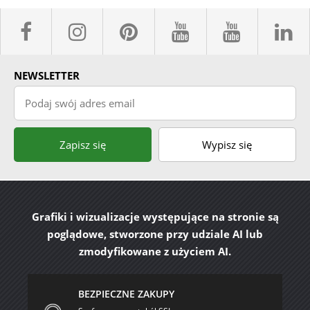
facebook sklepyBELPOL
instagram belpol.dor
pinterest
youtube sk
youtub
l
NEWSLETTER
Podaj swój adres email
Zapisz się
Wypisz się
Grafiki i wizualizacje występujące na stronie są
poglądowe, stworzone przy udziale AI lub
zmodyfikowane z użyciem AI.
BEZPIECZNE ZAKUPY