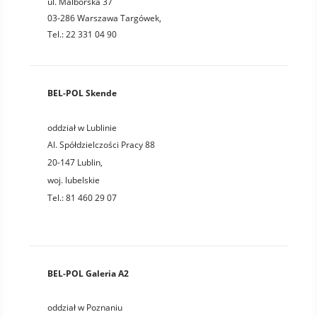
ul. Malborska 37
03-286 Warszawa Targówek,
Tel.: 22 331 04 90
BEL-POL Skende
oddział w Lublinie
Al. Spółdzielczości Pracy 88
20-147
Lublin
,
woj.
lubelskie
Tel.:
81 460 29 07
BEL-POL Galeria A2
oddział w Poznaniu