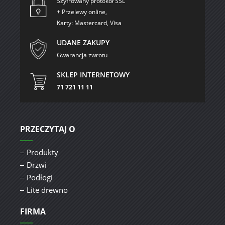
Szyfrowany protokół SSL
+ Przelewy online,
Karty: Mastercard, Visa
UDANE ZAKUPY
Gwarancja zwrotu
SKLEP INTERNETOWY
71 721 11 11
PRZECZYTAJ O
Produkty
Drzwi
Podłogi
Lite drewno
FIRMA