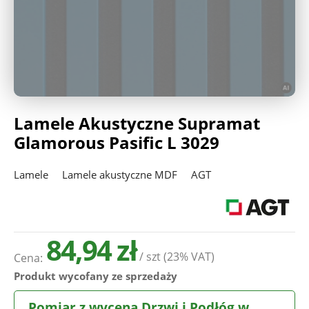
Deweloperzy
Aktualności
Lamele Akustyczne Supramat
Glamorous Pasific L 3029
Lamele
Lamele akustyczne MDF
AGT
84,94 zł
/ szt
(23% VAT)
Cena:
Produkt wycofany ze sprzedaży
Pomiar z wyceną Drzwi i Podłóg w