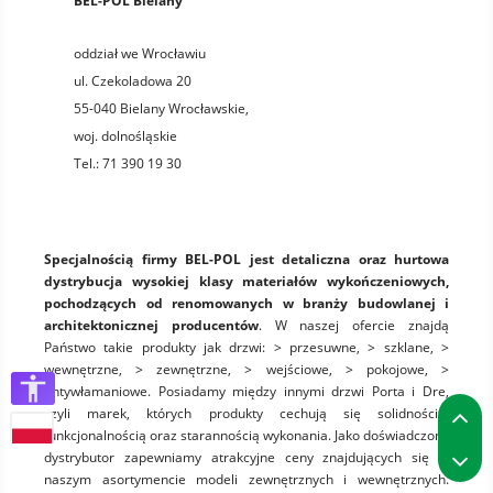
BEL-POL Bielany
oddział we Wrocławiu
ul. Czekoladowa 20
55-040
Bielany Wrocławskie
,
woj.
dolnośląskie
Tel.:
71 390 19 30
Specjalnością firmy BEL-POL jest detaliczna oraz hurtowa
dystrybucja wysokiej klasy materiałów wykończeniowych,
pochodzących od renomowanych w branży budowlanej i
architektonicznej producentów
. W naszej ofercie znajdą
Państwo takie produkty jak drzwi: > przesuwne, > szklane, >
wewnętrzne, > zewnętrzne, > wejściowe, > pokojowe, >
antywłamaniowe. Posiadamy między innymi drzwi Porta i Dre,
P
czyli marek, których produkty cechują się solidnością,
funkcjonalnością oraz starannością wykonania. Jako doświadczony
P
dystrybutor zapewniamy atrakcyjne ceny znajdujących się w
naszym asortymencie modeli zewnętrznych i wewnętrznych.