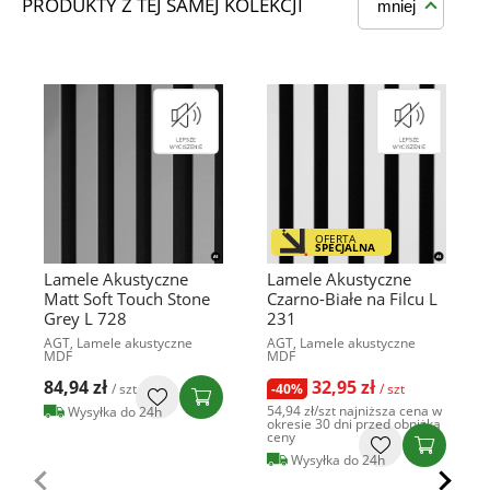
PRODUKTY Z TEJ SAMEJ KOLEKCJI
mniej
OFERTA
SPECJALNA
Lamele Akustyczne
Lamele Akustyczne
Matt Soft Touch Stone
Czarno-Białe na Filcu L
Grey L 728
231
AGT, Lamele akustyczne
AGT, Lamele akustyczne
MDF
MDF
84,94 zł
32,95 zł
/ szt
-40%
/ szt
54,94 zł
/szt
najniższa cena w
Wysyłka do 24h
okresie 30 dni przed obniżką
ceny
Wysyłka do 24h