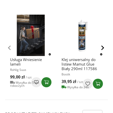
Usługa Wniesienie
Klej uniwersalny do
lameli
listew Mamut Glue
Biały 290ml 117586
Rohlig Suus
Bostik
99,00 zł
/ szt
39,95 zł
/ szt
Wysyłka do 5 dni
roboczych
Wysyłka do 24h