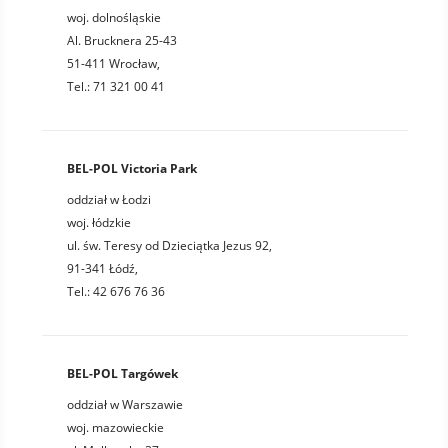
woj. dolnośląskie
Al. Brucknera 25-43
51-411 Wrocław,
Tel.: 71 321 00 41
BEL-POL Victoria Park
oddział w Łodzi
woj. łódzkie
ul. św. Teresy od Dzieciątka Jezus 92,
91-341 Łódź,
Tel.: 42 676 76 36
BEL-POL Targówek
oddział w Warszawie
woj. mazowieckie