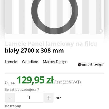
Deweloperzy
Aktualności
Lamele Panel lamelowy na filcu
biały 2700 x 308 mm
Lamele
Woodline
Marbet Design
129,95 zł
/ szt
(23% VAT)
Cena:
Ile szt potrzebujesz ?
-
+
szt
Dostępny