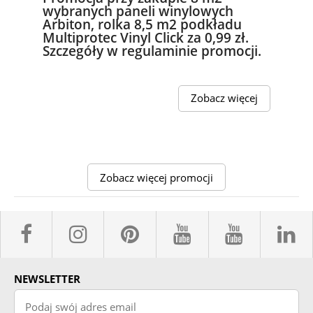
wybranych paneli winylowych
Arbiton, rolka 8,5 m2 podkładu
Multiprotec Vinyl Click za 0,99 zł.
Szczegóły w regulaminie promocji.
Zobacz więcej
Zobacz więcej promocji
facebook sklepyBELPOL
instagram belpol.dor
pinterest
youtube sk
youtub
l
NEWSLETTER
Podaj swój adres email