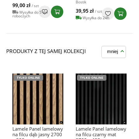
Bostik
99,00 zł
/ szt
39,95 zł
/ szt
Wysyłka do 5 dni
roboczych
Wysyłka do 24h
PRODUKTY Z TEJ SAMEJ KOLEKCJI
mniej
TYLKO ONLINE
TYLKO ONLINE
Lamele Panel lamelowy
Lamele Panel lamelowy
na filcu dąb jasny 2700
na filcu czarny mat