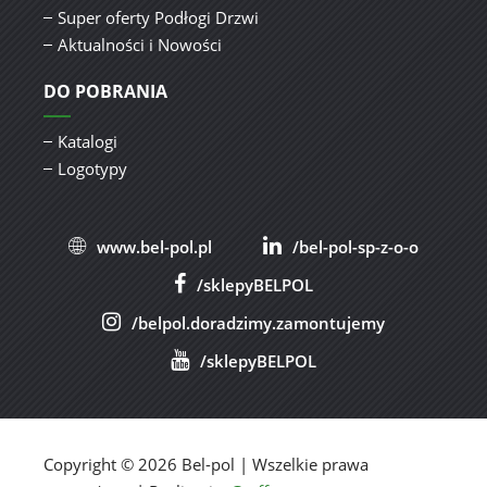
Super oferty Podłogi Drzwi
Aktualności i Nowości
DO POBRANIA
Katalogi
Logotypy
www.bel-pol.pl
/bel-pol-sp-z-o-o
/sklepyBELPOL
/belpol.doradzimy.zamontujemy
/sklepyBELPOL
Copyright © 2026 Bel-pol | Wszelkie prawa