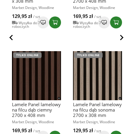
x 308 mm
2700 x 408 mm
Marbet Design, Woodline
Marbet Design, Woodline
129,95 zł
169,95 zł
/ szt
/ szt
Wysyłka do 7 dni
Wysyłka do 7 dni
roboczych
roboczych
TYLKO ONLINE
TYLKO ONLINE
Lamele Panel lamelowy
Lamele Panel lamelowy
na filcu dąb ciemny
na filcu dąb sonoma
2700 x 408 mm
2700 x 308 mm
Marbet Design, Woodline
Marbet Design, Woodline
169,95 zł
129,95 zł
/ szt
/ szt