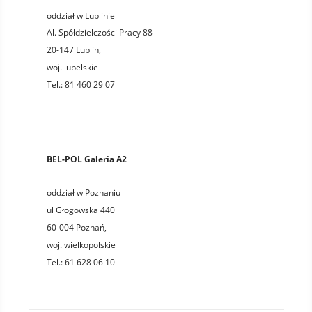
oddział w Lublinie
Al. Spółdzielczości Pracy 88
20-147
Lublin
,
woj.
lubelskie
Tel.:
81 460 29 07
BEL-POL Galeria A2
oddział w Poznaniu
ul Głogowska 440
60-004
Poznań
,
woj.
wielkopolskie
Tel.:
61 628 06 10