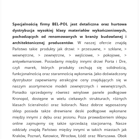
Specjalnością firmy BEL-POL jest detaliczna oraz hurtowa
dystrybucja wysokiej klasy materiałów wykończeniowych,
pochodzących od renomowanych w branży budowlanej i
architektonicznej producentów
. W naszej ofercie znajdą
Państwo takie produkty jak drzwi: > przesuwne, > szklane, >
wewnętrzne, > zewnętrzne, > wejściowe, > pokojowe, >
antywłamaniowe. Posiadamy między innymi drzwi Porta i Dre,
czyli marek, których produkty cechują się solidnością,
funkcjonalnością oraz starannością wykonania. Jako doświadczony
dystrybutor zapewniamy atrakcyjne ceny znajdujących się w
naszym asortymencie modeli zewnętrznych i wewnętrznych.
Ponadto sprzedajemy również winylowe panele podłogowe
Kronopol, dostępne w wielu ciekawych strukturach, różnych
klasach ścieralności oraz kolorach. Nasz dobrze wyposażony
sklep posiada także drewniane deski podłogowe wykonane
między innymi z dębu oraz jesionu. Poza prowadzeniem sklepu
online zajmujemy się także sprzedażą stacjonarną. Nasze
oddziały znajdą Państwo między innymi w takich miastach jak
Kraków, Poznań, Katowice, Wrocław, Łódź oraz Warszawa. Obok