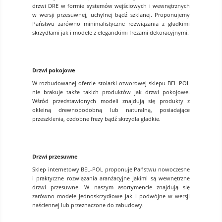
drzwi DRE w formie systemów wejściowych i wewnętrznych
w wersji przesuwnej, uchylnej bądź szklanej. Proponujemy
Państwu zarówno minimalistyczne rozwiązania z gładkimi
skrzydłami jak i modele z eleganckimi frezami dekoracyjnymi.
Drzwi pokojowe
W rozbudowanej ofercie stolarki otworowej sklepu BEL-POL
nie brakuje także takich produktów jak drzwi pokojowe.
Wśród przedstawionych modeli znajdują się produkty z
okleiną drewnopodobną lub naturalną, posiadające
przeszklenia, ozdobne frezy bądź skrzydła gładkie.
Drzwi przesuwne
Sklep internetowy BEL-POL proponuje Państwu nowoczesne
i praktyczne rozwiązania aranżacyjne jakimi są wewnętrzne
drzwi przesuwne. W naszym asortymencie znajdują się
zarówno modele jednoskrzydłowe jak i podwójne w wersji
naściennej lub przeznaczone do zabudowy.