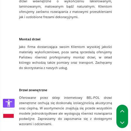
drzwi wewnętrzne o wykończeniu lakierowanym,
laminowanym, malowanym bądź naturalnym. Klientom
oferujemy zarówno rozwiązania z matowymi przeszkleniami
jak i ozdobione frezami dekoracyjnymi.
Montaż drzwi
Jako firma dostarczająca swoim Klientom wysokiej jakości
materiały wykończeniowe, poza samą sprzedażą oferujemy
Państwu również profesjonalny montaż drzwi, w skład
którego wchodzą także pomiary oraz transport. Zachęcamy
do skorzystania z naszych usług.
Drzwi zewnętrzne
Oferowane przez sklep internetowy BEL-POL drzwi
zewnętrzne cechują się doskonałą izolacyjnością akustyczną
P
oraz cieplną. W asortymencie znajdują się przede wszystkim
modele jednoskrzydłowe ale występują również rozwiązania
podwójne. Zapraszamy do zapoznania się z dostępnymi
P
wzorami i odcieniami.