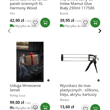
paneli ściennych XL
listew Mamut Glue
Harmony Wood
Biały 290ml 117586
Vilo
Bostik
42,90 zł
39,95 zł
/ szt
/ szt
Wysyłka do 24h
Wysyłka do 24h
Usługa Wniesienie
Wyciskacz do mas
lameli
plastycznych - silikonu,
kleju, akrylu, kartuszy
Rohlig Suus
Medos
99,00 zł
/ szt
13,60 zł
Wysyłka do 5 dni