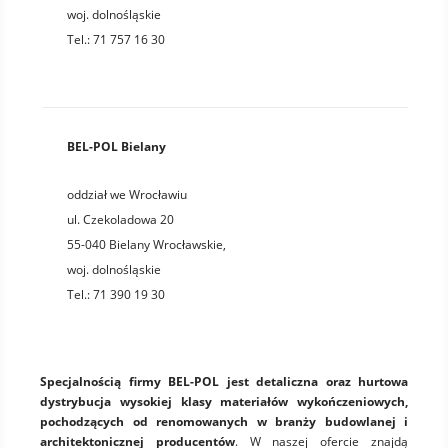
woj.
dolnośląskie
Tel.:
71 757 16 30
BEL-POL Bielany
oddział we Wrocławiu
ul. Czekoladowa 20
55-040
Bielany Wrocławskie
,
woj.
dolnośląskie
Tel.:
71 390 19 30
Specjalnością firmy BEL-POL jest detaliczna oraz hurtowa
dystrybucja wysokiej klasy materiałów wykończeniowych,
pochodzących od renomowanych w branży budowlanej i
architektonicznej producentów
. W naszej ofercie znajdą