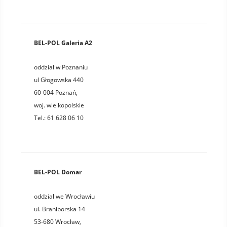
BEL-POL Galeria A2
oddział w Poznaniu
ul Głogowska 440
60-004
Poznań
,
woj.
wielkopolskie
Tel.:
61 628 06 10
BEL-POL Domar
oddział we Wrocławiu
ul. Braniborska 14
53-680
Wrocław
,