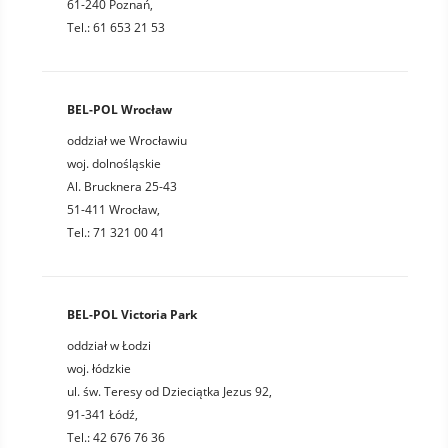
61-240 Poznań,
Tel.: 61 653 21 53
BEL-POL Wrocław
oddział we Wrocławiu
woj. dolnośląskie
Al. Brucknera 25-43
51-411 Wrocław,
Tel.: 71 321 00 41
BEL-POL Victoria Park
oddział w Łodzi
woj. łódzkie
ul. św. Teresy od Dzieciątka Jezus 92,
91-341 Łódź,
Tel.: 42 676 76 36