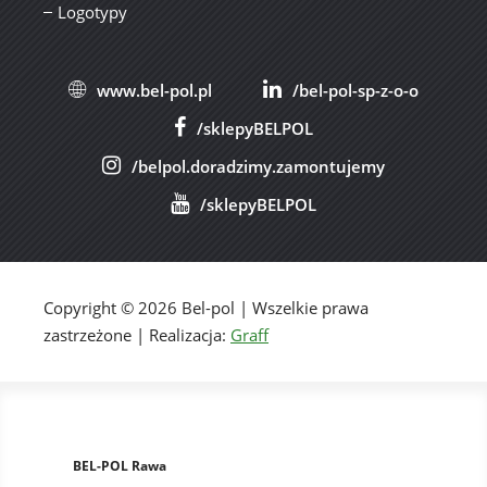
Logotypy
www.bel-pol.pl
/bel-pol-sp-z-o-o
/sklepyBELPOL
/belpol.doradzimy.zamontujemy
/sklepyBELPOL
Copyright © 2026 Bel-pol | Wszelkie prawa
zastrzeżone | Realizacja:
Graff
BEL-POL Rawa