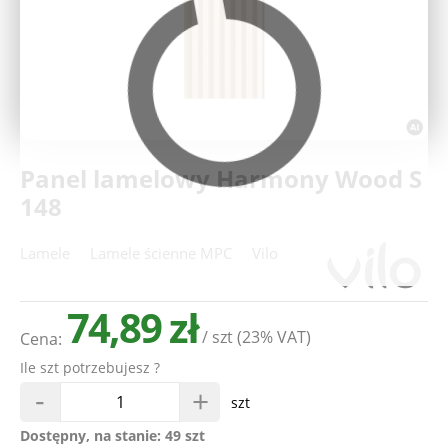
Deweloperzy
Aktualności
Panel lamelowy Harmony Wood S
148
Lamele
Lamele ścienne MPC
Vilo
74,89 zł
/ szt
(23% VAT)
Cena:
Ile szt potrzebujesz ?
-
+
szt
Dostępny, na stanie:
49 szt