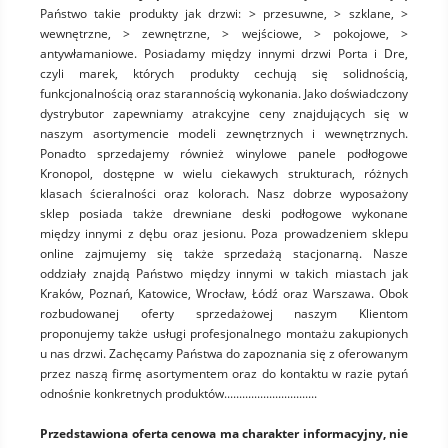
Państwo takie produkty jak drzwi: > przesuwne, > szklane, >
wewnętrzne, > zewnętrzne, > wejściowe, > pokojowe, >
antywłamaniowe. Posiadamy między innymi drzwi Porta i Dre,
czyli marek, których produkty cechują się solidnością,
funkcjonalnością oraz starannością wykonania. Jako doświadczony
dystrybutor zapewniamy atrakcyjne ceny znajdujących się w
naszym asortymencie modeli zewnętrznych i wewnętrznych.
Ponadto sprzedajemy również winylowe panele podłogowe
Kronopol, dostępne w wielu ciekawych strukturach, różnych
klasach ścieralności oraz kolorach. Nasz dobrze wyposażony
sklep posiada także drewniane deski podłogowe wykonane
między innymi z dębu oraz jesionu. Poza prowadzeniem sklepu
online zajmujemy się także sprzedażą stacjonarną. Nasze
oddziały znajdą Państwo między innymi w takich miastach jak
Kraków, Poznań, Katowice, Wrocław, Łódź oraz Warszawa. Obok
rozbudowanej oferty sprzedażowej naszym Klientom
proponujemy także usługi profesjonalnego montażu zakupionych
u nas drzwi. Zachęcamy Państwa do zapoznania się z oferowanym
przez naszą firmę asortymentem oraz do kontaktu w razie pytań
odnośnie konkretnych produktów...............................
Przedstawiona oferta cenowa ma charakter informacyjny, nie