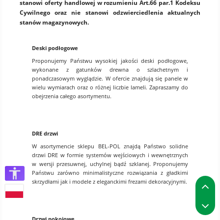
stanowi oferty handlowej w rozumieniu Art.66 par.1 Kodeksu
Cywilnego oraz nie stanowi odzwierciedlenia aktualnych
stanów magazynowych.
Deski podłogowe
Proponujemy Państwu wysokiej jakości deski podłogowe,
wykonane z gatunków drewna o szlachetnym i
ponadczasowym wyglądzie. W ofercie znajdują się panele w
wielu wymiarach oraz o różnej liczbie lameli. Zapraszamy do
obejrzenia całego asortymentu.
DRE drzwi
W asortymencie sklepu BEL-POL znajdą Państwo solidne
drzwi DRE w formie systemów wejściowych i wewnętrznych
w wersji przesuwnej, uchylnej bądź szklanej. Proponujemy
Państwu zarówno minimalistyczne rozwiązania z gładkimi
P
skrzydłami jak i modele z eleganckimi frezami dekoracyjnymi.
P
Drzwi pokojowe