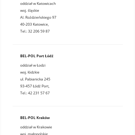
oddział w Katowicach
woj. śląskie
Al. Roździeńskiego 97
40-203 Katowice,
Tel.: 32 206 59 87
BEL-POL Port Łódź
oddział w Łodzi
woj. łódzkie
ul. Pabianicka 245
93-457 Łódź Port,
Tel.: 42 231 57 67
BEL-POL Kraków
oddział w Krakowie
woj. małopolskie