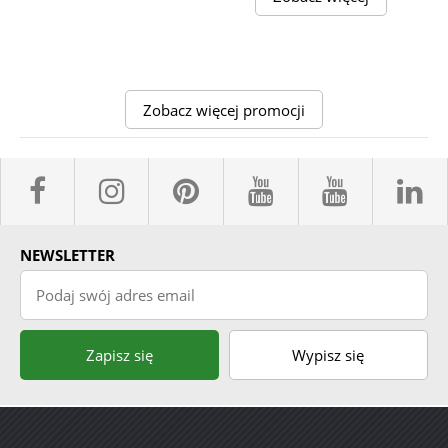
Zobacz więcej promocji
facebook sklepyBELPOL
instagram belpol.dor
pinterest
youtube sk
youtub
l
NEWSLETTER
Podaj swój adres email
Zapisz się
Wypisz się