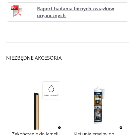
Raport badania lotnych związków
organcznych
NIEZBĘDNE AKCESORIA
Zakończenie do lameli
Klej uniwersalny do