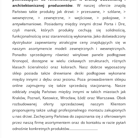
architektonicznej producentów
. W naszej ofercie znajdą
Państwo takie produkty jak drzwi: > przesuwne, > szklane, >
wewnętrzne, > zewnętrzne, > wejściowe, > pokojowe, >
antywłamaniowe. Posiadamy między innymi drzwi Porta i Dre,
czyli marek, których produkty cechują się solidnością,
funkcjonalnością oraz starannością wykonania. Jako doświadczony
dystrybutor zapewniamy atrakcyjne ceny znajdujących się w
naszym asortymencie modeli zewnętrznych i wewnętrznych.
Ponadto sprzedajemy również winylowe panele podłogowe
Kronopol, dostępne w wielu ciekawych strukturach, różnych
klasach ścieralności oraz kolorach. Nasz dobrze wyposażony
sklep posiada także drewniane deski podłogowe wykonane
między innymi z dębu oraz jesionu. Poza prowadzeniem sklepu
online zajmujemy się także sprzedażą stacjonarną. Nasze
oddziały znajdą Państwo między innymi w takich miastach jak
Kraków, Poznań, Katowice, Wrocław, Łódź oraz Warszawa. Obok
rozbudowanej oferty sprzedażowej naszym Klientom
proponujemy także usługi profesjonalnego montażu zakupionych
u nas drzwi. Zachęcamy Państwa do zapoznania się z oferowanym
przez naszą firmę asortymentem oraz do kontaktu w razie pytań
odnośnie konkretnych produktów...............................