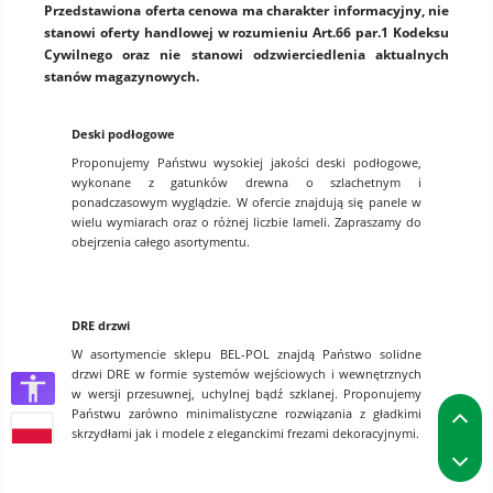
Przedstawiona oferta cenowa ma charakter informacyjny, nie
stanowi oferty handlowej w rozumieniu Art.66 par.1 Kodeksu
Cywilnego oraz nie stanowi odzwierciedlenia aktualnych
stanów magazynowych.
Deski podłogowe
Proponujemy Państwu wysokiej jakości deski podłogowe,
wykonane z gatunków drewna o szlachetnym i
ponadczasowym wyglądzie. W ofercie znajdują się panele w
wielu wymiarach oraz o różnej liczbie lameli. Zapraszamy do
obejrzenia całego asortymentu.
DRE drzwi
W asortymencie sklepu BEL-POL znajdą Państwo solidne
drzwi DRE w formie systemów wejściowych i wewnętrznych
w wersji przesuwnej, uchylnej bądź szklanej. Proponujemy
P
Państwu zarówno minimalistyczne rozwiązania z gładkimi
skrzydłami jak i modele z eleganckimi frezami dekoracyjnymi.
P