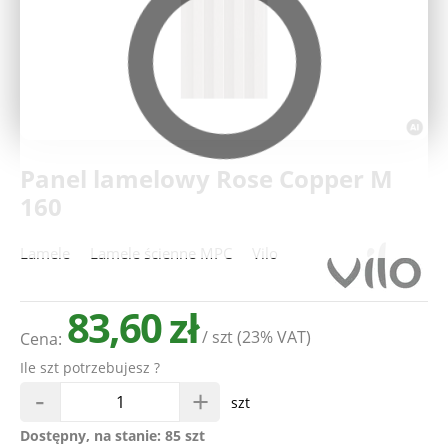
Deweloperzy
Aktualności
Panel lamelowy Rose Copper M
160
Lamele
Lamele ścienne MPC
Vilo
83,60 zł
/ szt
(23% VAT)
Cena:
Ile szt potrzebujesz ?
-
+
szt
Dostępny, na stanie:
85 szt