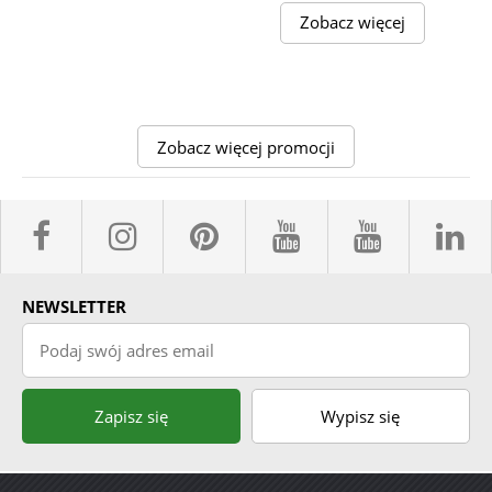
Zobacz więcej
Zobacz więcej promocji
facebook sklepyBELPOL
instagram belpol.dor
pinterest
youtube sk
youtub
l
NEWSLETTER
Podaj swój adres email
Zapisz się
Wypisz się