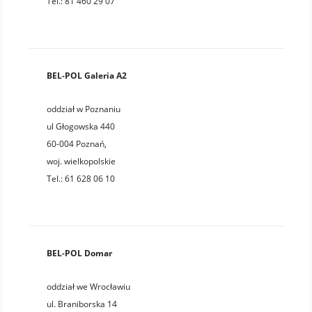
Tel.:
81 460 29 07
BEL-POL Galeria A2
oddział w Poznaniu
ul Głogowska 440
60-004
Poznań
,
woj.
wielkopolskie
Tel.:
61 628 06 10
BEL-POL Domar
oddział we Wrocławiu
ul. Braniborska 14