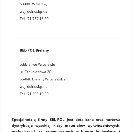
53-680
Wrocław
,
woj.
dolnośląskie
Tel.:
71 757 16 30
BEL-POL Bielany
oddział we Wrocławiu
ul. Czekoladowa 20
55-040
Bielany Wrocławskie
,
woj.
dolnośląskie
Tel.:
71 390 19 30
Specjalnością firmy BEL-POL jest detaliczna oraz hurtowa
dystrybucja wysokiej klasy materiałów wykończeniowych,
pochodzących od renomowanych w branży budowlanej i