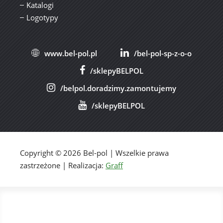
Katalogi
Logotypy
www.bel-pol.pl
/bel-pol-sp-z-o-o
/sklepyBELPOL
/belpol.doradzimy.zamontujemy
/sklepyBELPOL
Copyright © 2026 Bel-pol | Wszelkie prawa
zastrzeżone | Realizacja:
Graff