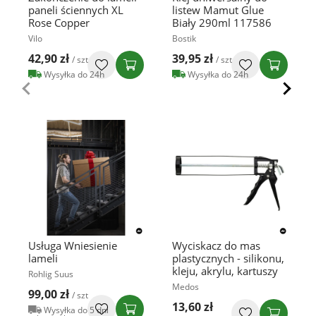
paneli ściennych XL
listew Mamut Glue
Rose Copper
Biały 290ml 117586
Vilo
Bostik
42,90 zł
39,95 zł
/ szt
/ szt
Wysyłka do 24h
Wysyłka do 24h
Usługa Wniesienie
Wyciskacz do mas
lameli
plastycznych - silikonu,
kleju, akrylu, kartuszy
Rohlig Suus
Medos
99,00 zł
/ szt
13,60 zł
Wysyłka do 5 dni