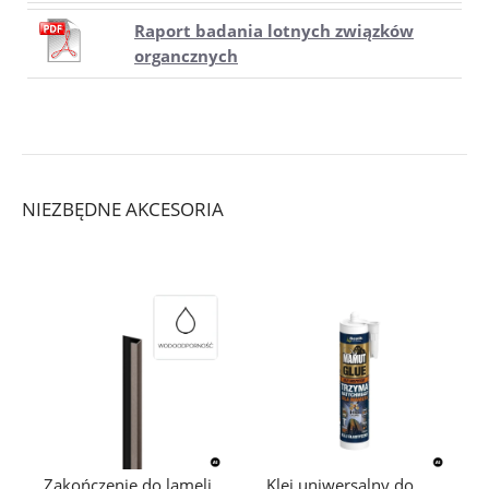
Raport badania lotnych związków
organcznych
NIEZBĘDNE AKCESORIA
Zakończenie do lameli
Klej uniwersalny do