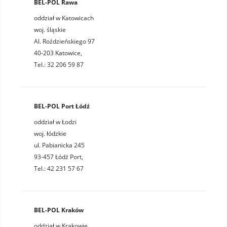
BEL-POL Rawa
oddział w Katowicach
woj. śląskie
Al. Roździeńskiego 97
40-203 Katowice,
Tel.: 32 206 59 87
BEL-POL Port Łódź
oddział w Łodzi
woj. łódzkie
ul. Pabianicka 245
93-457 Łódź Port,
Tel.: 42 231 57 67
BEL-POL Kraków
oddział w Krakowie