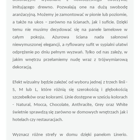
imitującego drewno. Pozwalają one na dużą swobodę 
aranżacyjną. Możemy je zamontować w pionie lub poziomie, 
a także na ukos – zarówno na ścianach, jak i suficie. Dzięki 
temu nie musimy decydować się na panele lamelowe w 
całym pokoju. Ażurowa ściana nada salonowi 
niewymuszonej elegancji, a ryflowany sufit w sypialni ułatwi 
odprężenie po dniu pełnym wyzwań. Tylko od nas zależy, w 
jakim wnętrzu przełamiemy nudę wraz z trójwymiarową 
dekoracją.
Efekt wizualny będzie zależeć od wyboru jednej z trzech linii - 
S, M lub L, które różnią się szerokością i głębokością 
szczebelków oraz kolorami. Linie dostępne w sześciu kolorach 
- Natural, Mocca, Chocolate, Anthracite, Grey oraz White 
świetnie sprawdzą się zarówno w domowych wnętrzach jak i 
hotelach czy restauracjach.
Wyznacz różne strefy w domu dzięki panelom Linerio. 