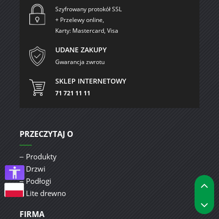
Szyfrowany protokół SSL
+ Przelewy online,
Karty: Mastercard, Visa
UDANE ZAKUPY
Gwarancja zwrotu
SKLEP INTERNETOWY
71 721 11 11
PRZECZYTAJ O
Produkty
Drzwi
P
Podłogi
Lite drewno
P
FIRMA