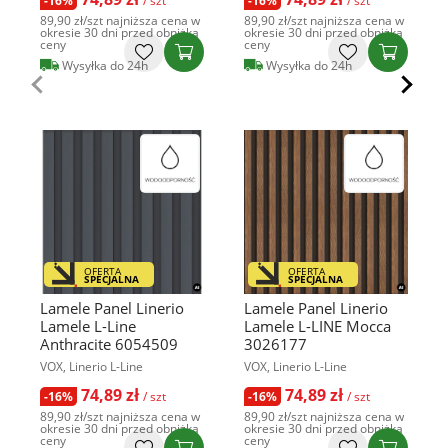
-16%
/ szt
-16%
/ szt
89,90 zł
/szt
najniższa cena w
89,90 zł
/szt
najniższa cena w
okresie 30 dni przed obniżką
okresie 30 dni przed obniżką
ceny
ceny
Wysyłka do 24h
Wysyłka do 24h
OFERTA
OFERTA
SPECJALNA
SPECJALNA
Lamele Panel Linerio
Lamele Panel Linerio
Lamele L-Line
Lamele L-LINE Mocca
Anthracite 6054509
3026177
VOX, Linerio L-Line
VOX, Linerio L-Line
74,89 zł
74,89 zł
-16%
/ szt
-16%
/ szt
89,90 zł
/szt
najniższa cena w
89,90 zł
/szt
najniższa cena w
okresie 30 dni przed obniżką
okresie 30 dni przed obniżką
ceny
ceny