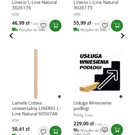
Linerio L-Line Natural
Linerio L-Line Natural
3026176
3026175
VOX
VOX
46,99 zł
55,99 zł
/ szt
/ szt
Wysyłka do 24h
Wysyłka do 24h
Lamele Listwa
Usługa Wniesienie
uniwersalna LINERIO L-
podłogi
Line Natural 6050748
Rohlig Suus
VOX
229,00 zł
/ szt
50,41 zł
Wysyłka do 5 dni
roboczych