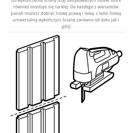
Do wykończenia ściany użyj dedykowanych listew, które 
również montuje się na klej. Do każdego z wariantów 
paneli możesz dobrać listwę prawą i lewą, z kolei listwą 
uniwersalną wykończysz ścianę zarówno od dołu jak i 
góry.