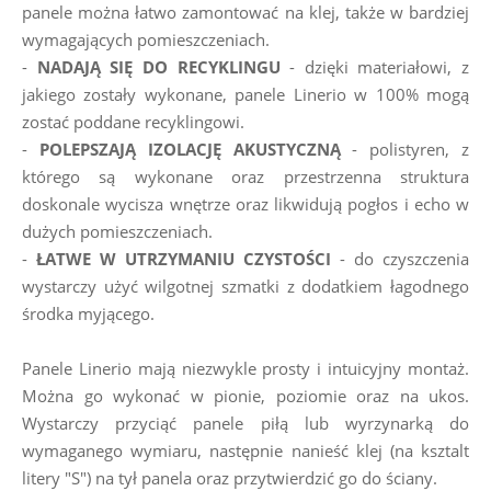
panele można łatwo zamontować na klej, także w bardziej 
wymagających pomieszczeniach. 
- 
NADAJĄ SIĘ DO RECYKLINGU
 - dzięki materiałowi, z 
jakiego zostały wykonane, panele Linerio w 100% mogą 
zostać poddane recyklingowi.
- 
POLEPSZAJĄ IZOLACJĘ AKUSTYCZNĄ
 - polistyren, z 
którego są wykonane oraz przestrzenna struktura 
doskonale wycisza wnętrze oraz likwidują pogłos i echo w 
dużych pomieszczeniach.
- 
ŁATWE W UTRZYMANIU CZYSTOŚCI
 - do czyszczenia 
wystarczy użyć wilgotnej szmatki z dodatkiem łagodnego 
środka myjącego.
Panele Linerio mają niezwykle prosty i intuicyjny montaż. 
Można go wykonać w pionie, poziomie oraz na ukos. 
Wystarczy przyciąć panele piłą lub wyrzynarką do 
wymaganego wymiaru, następnie nanieść klej (na ksztalt 
litery "S") na tył panela oraz przytwierdzić go do ściany.