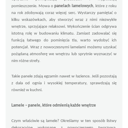
pomieszczenie. Mowa o 
panelach lamelowych
, które z roku 
na rok zdobywają coraz więcej serc. Wystarczy pamiętać o 
kilku wskazówkach, aby stworzyć wraz z nimi niezwykłe 
wnętrze, sprzyjające relaksowi. Wykończenie ścian odgrywa 
istotną rolę w budowaniu klimatu. Zamiast zadowalać się 
funkcją łatwego do pominięcia tła, warto wydobyć ich 
potencjał. Wraz z nowoczesnymi lamelami możemy uzyskać 
pożądaną atmosferę we wnętrzu lub sprytnie wyznaczyć w 
nim różne strefy.
Takie panele zdają egzamin nawet w łazience. Jeśli pozostają 
z dala od ognia i wysokiej temperatury, sprawdzają się 
również w kuchni.
Lamele – panele, które odmienią każde wnętrze
Czym właściwie są lamele? Określamy w ten sposób listwy 
dekoracyjne wykonane z nowoczesnego tworzywa, 