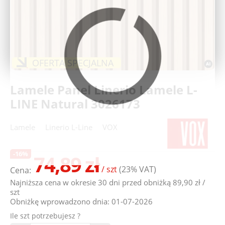
Deweloperzy
Aktualności
OFERTA SPECJALNA
Lamele Panel Linerio Lamele L-
LINE Natural 3026173
Lamele
Linerio L-Line
VOX
-16%
74,89 zł
/ szt
(23% VAT)
Cena:
Najniższa cena w okresie 30 dni przed obniżką 89,90 zł /
szt
Obniżkę wprowadzono dnia: 01-07-2026
Ile szt potrzebujesz ?