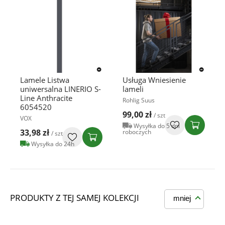
Lamele Listwa
Usługa Wniesienie
uniwersalna LINERIO S-
lameli
Line Anthracite
Rohlig Suus
6054520
99,00 zł
/ szt
VOX
Wysyłka do 5 dni
33,98 zł
roboczych
/ szt
Wysyłka do 24h
PRODUKTY Z TEJ SAMEJ KOLEKCJI
mniej