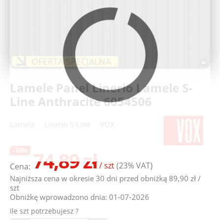
Deweloperzy
Aktualności
OFERTA SPECJALNA
Lamele Panel Linerio Lamele S-
Line Anthracite 6054506
Lamele
Linerio S-Line
VOX
-16%
74,89 zł
/ szt
(23% VAT)
Cena:
Najniższa cena w okresie 30 dni przed obniżką 89,90 zł /
szt
Obniżkę wprowadzono dnia: 01-07-2026
Ile szt potrzebujesz ?