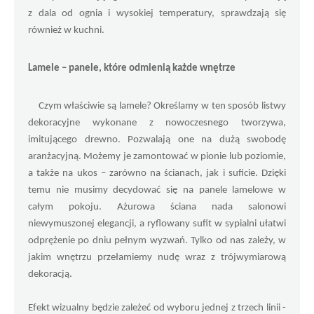
z dala od ognia i wysokiej temperatury, sprawdzają się 
również w kuchni.
Lamele – panele, które odmienią każde wnętrze
    Czym właściwie są lamele? Określamy w ten sposób listwy 
dekoracyjne wykonane z nowoczesnego tworzywa, 
imitującego drewno. Pozwalają one na dużą swobodę 
aranżacyjną. Możemy je zamontować w pionie lub poziomie, 
a także na ukos – zarówno na ścianach, jak i suficie. Dzięki 
temu nie musimy decydować się na panele lamelowe w 
całym pokoju. Ażurowa ściana nada salonowi 
niewymuszonej elegancji, a ryflowany sufit w sypialni ułatwi 
odprężenie po dniu pełnym wyzwań. Tylko od nas zależy, w 
jakim wnętrzu przełamiemy nudę wraz z trójwymiarową 
dekoracją.
Efekt wizualny będzie zależeć od wyboru jednej z trzech linii - 