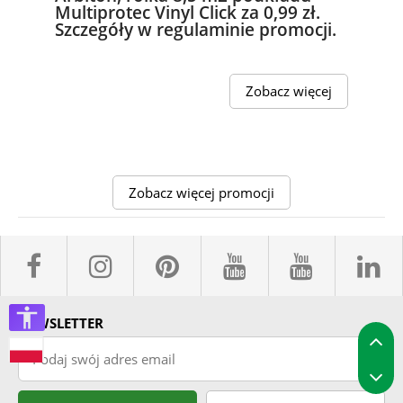
Multiprotec Vinyl Click za 0,99 zł.
Szczegóły w regulaminie promocji.
Zobacz więcej
Zobacz więcej promocji
facebook sklepyBELPOL
instagram belpol.dor
pinterest
youtube sk
youtub
l
NEWSLETTER
P
Podaj swój adres email
P