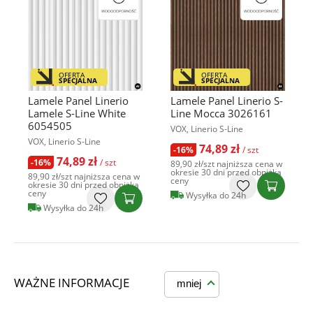
OFERTA
OFERTA
SPECJALNA
SPECJALNA
Lamele Panel Linerio
Lamele Panel Linerio S-
Lamele S-Line White
Line Mocca 3026161
6054505
VOX, Linerio S-Line
VOX, Linerio S-Line
74,89 zł
-16%
/ szt
74,89 zł
-16%
/ szt
89,90 zł
/szt
najniższa cena w
okresie 30 dni przed obniżką
89,90 zł
/szt
najniższa cena w
ceny
okresie 30 dni przed obniżką
ceny
Wysyłka do 24h
Wysyłka do 24h
WAŻNE INFORMACJE
mniej