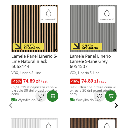
OFERTA
OFERTA
SPECJALNA
SPECJALNA
Lamele Panel Linerio S-
Lamele Panel Linerio
Line Natural Black
Lamele S-Line Grey
6063144
6054507
VOX, Linerio S-Line
VOX, Linerio S-Line
74,89 zł
74,89 zł
-16%
/ szt
-16%
/ szt
89,90 zł
/szt
najniższa cena w
89,90 zł
/szt
najniższa cena w
okresie 30 dni przed obniżką
okresie 30 dni przed obniżką
ceny
ceny
Wysyłka do 24h
Wysyłka do 24h