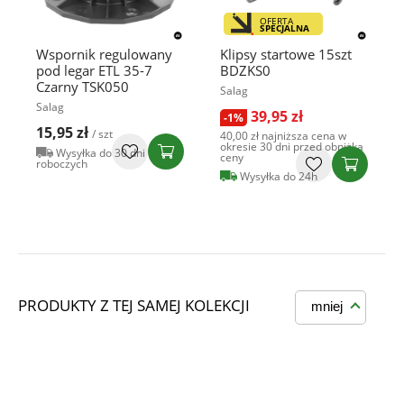
OFERTA
SPECJALNA
Wspornik regulowany
Klipsy startowe 15szt
pod legar ETL 35-7
BDZKS0
Czarny TSK050
Salag
Salag
39,95 zł
-1%
15,95 zł
/ szt
40,00 zł
najniższa cena w
okresie 30 dni przed obniżką
Wysyłka do 30 dni
ceny
roboczych
Wysyłka do 24h
PRODUKTY Z TEJ SAMEJ KOLEKCJI
mniej