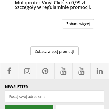
Multiprotec Vinyl Click za 0,99 zł.
Szczegóły w regulaminie promocji.
Zobacz więcej
Zobacz więcej promocji
facebook sklepyBELPOL
instagram belpol.dor
pinterest
youtube sk
youtub
l
NEWSLETTER
Podaj swój adres email