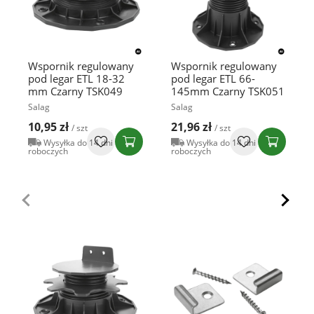
Wspornik regulowany
Wspornik regulowany
pod legar ETL 18-32
pod legar ETL 66-
mm Czarny TSK049
145mm Czarny TSK051
Salag
Salag
10,95 zł
21,96 zł
/ szt
/ szt
Wysyłka do 14 dni
Wysyłka do 14 dni
roboczych
roboczych