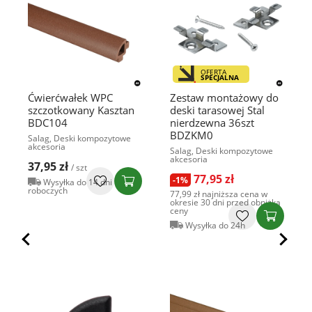
OFERTA
SPECJALNA
Ćwierćwałek WPC
Zestaw montażowy do
szczotkowany Kasztan
deski tarasowej Stal
BDC104
nierdzewna 36szt
BDZKM0
Salag, Deski kompozytowe
akcesoria
Salag, Deski kompozytowe
akcesoria
37,95 zł
/ szt
77,95 zł
-1%
Wysyłka do 14 dni
roboczych
77,99 zł
najniższa cena w
okresie 30 dni przed obniżką
ceny
Wysyłka do 24h