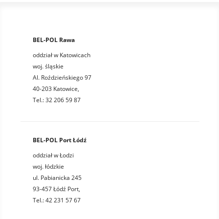
BEL-POL Rawa
oddział w Katowicach
woj. śląskie
Al. Roździeńskiego 97
40-203 Katowice,
Tel.: 32 206 59 87
BEL-POL Port Łódź
oddział w Łodzi
woj. łódzkie
ul. Pabianicka 245
93-457 Łódź Port,
Tel.: 42 231 57 67