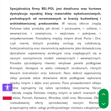
Specjalnością firmy BEL-POL jest detaliczna oraz hurtowa
dystrybucja wysokiej klasy materiałów wykończeniowych,
pochodzących od renomowanych w branży budowlanej i
architektonicznej producentów
. W naszej ofercie znajdą
Państwo takie produkty jak drzwi: > przesuwne, > szklane, >
wewnętrzne, > zewnętrzne, > wejściowe, > pokojowe, >
antywłamaniowe. Posiadamy między innymi drzwi Porta i Dre,
czyli marek, których produkty cechują się solidnością,
funkcjonalnością oraz starannością wykonania. Jako doświadczony
dystrybutor zapewniamy atrakcyjne ceny znajdujących się w
naszym asortymencie modeli zewnętrznych i wewnętrznych.
Ponadto sprzedajemy również winylowe panele podłogowe
Kronopol, dostępne w wielu ciekawych strukturach, różnych
klasach ścieralności oraz kolorach. Nasz dobrze wyposażony
sklep posiada także drewniane deski podłogowe wykonane
między innymi z dębu oraz jesionu. Poza prowadzeniem sklepu
online zajmujemy się także sprzedażą stacjonarną. Nasze
P
oddziały znajdą Państwo między innymi w takich miastach jak
Kraków, Poznań, Katowice, Wrocław, Łódź oraz Warszawa. Obok
P
rozbudowanej oferty sprzedażowej naszym Klientom
proponujemy także usługi profesjonalnego montażu zakupionych