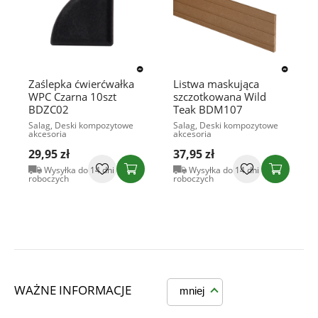
Zaślepka ćwierćwałka
Listwa maskująca
WPC Czarna 10szt
szczotkowana Wild
BDZC02
Teak BDM107
Salag, Deski kompozytowe
Salag, Deski kompozytowe
akcesoria
akcesoria
29,95 zł
37,95 zł
Wysyłka do 14 dni
Wysyłka do 14 dni
roboczych
roboczych
WAŻNE INFORMACJE
mniej