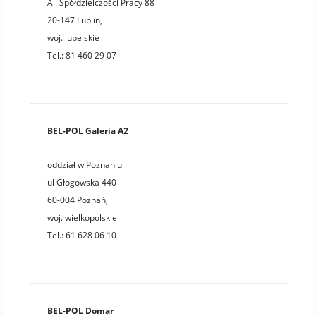
Al. Spółdzielczości Pracy 88
20-147
Lublin
,
woj.
lubelskie
Tel.:
81 460 29 07
BEL-POL Galeria A2
oddział w Poznaniu
ul Głogowska 440
60-004
Poznań
,
woj.
wielkopolskie
Tel.:
61 628 06 10
BEL-POL Domar