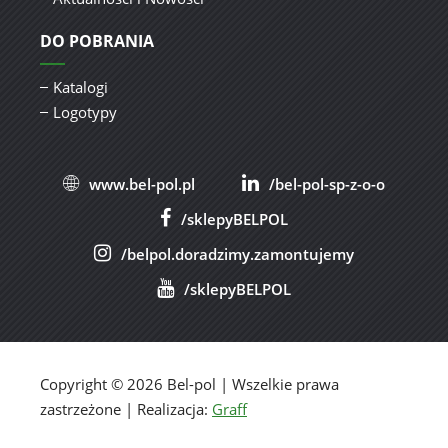
DO POBRANIA
Katalogi
Logotypy
www.bel-pol.pl
/bel-pol-sp-z-o-o
/sklepyBELPOL
/belpol.doradzimy.zamontujemy
/sklepyBELPOL
Copyright © 2026 Bel-pol | Wszelkie prawa
zastrzeżone | Realizacja:
Graff