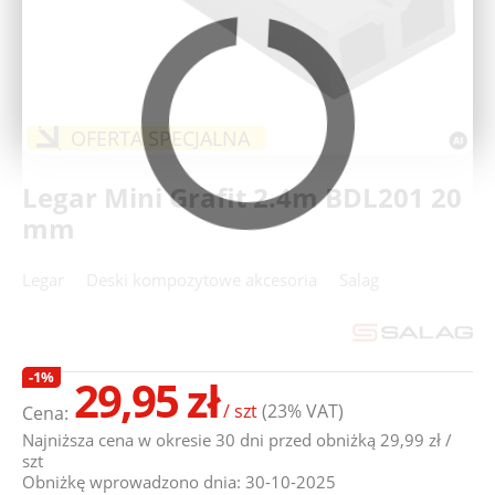
Deweloperzy
Aktualności
OFERTA SPECJALNA
Legar Mini Grafit 2.4m BDL201 20
mm
Legar
Deski kompozytowe akcesoria
Salag
-1%
29,95 zł
/ szt
(23% VAT)
Cena:
Najniższa cena w okresie 30 dni przed obniżką 29,99 zł /
szt
Obniżkę wprowadzono dnia: 30-10-2025