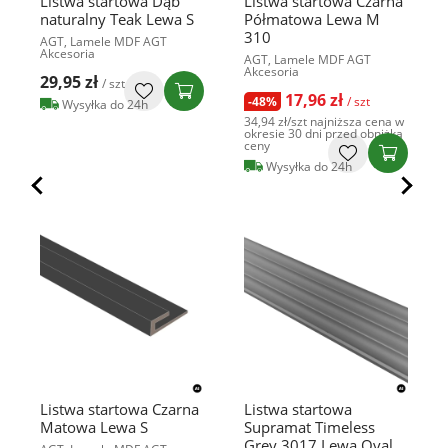
Listwa startowa Dąb
Listwa startowa Czarna
naturalny Teak Lewa S
Półmatowa Lewa M
310
AGT, Lamele MDF AGT
Akcesoria
AGT, Lamele MDF AGT
Akcesoria
29,95 zł
/ szt
17,96 zł
-48%
/ szt
Wysyłka do 24h
34,94 zł
/szt
najniższa cena w
okresie 30 dni przed obniżką
ceny
Wysyłka do 24h
Listwa startowa Czarna
Listwa startowa
Matowa Lewa S
Supramat Timeless
Grey 3017 Lewa Oval