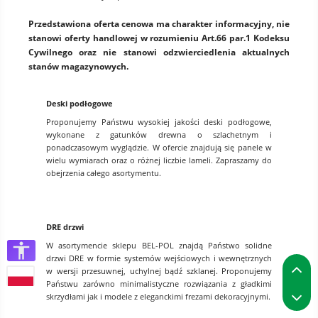
Przedstawiona oferta cenowa ma charakter informacyjny, nie
stanowi oferty handlowej w rozumieniu Art.66 par.1 Kodeksu
Cywilnego oraz nie stanowi odzwierciedlenia aktualnych
stanów magazynowych.
Deski podłogowe
Proponujemy Państwu wysokiej jakości deski podłogowe,
wykonane z gatunków drewna o szlachetnym i
ponadczasowym wyglądzie. W ofercie znajdują się panele w
wielu wymiarach oraz o różnej liczbie lameli. Zapraszamy do
obejrzenia całego asortymentu.
DRE drzwi
W asortymencie sklepu BEL-POL znajdą Państwo solidne
drzwi DRE w formie systemów wejściowych i wewnętrznych
P
w wersji przesuwnej, uchylnej bądź szklanej. Proponujemy
Państwu zarówno minimalistyczne rozwiązania z gładkimi
P
skrzydłami jak i modele z eleganckimi frezami dekoracyjnymi.