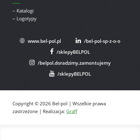
Katalogi
Logotypy
www.bel-pol.pl
/bel-pol-sp-z-o-o
/sklepyBELPOL
/belpol.doradzimy.zamontujemy
/sklepyBELPOL
Copyright © 2026 Bel-pol | Wszelkie prawa
zastrzeżone | Realizacja:
Graff