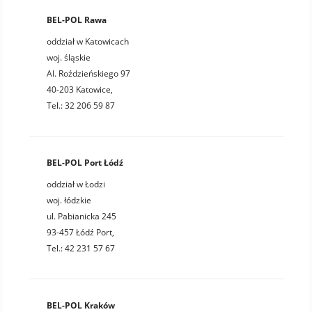
BEL-POL Rawa
oddział w Katowicach
woj. śląskie
Al. Roździeńskiego 97
40-203 Katowice,
Tel.: 32 206 59 87
BEL-POL Port Łódź
oddział w Łodzi
woj. łódzkie
ul. Pabianicka 245
93-457 Łódź Port,
Tel.: 42 231 57 67
BEL-POL Kraków