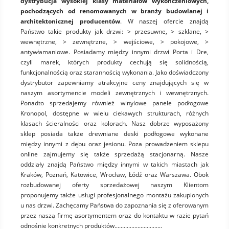
dystrybucja wysokiej klasy materiałów wykończeniowych,
pochodzących od renomowanych w branży budowlanej i
architektonicznej producentów
. W naszej ofercie znajdą
Państwo takie produkty jak drzwi: > przesuwne, > szklane, >
wewnętrzne, > zewnętrzne, > wejściowe, > pokojowe, >
antywłamaniowe. Posiadamy między innymi drzwi Porta i Dre,
czyli marek, których produkty cechują się solidnością,
funkcjonalnością oraz starannością wykonania. Jako doświadczony
dystrybutor zapewniamy atrakcyjne ceny znajdujących się w
naszym asortymencie modeli zewnętrznych i wewnętrznych.
Ponadto sprzedajemy również winylowe panele podłogowe
Kronopol, dostępne w wielu ciekawych strukturach, różnych
klasach ścieralności oraz kolorach. Nasz dobrze wyposażony
sklep posiada także drewniane deski podłogowe wykonane
między innymi z dębu oraz jesionu. Poza prowadzeniem sklepu
online zajmujemy się także sprzedażą stacjonarną. Nasze
oddziały znajdą Państwo między innymi w takich miastach jak
Kraków, Poznań, Katowice, Wrocław, Łódź oraz Warszawa. Obok
rozbudowanej oferty sprzedażowej naszym Klientom
proponujemy także usługi profesjonalnego montażu zakupionych
u nas drzwi. Zachęcamy Państwa do zapoznania się z oferowanym
przez naszą firmę asortymentem oraz do kontaktu w razie pytań
odnośnie konkretnych produktów...............................