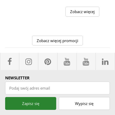
Zobacz więcej
Zobacz więcej promocji
facebook sklepyBELPOL
instagram belpol.dor
pinterest
youtube sk
youtub
l
NEWSLETTER
Podaj swój adres email
Zapisz się
Wypisz się