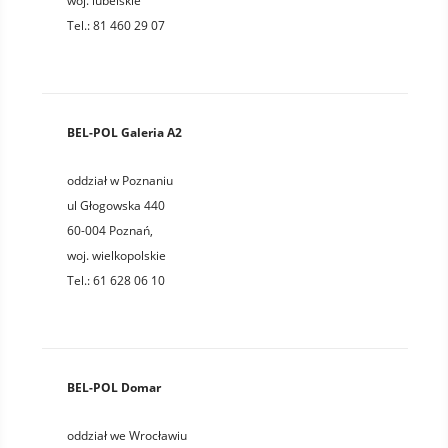
woj.
lubelskie
Tel.:
81 460 29 07
BEL-POL Galeria A2
oddział w Poznaniu
ul Głogowska 440
60-004
Poznań
,
woj.
wielkopolskie
Tel.:
61 628 06 10
BEL-POL Domar
oddział we Wrocławiu