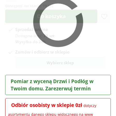
Dostępny, na stanie:
79 szt
Do koszyka
Sprzedaż online
Dostępna ilość:
79 szt
Wysyłka do 24h
Zamów i odbierz w sklepie
Wybierz sklep
Pomiar z wyceną Drzwi i Podłóg w
Twoim domu. Zarezerwuj termin
Odbiór osobisty w sklepie 0zł
dotyczy
asortymentu danego sklepu widocznego na www