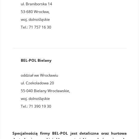
ul. Braniborska 14
53-680
Wrocław
,
woj.
dolnośląskie
Tel.:
71 757 16 30
BEL-POL Bielany
oddział we Wrocławiu
ul. Czekoladowa 20
55-040
Bielany Wrocławskie
,
woj.
dolnośląskie
Tel.:
71 390 19 30
Specjalnością firmy BEL-POL jest detaliczna oraz hurtowa