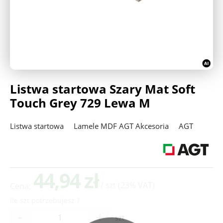
Deweloperzy
Aktualności
Listwa startowa Szary Mat Soft
Touch Grey 729 Lewa M
Listwa startowa
Lamele MDF AGT Akcesoria
AGT
44,94 zł
/ szt
(23% VAT)
Cena:
Ile szt potrzebujesz ?
-
+
szt