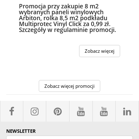
Promocja przy zakupie 8 m2
wybranych paneli winylowych
Arbiton, rolka 8,5 m2 podkładu
Multiprotec Vinyl Click za 0,99 zł.
Szczegóły w regulaminie promocji.
Zobacz więcej
Zobacz więcej promocji
facebook sklepyBELPOL
instagram belpol.dor
pinterest
youtube sk
youtub
l
NEWSLETTER
Podaj swój adres email