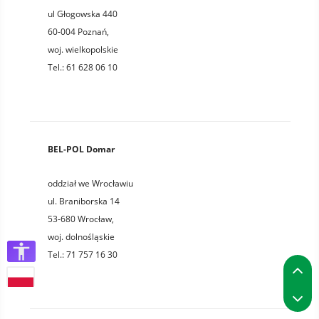
ul Głogowska 440
60-004
Poznań
,
woj.
wielkopolskie
Tel.:
61 628 06 10
BEL-POL Domar
oddział we Wrocławiu
ul. Braniborska 14
53-680
Wrocław
,
woj.
dolnośląskie
Tel.:
71 757 16 30
P
P