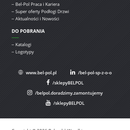
Bel-Pol Praca i Kariera
Super oferty Podłogi Drzwi
Aktualności i Nowości
DO POBRANIA
Katalogi
Logotypy
www.bel-pol.pl
/bel-pol-sp-z-o-o
/sklepyBELPOL
/belpol.doradzimy.zamontujemy
/sklepyBELPOL