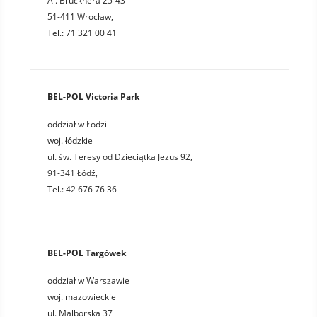
Al. Brucknera 25-43
51-411 Wrocław,
Tel.: 71 321 00 41
BEL-POL Victoria Park
oddział w Łodzi
woj. łódzkie
ul. św. Teresy od Dzieciątka Jezus 92,
91-341 Łódź,
Tel.: 42 676 76 36
BEL-POL Targówek
oddział w Warszawie
woj. mazowieckie
ul. Malborska 37