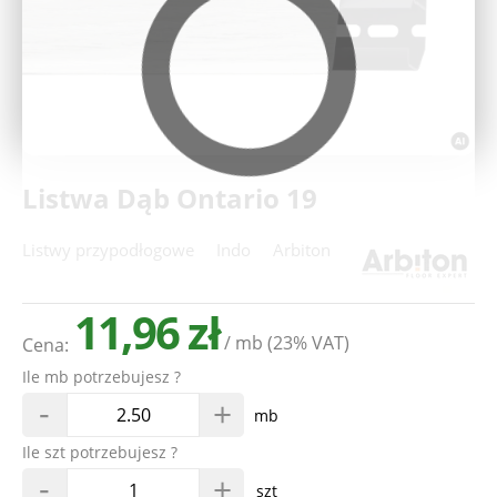
Deweloperzy
Aktualności
Listwa Dąb Ontario 19
Listwy przypodłogowe
Indo
Arbiton
11,96 zł
/ mb
(23% VAT)
Cena:
Ile mb potrzebujesz ?
-
+
mb
Ile szt potrzebujesz ?
-
+
szt