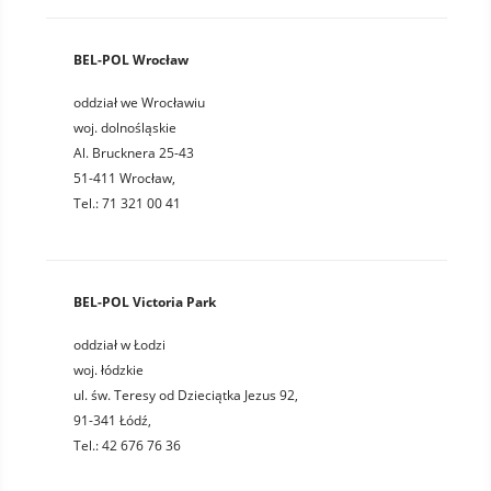
BEL-POL Wrocław
oddział we Wrocławiu
woj. dolnośląskie
Al. Brucknera 25-43
51-411 Wrocław,
Tel.: 71 321 00 41
BEL-POL Victoria Park
oddział w Łodzi
woj. łódzkie
ul. św. Teresy od Dzieciątka Jezus 92,
91-341 Łódź,
Tel.: 42 676 76 36