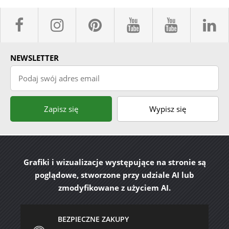
facebook sklepyBELPOL
instagram belpol.dor
pinterest
youtube sk
youtub
l
NEWSLETTER
Podaj swój adres email
Zapisz się
Wypisz się
Grafiki i wizualizacje występujące na stronie są
poglądowe, stworzone przy udziale AI lub
zmodyfikowane z użyciem AI.
BEZPIECZNE ZAKUPY