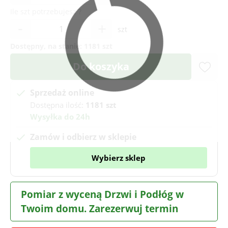
Ile szt potrzebujesz ?
-
+
szt
Dostępny, na stanie:
1181 szt
Do koszyka
Sprzedaż online
Dostępna ilość:
1181 szt
Wysyłka do 24h
Zamów i odbierz w sklepie
Wybierz sklep
Pomiar z wyceną Drzwi i Podłóg w
Twoim domu. Zarezerwuj termin