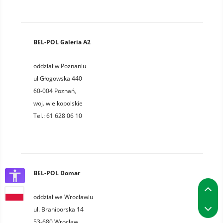
BEL-POL Galeria A2
oddział w Poznaniu
ul Głogowska 440
60-004
Poznań
,
woj.
wielkopolskie
Tel.:
61 628 06 10
BEL-POL Domar
P
oddział we Wrocławiu
P
ul. Braniborska 14
53-680
Wrocław
,