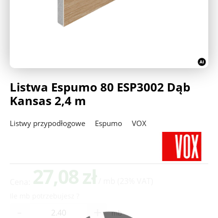
Deweloperzy
Aktualności
Listwa Espumo 80 ESP3002 Dąb
Kansas 2,4 m
Listwy przypodłogowe
Espumo
VOX
27,08 zł
/ mb
(23% VAT)
Cena:
Ile mb potrzebujesz ?
-
+
mb