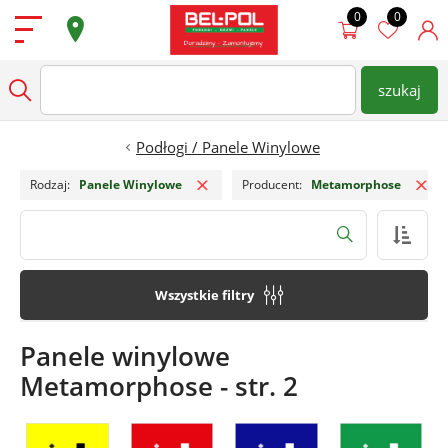
Przejdź do treści
Podłogi
szukaj
wpisz nazwę produktu
Szukaj
Drzwi
Podłogi / Panele Winylowe
Usuń filtr
Us
Ściany
Rodzaj
Panele Winylowe
Producent
Metamorphose
Dostępne od ręki
Szukaj
Super Oferty
Wszystkie filtry
Sklepy
Panele winylowe
Metamorphose - str. 2
Zamów Pomiar
Strefa architekta