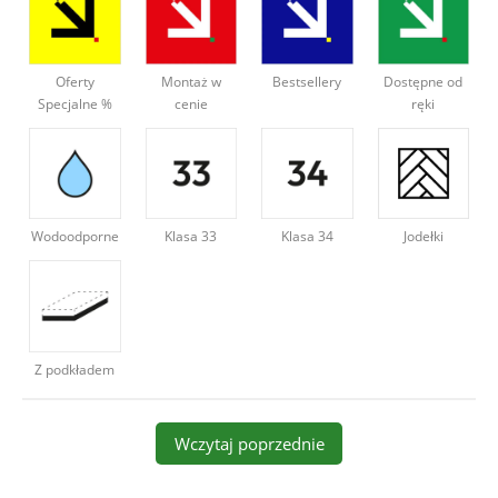
Deweloperzy
Oferty
Montaż w
Bestsellery
Dostępne od
Aktualności
Specjalne %
cenie
ręki
Wodoodporne
Klasa 34
Jodełki
Klasa 33
Z podkładem
Wczytaj poprzednie