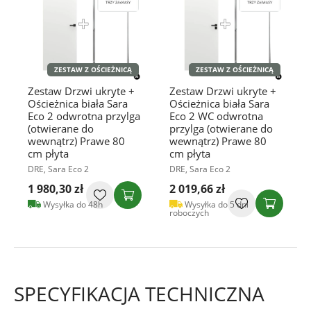
ZESTAW Z OŚCIEŻNICĄ
ZESTAW Z OŚCIEŻNICĄ
Zestaw Drzwi ukryte +
Zestaw Drzwi ukryte +
Ościeżnica biała Sara
Ościeżnica biała Sara
Eco 2 odwrotna przylga
Eco 2 WC odwrotna
(otwierane do
przylga (otwierane do
wewnątrz) Prawe 80
wewnątrz) Prawe 80
cm płyta
cm płyta
DRE, Sara Eco 2
DRE, Sara Eco 2
1 980,30 zł
2 019,66 zł
Wysyłka do 48h
Wysyłka do 5 dni
roboczych
SPECYFIKACJA TECHNICZNA