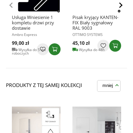
Usługa Wniesienie 1
Pisak kryjący KANTEN-
kompletu drzwi przy
FIX Biały sygnałowy
dostawie
RAL 9003
Ambro Express
OTTIMO SYSTEMS
99,00 zł
45,10 zł
Wysyłka do 5 dni
Wysyłka do 48h
roboczych
PRODUKTY Z TEJ SAMEJ KOLEKCJI
mniej