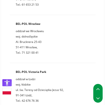
Tel.: 61 653 21 53
BEL-POL Wrocław
oddział we Wrocławiu
woj. dolnośląskie
Al. Brucknera 25-43
51-411 Wrocław,
Tel.: 71 321 00 41
BEL-POL Victoria Park
oddział w Łodzi
woj. łódzkie
P
ul. św. Teresy od Dzieciątka Jezus 92,
91-341 Łódź,
P
Tel.: 42 676 76 36