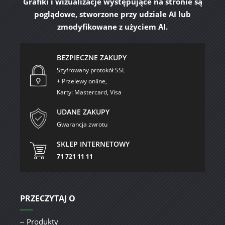
Grafiki i wizualizacje występujące na stronie są
poglądowe, stworzone przy udziale AI lub
zmodyfikowane z użyciem AI.
BEZPIECZNE ZAKUPY
Szyfrowany protokół SSL
+ Przelewy online,
Karty: Mastercard, Visa
UDANE ZAKUPY
Gwarancja zwrotu
SKLEP INTERNETOWY
71 721 11 11
PRZECZYTAJ O
Produkty