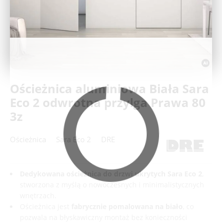
Deweloperzy
Aktualności
Ościeżnica aluminiowa Biała Sara
Eco 2 odwrotna przylga Prawa 80
3z
Ościeżnica
Sara Eco 2
DRE
Dedykowana ościeżnica do drzwi ukrytych Sara Eco 2
,
stworzona z myślą o nowoczesnych i minimalistycznych
wnętrzach.
Ościeżnica jest
fabrycznie pomalowana na biało
, co
pozwala na błyskawiczny montaż bez konieczności