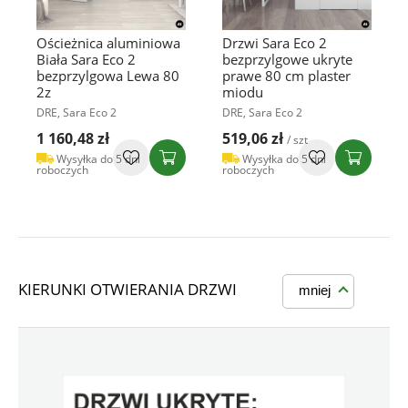
Ościeżnica aluminiowa
Drzwi Sara Eco 2
Biała Sara Eco 2
bezprzylgowe ukryte
bezprzylgowa Lewa 80
prawe 80 cm plaster
2z
miodu
DRE, Sara Eco 2
DRE, Sara Eco 2
1 160,48 zł
519,06 zł
/ szt
Wysyłka do 5 dni
Wysyłka do 5 dni
roboczych
roboczych
KIERUNKI OTWIERANIA DRZWI
mniej