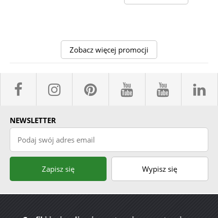
Zobacz więcej promocji
facebook sklepyBELPOL
instagram belpol.dor
pinterest
youtube sk
youtub
l
NEWSLETTER
Podaj swój adres email
Zapisz się
Wypisz się