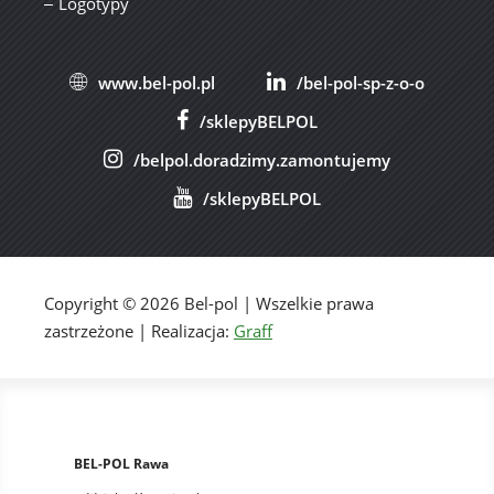
Logotypy
www.bel-pol.pl
/bel-pol-sp-z-o-o
/sklepyBELPOL
/belpol.doradzimy.zamontujemy
/sklepyBELPOL
Copyright © 2026 Bel-pol | Wszelkie prawa
zastrzeżone | Realizacja:
Graff
BEL-POL Rawa