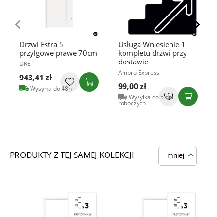
Drzwi Estra 5
Usługa Wniesienie 1
przylgowe prawe 70cm
kompletu drzwi przy
dostawie
DRE
Ambro Express
943,41 zł
99,00 zł
Wysyłka do 48h
Wysyłka do 5 dni
roboczych
PRODUKTY Z TEJ SAMEJ KOLEKCJI
mniej