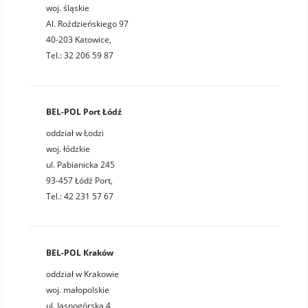
woj. śląskie
Al. Roździeńskiego 97
40-203 Katowice,
Tel.: 32 206 59 87
BEL-POL Port Łódź
oddział w Łodzi
woj. łódzkie
ul. Pabianicka 245
93-457 Łódź Port,
Tel.: 42 231 57 67
BEL-POL Kraków
oddział w Krakowie
woj. małopolskie
ul. Jasnogórska 4