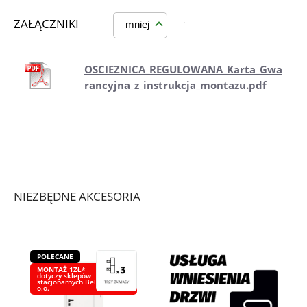
ZAŁĄCZNIKI
mniej
OSCIEZNICA_REGULOWANA_Karta_Gwa
rancyjna_z_instrukcja_montazu.pdf
NIEZBĘDNE AKCESORIA
POLECANE
MONTAŻ 1ZŁ*
dotyczy sklepów
stacjonarnych Bel-Pol Sp. z
o.o.