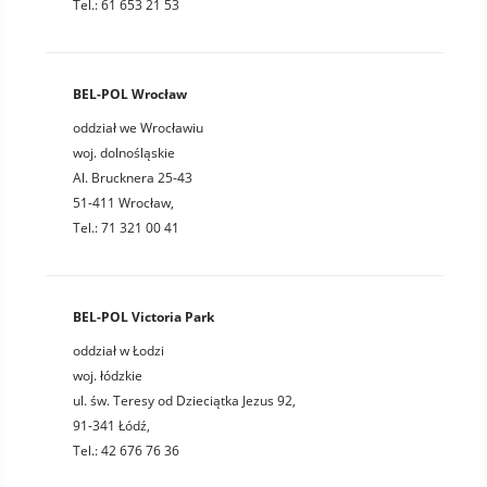
Tel.: 61 653 21 53
BEL-POL Wrocław
oddział we Wrocławiu
woj. dolnośląskie
Al. Brucknera 25-43
51-411 Wrocław,
Tel.: 71 321 00 41
BEL-POL Victoria Park
oddział w Łodzi
woj. łódzkie
ul. św. Teresy od Dzieciątka Jezus 92,
91-341 Łódź,
Tel.: 42 676 76 36