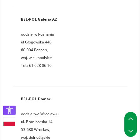
BEL-POL Galeria A2
oddział w Poznaniu
ul Głogowska 440
60-004
Poznań
,
woj.
wielkopolskie
Tel.:
61 628 06 10
BEL-POL Domar
oddział we Wrocławiu
P
ul. Braniborska 14
P
53-680
Wrocław
,
woj.
dolnośląskie