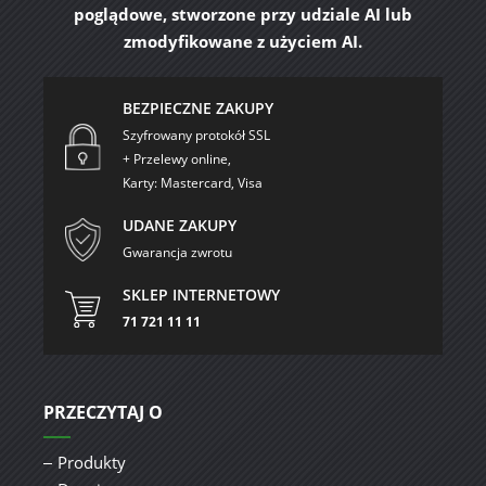
poglądowe, stworzone przy udziale AI lub
zmodyfikowane z użyciem AI.
BEZPIECZNE ZAKUPY
Szyfrowany protokół SSL
+ Przelewy online,
Karty: Mastercard, Visa
UDANE ZAKUPY
Gwarancja zwrotu
SKLEP INTERNETOWY
71 721 11 11
PRZECZYTAJ O
Produkty