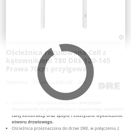
Deweloperzy
Aktualności
Ościeżnica regulowana Cell z
kątownikiem T80 DRE 120-145
Prawa 70cm przylgowa
Ościeżnica
Ościeżnica DRE Cell
DRE
Ościeżnica regulowana umożliwia
precyzyjne
dopasowanie do grubości muru, zapewniając stabilność
całej konstrukcji oraz spójne i estetyczne wykończenie
otworu drzwiowego.
Ościeżnica przeznaczona do drzwi DRE, w połączeniu z