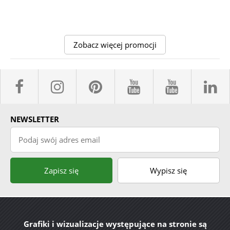
Zobacz więcej promocji
facebook sklepyBELPOL
instagram belpol.dor
pinterest
youtube sk
youtub
l
NEWSLETTER
Podaj swój adres email
Zapisz się
Wypisz się
Grafiki i wizualizacje występujące na stronie są