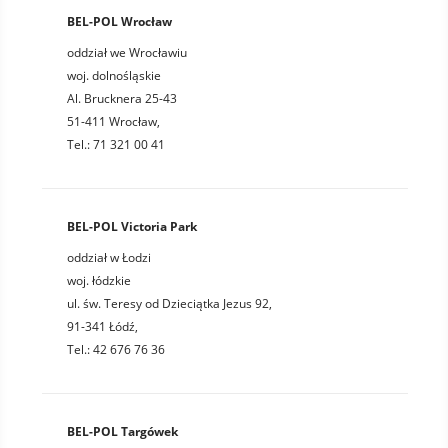
BEL-POL Wrocław
oddział we Wrocławiu
woj. dolnośląskie
Al. Brucknera 25-43
51-411 Wrocław,
Tel.: 71 321 00 41
BEL-POL Victoria Park
oddział w Łodzi
woj. łódzkie
ul. św. Teresy od Dzieciątka Jezus 92,
91-341 Łódź,
Tel.: 42 676 76 36
BEL-POL Targówek