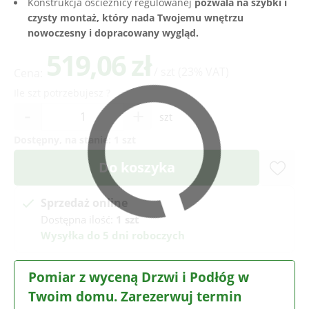
Konstrukcja ościeżnicy regulowanej
pozwala na szybki i
czysty montaż, który nada Twojemu wnętrzu
nowoczesny i dopracowany wygląd.
519,06 zł
/ szt
(23% VAT)
Cena:
Ile szt potrzebujesz ?
-
+
szt
Dostępny, na stanie:
1 szt
Do koszyka
Sprzedaż online
Dostępna ilość:
1 szt
Wysyłka do 5 dni roboczych
Pomiar z wyceną Drzwi i Podłóg w
Twoim domu. Zarezerwuj termin