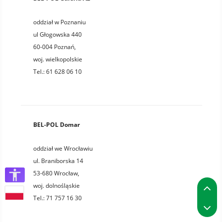
oddział w Poznaniu
ul Głogowska 440
60-004
Poznań
,
woj.
wielkopolskie
Tel.:
61 628 06 10
BEL-POL Domar
oddział we Wrocławiu
ul. Braniborska 14
53-680
Wrocław
,
P
woj.
dolnośląskie
Tel.:
71 757 16 30
P