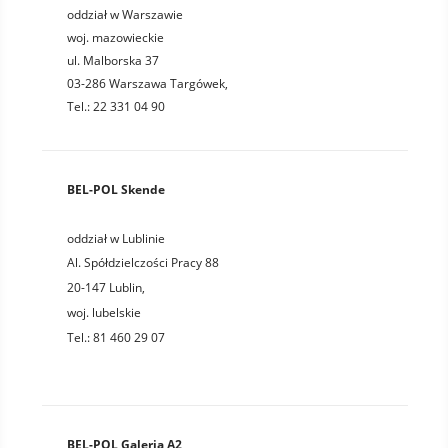
oddział w Warszawie
woj. mazowieckie
ul. Malborska 37
03-286 Warszawa Targówek,
Tel.: 22 331 04 90
BEL-POL Skende
oddział w Lublinie
Al. Spółdzielczości Pracy 88
20-147
Lublin
,
woj.
lubelskie
Tel.:
81 460 29 07
BEL-POL Galeria A2