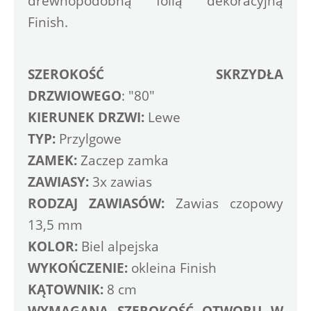
drewnopodobną folią dekoracyjną 
Finish. 
SZEROKOŚĆ SKRZYDŁA 
DRZWIOWEGO
: "80" 
KIERUNEK DRZWI:
 Lewe
TYP: 
Przylgowe
ZAMEK:
 Zaczep zamka 
ZAWIASY:
 3x zawias 
RODZAJ ZAWIASÓW:
 Zawias czopowy 
13,5 mm
KOLOR:
 Biel alpejska
WYKOŃCZENIE:
 okleina Finish
KĄTOWNIK:
 8 cm
WYMAGANA SZEROKOŚĆ OTWORU W 