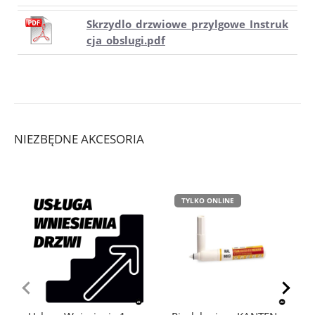
Skrzydlo_drzwiowe_przylgowe_Instruk
cja_obslugi.pdf
NIEZBĘDNE AKCESORIA
TYLKO ONLINE