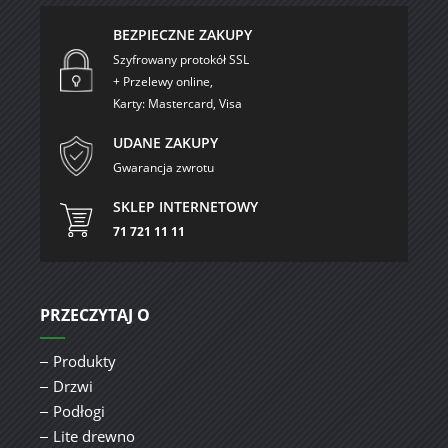
BEZPIECZNE ZAKUPY
Szyfrowany protokół SSL
+ Przelewy online,
Karty: Mastercard, Visa
UDANE ZAKUPY
Gwarancja zwrotu
SKLEP INTERNETOWY
71 721 11 11
PRZECZYTAJ O
Produkty
Drzwi
Podłogi
Lite drewno