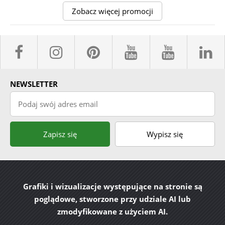
Zobacz więcej promocji
facebook sklepyBELPOL
instagram belpol.dor
pinterest
youtube sk
youtub
l
NEWSLETTER
Podaj swój adres email
Zapisz się
Wypisz się
Grafiki i wizualizacje występujące na stronie są
poglądowe, stworzone przy udziale AI lub
zmodyfikowane z użyciem AI.