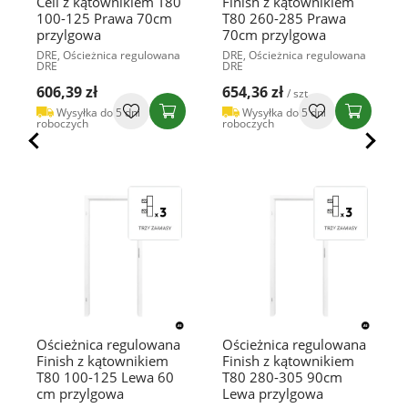
Cell z kątownikiem T80
Finish z kątownikiem
100-125 Prawa 70cm
T80 260-285 Prawa
przylgowa
70cm przylgowa
DRE, Ościeżnica regulowana
DRE, Ościeżnica regulowana
DRE
DRE
606,39 zł
654,36 zł
/ szt
Wysyłka do 5 dni
Wysyłka do 5 dni
roboczych
roboczych
Ościeżnica regulowana
Ościeżnica regulowana
Finish z kątownikiem
Finish z kątownikiem
T80 100-125 Lewa 60
T80 280-305 90cm
cm przylgowa
Lewa przylgowa