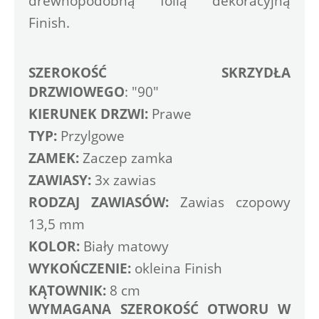
drewnopodobną folią dekoracyjną 
Finish. 
SZEROKOŚĆ SKRZYDŁA 
DRZWIOWEGO
: "90"
KIERUNEK DRZWI:
 Prawe
TYP: 
Przylgowe
ZAMEK:
 Zaczep zamka 
ZAWIASY:
 3x zawias 
RODZAJ ZAWIASÓW:
 Zawias czopowy 
13,5 mm
KOLOR:
 Biały matowy
WYKOŃCZENIE:
 okleina Finish
KĄTOWNIK:
 8 cm
WYMAGANA SZEROKOŚĆ OTWORU W 