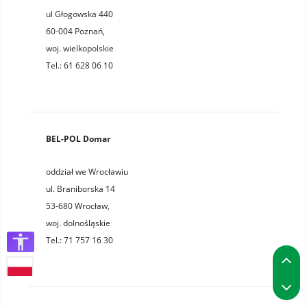
ul Głogowska 440
60-004
Poznań
,
woj.
wielkopolskie
Tel.:
61 628 06 10
BEL-POL Domar
oddział we Wrocławiu
ul. Braniborska 14
53-680
Wrocław
,
woj.
dolnośląskie
Tel.:
71 757 16 30
P
P