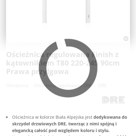
Deweloperzy
Aktualności
Ościeżnica regulowana Finish z
kątownikiem T80 220-245 90cm
Prawa przylgowa
Ościeżnica
Ościeżnica regulowana DRE
DRE
Ościeżnica w kolorze Biała Alpejska jest
dedykowana do
skrzydeł drzwiowych DRE, tworząc z nimi spójną i
elegancką całość pod względem koloru i stylu.