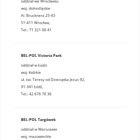
oddział we Wrocławiu
woj. dolnośląskie
Al. Brucknera 25-43
51-411 Wrocław,
Tel.: 71 321 00 41
BEL-POL Victoria Park
oddział w Łodzi
woj. łódzkie
ul. św. Teresy od Dzieciątka Jezus 92,
91-341 Łódź,
Tel.: 42 676 76 36
BEL-POL Targówek
oddział w Warszawie
woj. mazowieckie