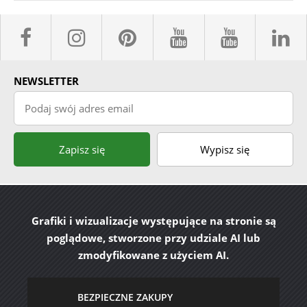
facebook sklepyBELPOL
instagram belpol.dor
pinterest
youtube sk
youtub
l
NEWSLETTER
Podaj swój adres email
Zapisz się
Wypisz się
Grafiki i wizualizacje występujące na stronie są
poglądowe, stworzone przy udziale AI lub
zmodyfikowane z użyciem AI.
BEZPIECZNE ZAKUPY