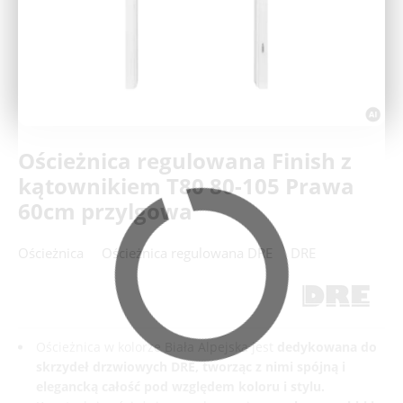
Deweloperzy
Aktualności
Ościeżnica regulowana Finish z
kątownikiem T80 80-105 Prawa
60cm przylgowa
Ościeżnica
Ościeżnica regulowana DRE
DRE
Ościeżnica w kolorze Biała Alpejska jest
dedykowana do
skrzydeł drzwiowych DRE, tworząc z nimi spójną i
elegancką całość pod względem koloru i stylu.