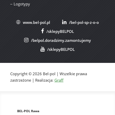
Logotypy
www.bel-pol.pl
/bel-pol-sp-z-o-o
/sklepyBELPOL
/belpol.doradzimy.zamontujemy
/sklepyBELPOL
Copyright © 2026 Bel-pol | Wszelkie prawa
zastrzeżone | Realizacja:
Graff
BEL-POL Rawa