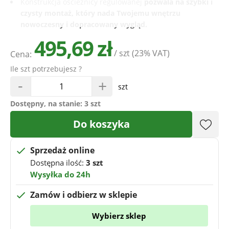
Konstrukcja ościeżnicy regulowanej
pozwala na szybki i
czysty montaż, który nada Twojemu wnętrzu
nowoczesny i dopracowany wygląd.
495,69 zł
/ szt
(23% VAT)
Cena:
Ile szt potrzebujesz ?
-
+
szt
Dostępny, na stanie:
3 szt
Do koszyka
Sprzedaż online
Dostępna ilość:
3 szt
Wysyłka do 24h
Zamów i odbierz w sklepie
Wybierz sklep