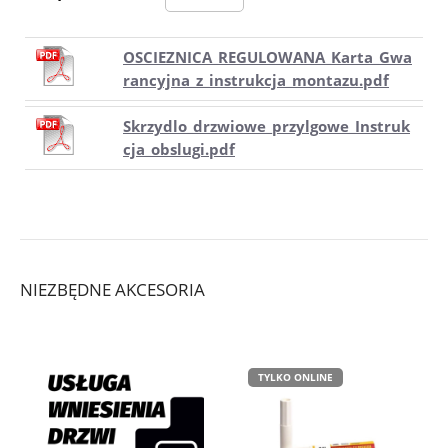
OSCIEZNICA_REGULOWANA_Karta_Gwa
rancyjna_z_instrukcja_montazu.pdf
Skrzydlo_drzwiowe_przylgowe_Instruk
cja_obslugi.pdf
NIEZBĘDNE AKCESORIA
TYLKO ONLINE