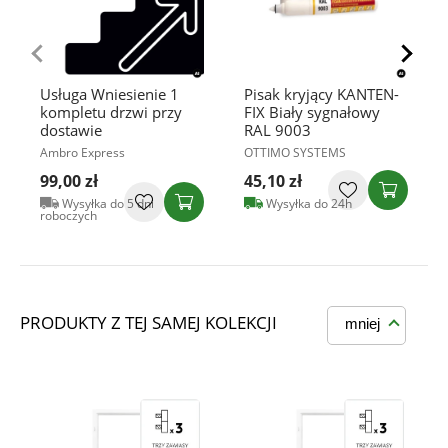
Usługa Wniesienie 1
Pisak kryjący KANTEN-
kompletu drzwi przy
FIX Biały sygnałowy
dostawie
RAL 9003
Ambro Express
OTTIMO SYSTEMS
99,00 zł
45,10 zł
Wysyłka do 5 dni
Wysyłka do 24h
roboczych
PRODUKTY Z TEJ SAMEJ KOLEKCJI
mniej