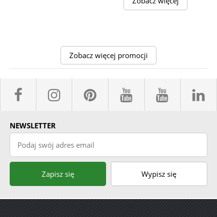
Zobacz więcej
Zobacz więcej promocji
facebook sklepyBELPOL
instagram belpol.dor
pinterest
youtube sk
youtub
l
NEWSLETTER
Podaj swój adres email
Zapisz się
Wypisz się