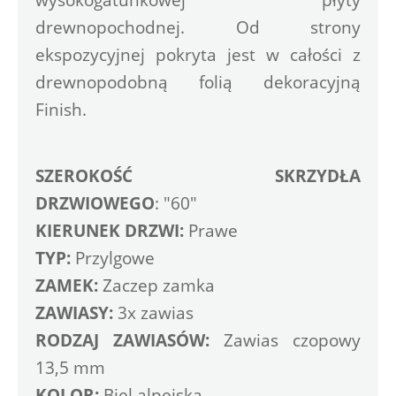
drewnopochodnej. Od strony 
ekspozycyjnej pokryta jest w całości z 
drewnopodobną folią dekoracyjną 
Finish. 
SZEROKOŚĆ SKRZYDŁA 
DRZWIOWEGO
: "60" 
KIERUNEK DRZWI:
 Prawe
TYP: 
Przylgowe
ZAMEK:
 Zaczep zamka 
ZAWIASY:
 3x zawias 
RODZAJ ZAWIASÓW:
 Zawias czopowy 
13,5 mm
KOLOR:
 Biel alpejska