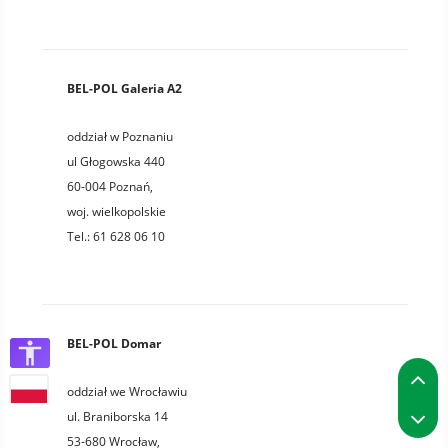
BEL-POL Galeria A2
oddział w Poznaniu
ul Głogowska 440
60-004
Poznań
,
woj.
wielkopolskie
Tel.:
61 628 06 10
BEL-POL Domar
P
oddział we Wrocławiu
P
ul. Braniborska 14
53-680
Wrocław
,