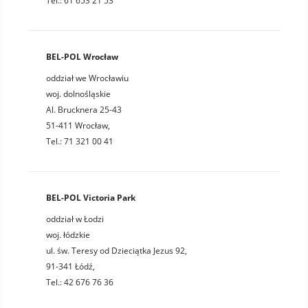
Tel.: 61 653 21 53
BEL-POL Wrocław
oddział we Wrocławiu
woj. dolnośląskie
Al. Brucknera 25-43
51-411 Wrocław,
Tel.: 71 321 00 41
BEL-POL Victoria Park
oddział w Łodzi
woj. łódzkie
ul. św. Teresy od Dzieciątka Jezus 92,
91-341 Łódź,
Tel.: 42 676 76 36