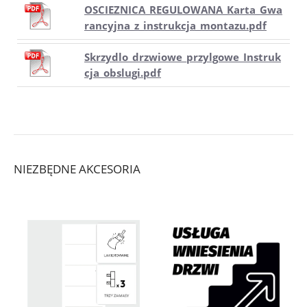
OSCIEZNICA_REGULOWANA_Karta_Gwa
rancyjna_z_instrukcja_montazu.pdf
Skrzydlo_drzwiowe_przylgowe_Instruk
cja_obslugi.pdf
NIEZBĘDNE AKCESORIA