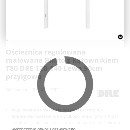
Deweloperzy
Aktualności
Ościeżnica regulowana
malowana Binito z kątownikiem
T80 DRE 120-140 Lewa 90cm
przylgowa
Ościeżnica
Binito
DRE
Regulowana konstrukcja pozwala precyzyjnie
dopasować ościeżnicę do grubości muru
, gwarantując
stabilność całej konstrukcji oraz estetyczne i perfekcyjne
wykończenie otworu drzwiowego.