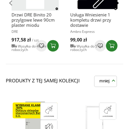
Drzwi DRE Binito 20
Usługa Wniesienie 1
przylgowe lewe 90cm
kompletu drzwi przy
plaster miodu
dostawie
DRE
Ambro Express
917,58 zł
99,00 zł
/ szt
Wysyłka do 40 dni
Wysyłka do 5 dni
roboczych
roboczych
PRODUKTY Z TEJ SAMEJ KOLEKCJI
mniej
WYBRANE KLAMKI VDS
-50%
Dotyczy sklepów
stacjonarnych Bel-Pol Sp. z
o.o.