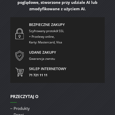
poglądowe, stworzone przy udziale AI lub
zmodyfikowane z użyciem AI.
BEZPIECZNE ZAKUPY
Szyfrowany protokół SSL
+ Przelewy online,
Karty: Mastercard, Visa
UDANE ZAKUPY
Gwarancja zwrotu
SKLEP INTERNETOWY
71 721 11 11
PRZECZYTAJ O
Produkty
Drzwi