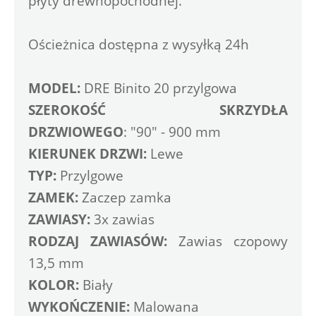
płyty drewnopochodnej. 
Ościeżnica dostępna z wysyłką 24h
MODEL:
 DRE Binito 20 przylgowa
SZEROKOŚĆ SKRZYDŁA 
DRZWIOWEGO
: "90" - 900 mm
KIERUNEK DRZWI:
 Lewe
TYP: 
Przylgowe
ZAMEK:
 Zaczep zamka 
ZAWIASY:
 3x zawias 
RODZAJ ZAWIASÓW:
 Zawias czopowy 
13,5 mm
KOLOR:
 Biały 
WYKOŃCZENIE:
 Malowana