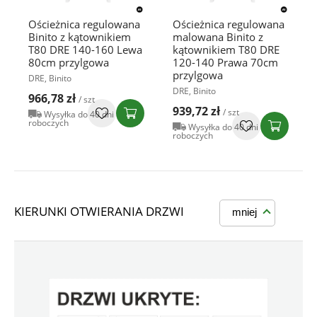
Ościeżnica regulowana
Ościeżnica regulowana
Binito z kątownikiem
malowana Binito z
T80 DRE 140-160 Lewa
kątownikiem T80 DRE
80cm przylgowa
120-140 Prawa 70cm
przylgowa
DRE, Binito
DRE, Binito
966,78 zł
/ szt
939,72 zł
/ szt
Wysyłka do 40 dni
roboczych
Wysyłka do 40 dni
roboczych
KIERUNKI OTWIERANIA DRZWI
mniej