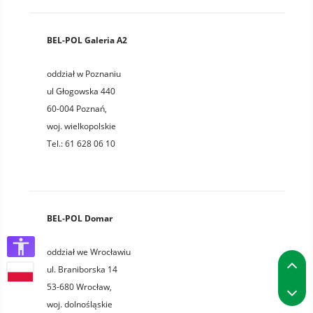
BEL-POL Galeria A2
oddział w Poznaniu
ul Głogowska 440
60-004
Poznań
,
woj.
wielkopolskie
Tel.:
61 628 06 10
BEL-POL Domar
oddział we Wrocławiu
P
ul. Braniborska 14
P
53-680
Wrocław
,
woj.
dolnośląskie