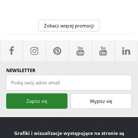
Zobacz więcej promocji
facebook sklepyBELPOL
instagram belpol.dor
pinterest
youtube sk
youtub
l
NEWSLETTER
Podaj swój adres email
Zapisz się
Wypisz się
Grafiki i wizualizacje występujące na stronie są