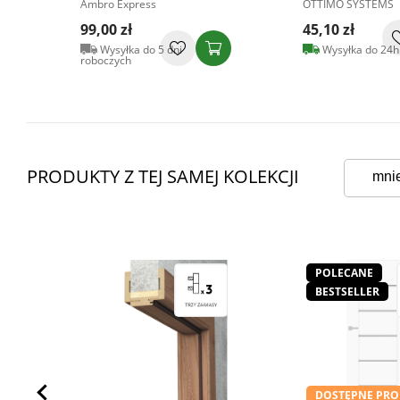
Ambro Express
OTTIMO SYSTEMS
99,00 zł
45,10 zł
Wysyłka do 5 dni
Wysyłka do 24h
roboczych
PRODUKTY Z TEJ SAMEJ KOLEKCJI
mni
POLECANE
BESTSELLER
DOSTĘPNE PRO