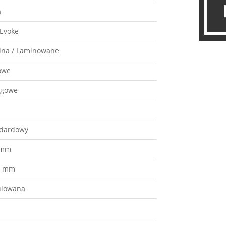
a
Evoke
ina / Laminowane
owe
lgowe
dardowy
 mm
6 mm
ulowana