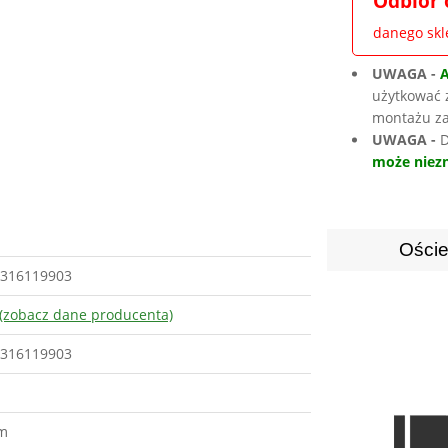
Odbiór 
danego sk
UWAGA -
użytkować 
montażu za
UWAGA -
D
może niezn
Oście
316119903
(zobacz dane producenta)
316119903
m