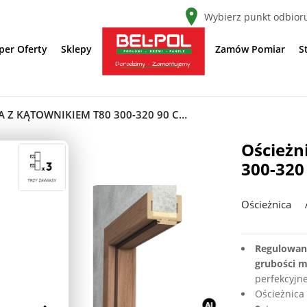
Wybierz punkt odbior
per Oferty
Sklepy
Zamów Pomiar
S
OŚCIEŻNICA REGULOWANA Z KĄTOWNIKIEM T80 300-320 90 CM LEWA PRZYLGOWA, 5901316119903
Ościeżn
300-320
Ościeżnica
Regulowana
grubości 
perfekcyjn
Ościeżnica