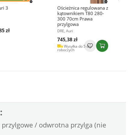
ri 3
Ościeżnica regulowana z
O
kątownikiem T80 280-
k
300 70cm Prawa
2
przylgowa
p
85 zł
DRE, Auri
D
745,38 zł
7
Wysyłka do 5 dni
roboczych
r
:
przylgowe / odwrotna przylga (nie