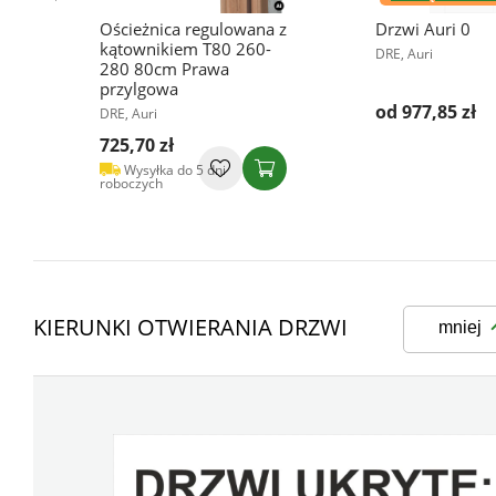
e
Ościeżnica regulowana z
Drzwi Auri 0
kątownikiem T80 260-
DRE, Auri
280 80cm Prawa
przylgowa
od 977,85 zł
DRE, Auri
725,70 zł
Wysyłka do 5 dni
roboczych
KIERUNKI OTWIERANIA DRZWI
mniej