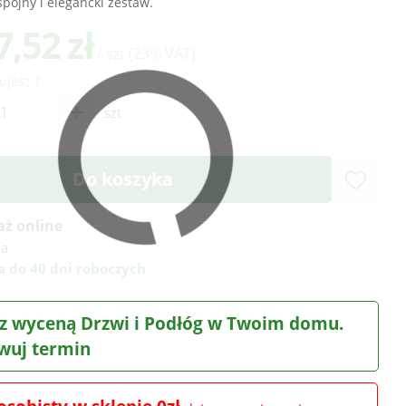
pójny i elegancki zestaw.
7,52 zł
/ szt
(23% VAT)
ujesz ?
+
szt
Do koszyka
aż online
na
 do 40 dni roboczych
z wyceną Drzwi i Podłóg w Twoim domu.
wuj termin