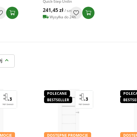
Quick-Step Unilin
241,45 zł
/ szt
Wysyłka do 24h
ej
POLECANE
POLEC
BESTSELLER
BESTSE
MOCJE
DOSTĘPNE PROMOCJE
DOSTĘ