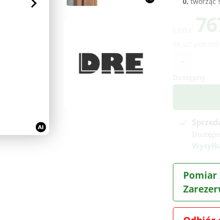
0,
tworząc s
76
Cena:
Ile szt potrzeb
-
Dostępny
Sprzed
Dostęp
Wysyłka
Pomiar 
Zarezer