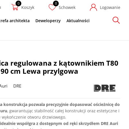
u
Koszyk
Schowek
Logowanie
trefa architekta
Deweloperzy
Aktualności
Szukaj
ica regulowana z kątownikiem T80
 90 cm Lewa przylgowa
Auri
DRE
 konstrukcja pozwala precyzyjnie dopasować ościeżnicę do
muru
, gwarantując stabilność całej konstrukcji oraz estetyczne i
e wykończenie otworu drzwiowego.
idealnie współgra z dostępnym od ręki skrzydłem DRE Auri