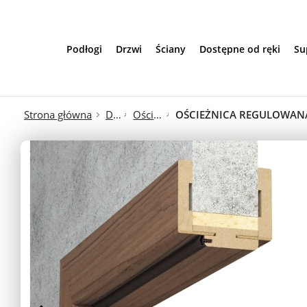
Przejdź do treści
Podłogi
Drzwi
Ściany
Dostępne od ręki
Su
Strona główna
Drzwi
Ościeżnice