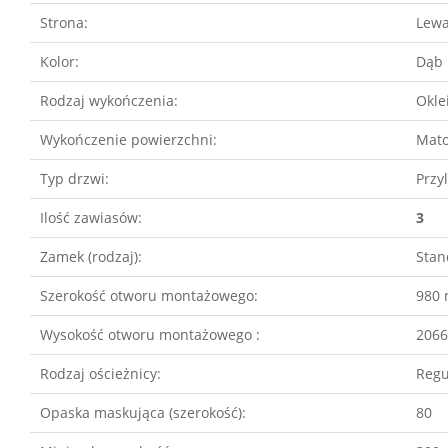
Strona:
Lew
Kolor:
Dąb 
Rodzaj wykończenia:
Okle
Wykończenie powierzchni:
Mat
Typ drzwi:
Przy
Ilość zawiasów:
3
Zamek (rodzaj):
Stan
Szerokość otworu montażowego:
980
Wysokość otworu montażowego :
206
Rodzaj ościeżnicy:
Reg
Opaska maskująca (szerokość):
80