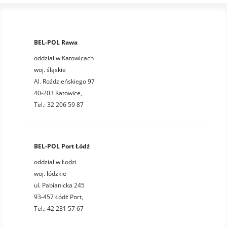
BEL-POL Rawa
oddział w Katowicach
woj. śląskie
Al. Roździeńskiego 97
40-203 Katowice,
Tel.: 32 206 59 87
BEL-POL Port Łódź
oddział w Łodzi
woj. łódzkie
ul. Pabianicka 245
93-457 Łódź Port,
Tel.: 42 231 57 67