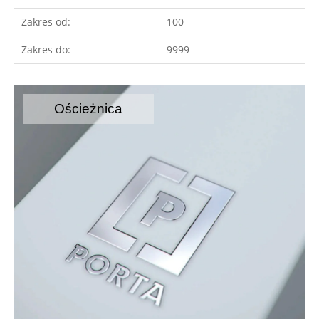
Zakres od:
100
Zakres do:
9999
Ościeżnica