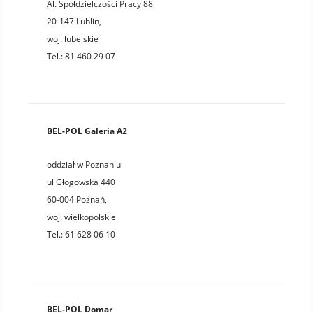
Al. Spółdzielczości Pracy 88
20-147
Lublin
,
woj.
lubelskie
Tel.:
81 460 29 07
BEL-POL Galeria A2
oddział w Poznaniu
ul Głogowska 440
60-004
Poznań
,
woj.
wielkopolskie
Tel.:
61 628 06 10
BEL-POL Domar