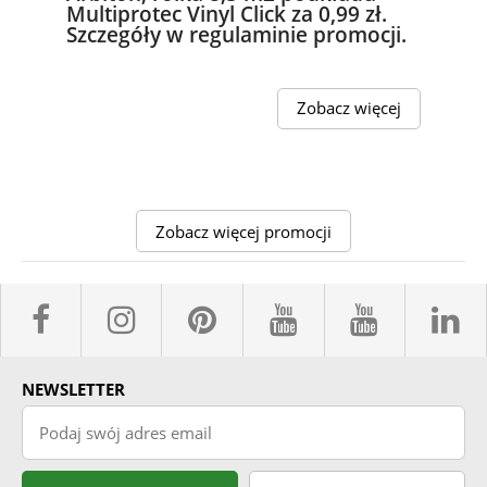
Multiprotec Vinyl Click za 0,99 zł.
Szczegóły w regulaminie promocji.
Zobacz więcej
Zobacz więcej promocji
facebook sklepyBELPOL
instagram belpol.dor
pinterest
youtube sk
youtub
l
NEWSLETTER
Podaj swój adres email