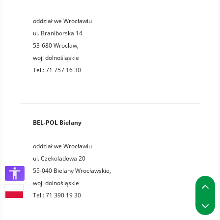
oddział we Wrocławiu
ul. Braniborska 14
53-680
Wrocław
,
woj.
dolnośląskie
Tel.:
71 757 16 30
BEL-POL Bielany
oddział we Wrocławiu
ul. Czekoladowa 20
55-040
Bielany Wrocławskie
,
P
woj.
dolnośląskie
Tel.:
71 390 19 30
P