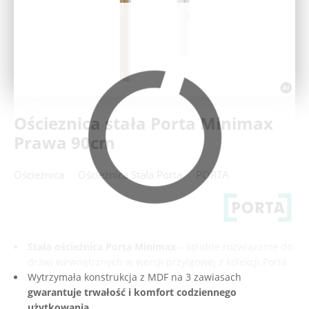
Deweloperzy
Aktualności
Ościeznica stała Porta Minimax
Prawa 90cm
Ościeżnica
Ościeżnica Stała Porta
PORTA
Stała ościeżnica Porta Minimax
– solidne rozwiązanie do
drzwi wewnętrznych w wersji przylgowej z kolekcji Porta.
Wytrzymała konstrukcja z MDF na 3 zawiasach
gwarantuje trwałość i komfort codziennego
użytkowania.