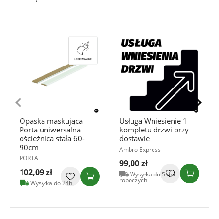
Opaska maskująca
Usługa Wniesienie 1
Porta uniwersalna
kompletu drzwi przy
ościeżnica stała 60-
dostawie
90cm
Ambro Express
PORTA
99,00 zł
102,09 zł
Wysyłka do 5 dni
roboczych
Wysyłka do 24h