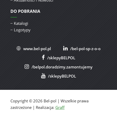
Aktualności i Nowości
DO POBRANIA
Katalogi
Logotypy
www.bel-pol.pl
/bel-pol-sp-z-o-o
/sklepyBELPOL
/belpol.doradzimy.zamontujemy
/sklepyBELPOL
Copyright © 2026 Bel-pol | Wszelkie prawa
zastrzeżone | Realizacja:
Graff