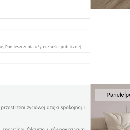
e, Pomieszczenia użyteczności publicznej
Panele p
zestrzeni życiowej dzięki spokojnej i 
 specjalnej fakturze i równoważącym 