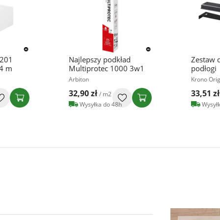
 201
Najlepszy podkład
Zestaw 
,4 m
Multiprotec 1000 3w1
podłogi
Arbiton
Krono Orig
32,90 zł
33,51 zł
/ m2
Wysyłka do 48h
Wysyłk