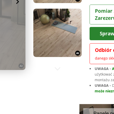
Pomiar 
Zarezer
Spraw
Odbiór 
danego sk
UWAGA -
użytkować 
montażu za
UWAGA -
D
może niezn
Panele p