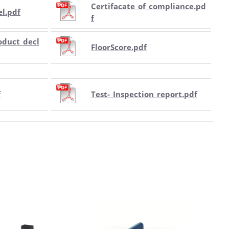
Certifacate_of_compliance.pd
el.pdf
f
oduct_decl
FloorScore.pdf
f
Test-_Inspection_report.pdf