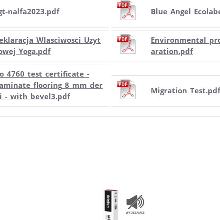
gt-nalfa2023.pdf
Blue_Angel_Ecolab
eklaracja_Wlasciwosci_Uzyt
Environmental_pr
owej_Yoga.pdf
aration.pdf
so_4760_test_certificate_-
laminate_flooring_8_mm_der
Migration_Test.pd
li_-_with_bevel3.pdf