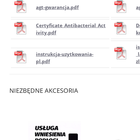
agt-gwarancja.pdf
a
Certyficate_Antibacterial_Act
D
ivity.pdf
k
i
instrukcja-uzytkowania-
_
pl.pdf
z
NIEZBĘDNE AKCESORIA