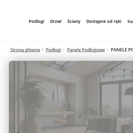
Przejdź do treści
Podłogi
Drzwi
Ściany
Dostępne od ręki
Su
Strona główna
Podłogi
Panele Podłogowe
PANELE P