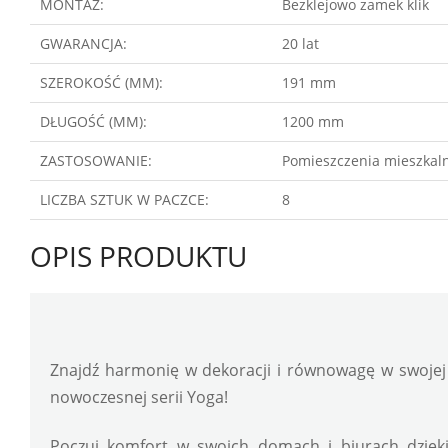
MONTAŻ:
Bezklejowo zamek klik
GWARANCJA:
20 lat
SZEROKOŚĆ (MM):
191 mm
DŁUGOŚĆ (MM):
1200 mm
ZASTOSOWANIE:
Pomieszczenia mieszkaln
LICZBA SZTUK W PACZCE:
8
OPIS PRODUKTU
Znajdź harmonię w dekoracji i równowagę w swojej pr
nowoczesnej serii Yoga!
Poczuj komfort w swoich domach i biurach dzięki