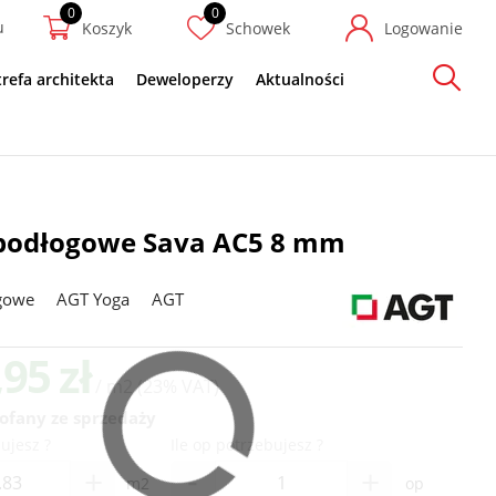
u
Koszyk
Schowek
Logowanie
trefa architekta
Deweloperzy
Aktualności
Szukaj
podłogowe Sava AC5 8 mm
gowe
AGT Yoga
AGT
,95 zł
/ m2
(23% VAT)
ofany ze sprzedaży
ujesz ?
Ile op potrzebujesz ?
-
+
+
m2
op