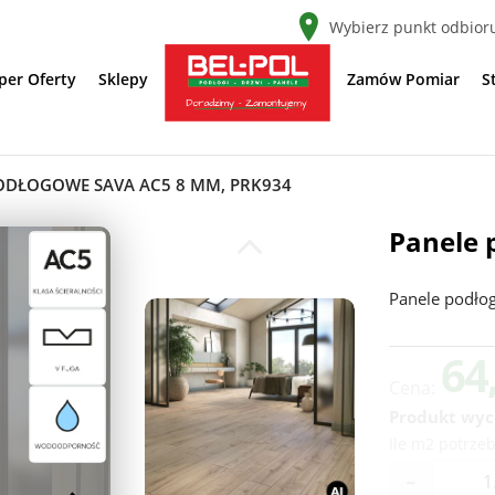
Wybierz punkt odbior
per Oferty
Sklepy
Zamów Pomiar
S
ODŁOGOWE SAVA AC5 8 MM, PRK934
Panele 
Panele podło
64
Cena:
Produkt wyc
Ile m2 potrzeb
-