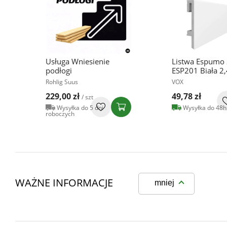
Usługa Wniesienie
Listwa Espumo
podłogi
ESP201 Biała 2
Rohlig Suus
VOX
229,00 zł
49,78 zł
/ szt
Wysyłka do 5 dni
Wysyłka do 48h
roboczych
WAŻNE INFORMACJE
mniej