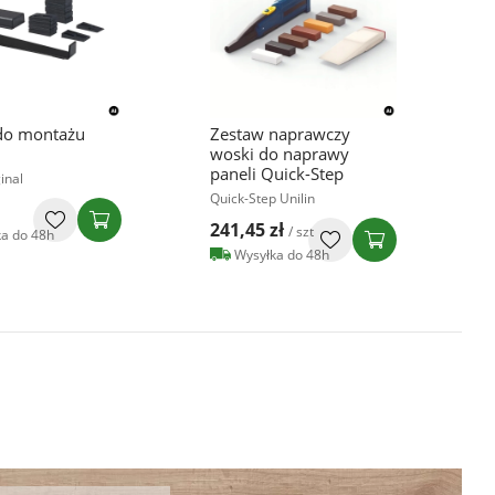
do montażu
Zestaw naprawczy
woski do naprawy
paneli Quick-Step
inal
Quick-Step Unilin
241,45 zł
/ szt
a do 48h
Wysyłka do 48h