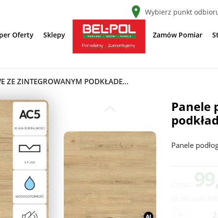
Wybierz punkt odbior
per Oferty
Sklepy
Zamów Pomiar
S
PANELE PODŁOGOWE ZE ZINTEGROWANYM PODKŁADEM KONIGSEICHE AC5 9 MM, 63684
Panele 
podkła
Panele podło
99
Cena:
Ile m2 potrzeb
-