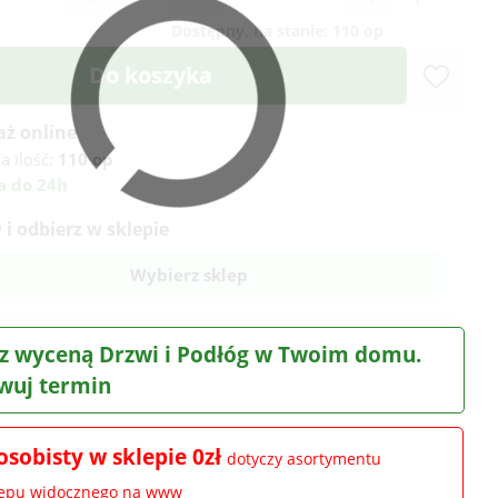
Dostępny, na stanie:
110 op
Do koszyka
aż online
a ilość:
110 op
a do 24h
i odbierz w sklepie
Wybierz sklep
z wyceną Drzwi i Podłóg w Twoim domu.
wuj termin
osobisty w sklepie 0zł
dotyczy asortymentu
lepu widocznego na www