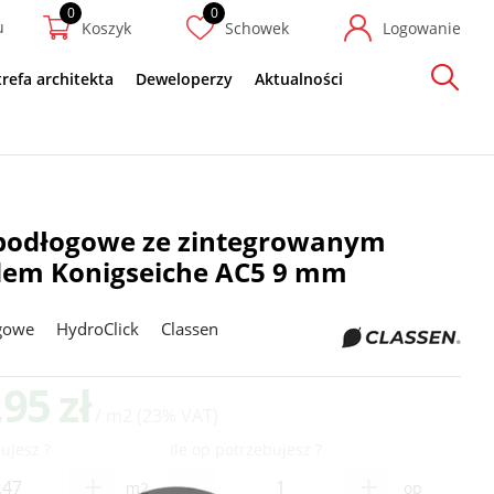
u
Koszyk
Schowek
Logowanie
trefa architekta
Deweloperzy
Aktualności
Szukaj
podłogowe ze zintegrowanym
dem Konigseiche AC5 9 mm
gowe
HydroClick
Classen
,95 zł
/ m2
(23% VAT)
ujesz ?
Ile op potrzebujesz ?
-
+
+
m2
op