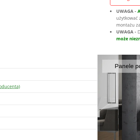
UWAGA -
użytkować 
montażu za
UWAGA -
D
może niezn
Panele p
oducenta)