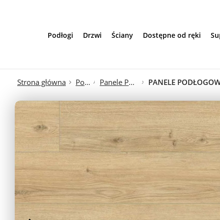
Przejdź do treści
Podłogi
Drzwi
Ściany
Dostępne od ręki
Su
Strona główna
Podłogi
Panele Podłogowe