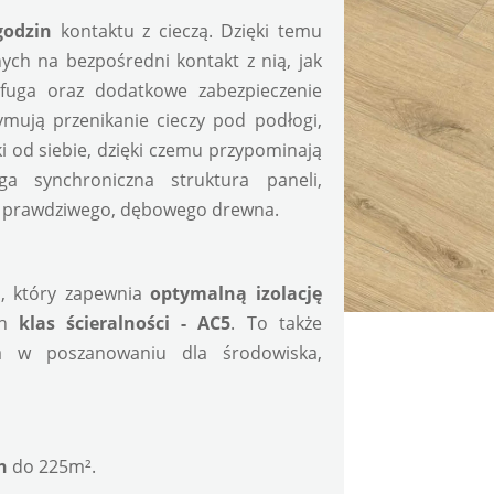
godzin
 kontaktu z cieczą. Dzięki temu 
ch na bezpośredni kontakt z nią, jak 
-fuga oraz dodatkowe zabezpieczenie 
ują przenikanie cieczy pod podłogi, 
 od siebie, dzięki czemu przypominają 
a synchroniczna struktura paneli, 
ia prawdziwego, dębowego drewna.
d
, który zapewnia
 optymalną izolację 
ch 
klas ścieralności - AC5
. To także 
ja w poszanowaniu dla środowiska, 
h
 do 225m².