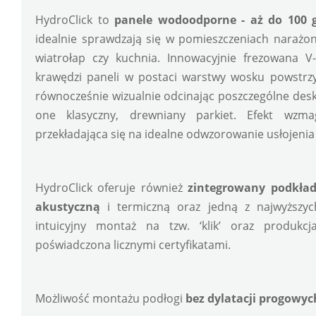
HydroClick to 
panele wodoodporne - aż do 100 
idealnie sprawdzają się w pomieszczeniach narażony
wiatrołap czy kuchnia. Innowacyjnie frezowana V
krawędzi paneli w postaci warstwy wosku powstrzym
równocześnie wizualnie odcinając poszczególne deski
one klasyczny, drewniany parkiet. Efekt wzmag
przekładająca się na idealne odwzorowanie usłojen
HydroClick oferuje również 
zintegrowany podkła
akustyczną
 i termiczną oraz jedną z najwyższy
intuicyjny montaż na tzw. ‘klik’ oraz produkc
poświadczona licznymi certyfikatami.
Możliwość montażu podłogi 
bez dylatacji progowyc