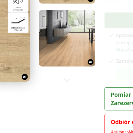
Sprzed
Dostępn
Wysyłk
Zamów 
Pomiar 
Zarezer
Odbiór 
danego sk