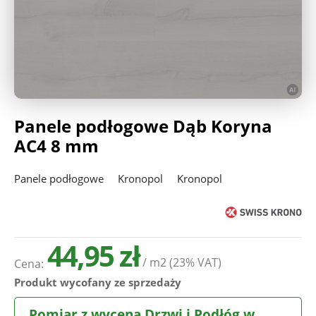
Deweloperzy
Aktualności
Panele podłogowe Dąb Koryna
AC4 8 mm
Panele podłogowe
Kronopol
Kronopol
44,95 zł
/ m2
(23% VAT)
Cena:
Produkt wycofany ze sprzedaży
Pomiar z wyceną Drzwi i Podłóg w