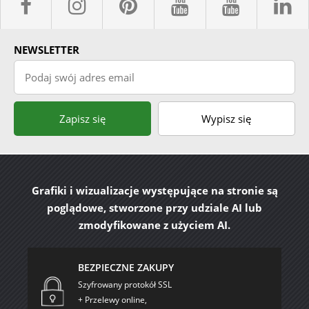
facebook sklepyBELPOL
instagram belpol.dor
pinterest
youtube sk
youtub
l
NEWSLETTER
Podaj swój adres email
Zapisz się
Wypisz się
Grafiki i wizualizacje występujące na stronie są
poglądowe, stworzone przy udziale AI lub
zmodyfikowane z użyciem AI.
BEZPIECZNE ZAKUPY
Szyfrowany protokół SSL
+ Przelewy online,