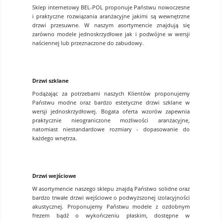
Sklep internetowy BEL-POL proponuje Państwu nowoczesne
i praktyczne rozwiązania aranżacyjne jakimi są wewnętrzne
drzwi przesuwne. W naszym asortymencie znajdują się
zarówno modele jednoskrzydłowe jak i podwójne w wersji
naściennej lub przeznaczone do zabudowy.
Drzwi szklane
Podążając za potrzebami naszych Klientów proponujemy
Państwu modne oraz bardzo estetyczne drzwi szklane w
wersji jednoskrzydłowej. Bogata oferta wzorów zapewnia
praktycznie nieograniczone możliwości aranżacyjne,
natomiast niestandardowe rozmiary - dopasowanie do
każdego wnętrza.
Drzwi wejściowe
W asortymencie naszego sklepu znajdą Państwo solidne oraz
bardzo trwałe drzwi wejściowe o podwyższonej izolacyjności
akustycznej. Proponujemy Państwu modele z ozdobnym
frezem bądź o wykończeniu płaskim, dostępne w