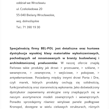
oddział we Wrocławiu
ul. Czekoladowa 20
55-040
Bielany Wrocławskie
,
woj.
dolnośląskie
Tel.:
71 390 19 30
Specjalnością firmy BEL-POL jest detaliczna oraz hurtowa
dystrybucja wysokiej klasy materiałów wykończeniowych,
pochodzących od renomowanych w branży budowlanej i
architektonicznej producentów
. W naszej ofercie znajdą
Państwo takie produkty jak drzwi: > przesuwne, > szklane, >
wewnętrzne, > zewnętrzne, > wejściowe, > pokojowe, >
antywłamaniowe. Posiadamy między innymi drzwi Porta i Dre,
czyli marek, których produkty cechują się solidnością,
funkcjonalnością oraz starannością wykonania. Jako doświadczony
dystrybutor zapewniamy atrakcyjne ceny znajdujących się w
naszym asortymencie modeli zewnętrznych i wewnętrznych.
Ponadto sprzedajemy również winylowe panele podłogowe
Kronopol, dostępne w wielu ciekawych strukturach, różnych