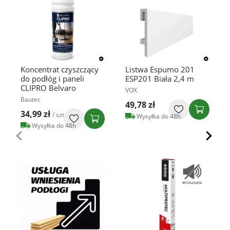
Koncentrat czyszczący
Listwa Espumo 201
do podłóg i paneli
ESP201 Biała 2,4 m
CLIPRO Belvaro
VOX
Bautec
49,78 zł
34,99 zł
/ szt
Wysyłka do 48h
Wysyłka do 48h