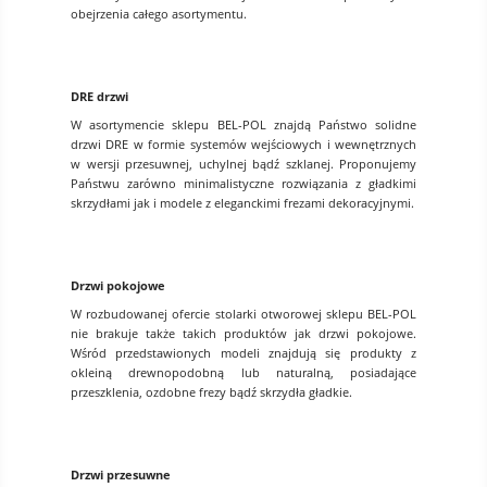
obejrzenia całego asortymentu.
DRE drzwi
W asortymencie sklepu BEL-POL znajdą Państwo solidne
drzwi DRE w formie systemów wejściowych i wewnętrznych
w wersji przesuwnej, uchylnej bądź szklanej. Proponujemy
Państwu zarówno minimalistyczne rozwiązania z gładkimi
skrzydłami jak i modele z eleganckimi frezami dekoracyjnymi.
Drzwi pokojowe
W rozbudowanej ofercie stolarki otworowej sklepu BEL-POL
nie brakuje także takich produktów jak drzwi pokojowe.
Wśród przedstawionych modeli znajdują się produkty z
okleiną drewnopodobną lub naturalną, posiadające
przeszklenia, ozdobne frezy bądź skrzydła gładkie.
Drzwi przesuwne