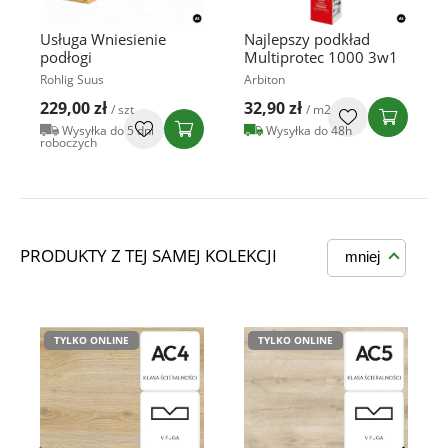
Usługa Wniesienie
Najlepszy podkład
podłogi
Multiprotec 1000 3w1
Rohlig Suus
Arbiton
229,00 zł
32,90 zł
/ szt
/ m2
Wysyłka do 5 dni
Wysyłka do 48h
roboczych
PRODUKTY Z TEJ SAMEJ KOLEKCJI
mniej
TYLKO ONLINE
TYLKO ONLINE