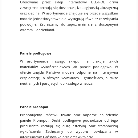
Oferowane przez sklep internetowy BEL-POL drzwi
zewnętrzne cechują się doskonałą izolacyjnością akustyczną
oraz cieplną. W asortymencie znajdują się przede wszystkim
modele jednoskrzydłowe ale występują również rozwiązania
podwójne. Zapraszamy do zapoznania się z dostępnymi
wzorami i odcieniami.
Panele podłogowe
W asortymencie naszego sklepu nie brakuje takich
materiałów wykończeniowych jak panele podłogowe. W
ofercie znajdą Państwo modele odporne na intensywną
eksploatację, o różnych wymiarach i grubościach, a także
neutralnych i pasujących do każdego wnętrza.
Panele Kronopol
Proponujemy Państwu trwałe oraz odporne na ściernie
panele Kronopol. Deski podłogowe pochodzące od tego
producenta cechują się dużą estetyką oraz starannością
wykończenia. Zachęcamy do wyboru rozwiązania w
interesującym Państwa kolorze oraz wymiarze.