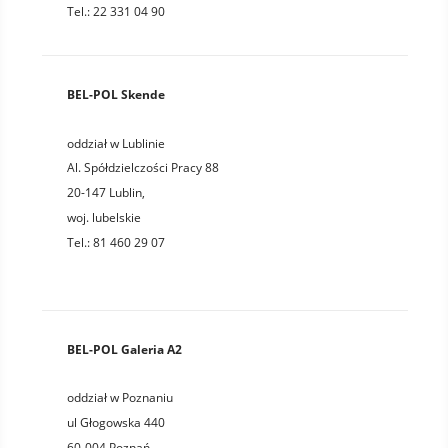
Tel.: 22 331 04 90
BEL-POL Skende
oddział w Lublinie
Al. Spółdzielczości Pracy 88
20-147
Lublin
,
woj.
lubelskie
Tel.:
81 460 29 07
BEL-POL Galeria A2
oddział w Poznaniu
ul Głogowska 440
60-004
Poznań
,