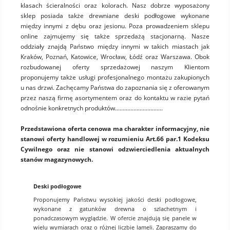
klasach ścieralności oraz kolorach. Nasz dobrze wyposażony
sklep posiada także drewniane deski podłogowe wykonane
między innymi z dębu oraz jesionu. Poza prowadzeniem sklepu
online zajmujemy się także sprzedażą stacjonarną. Nasze
oddziały znajdą Państwo między innymi w takich miastach jak
Kraków, Poznań, Katowice, Wrocław, Łódź oraz Warszawa. Obok
rozbudowanej oferty sprzedażowej naszym Klientom
proponujemy także usługi profesjonalnego montażu zakupionych
u nas drzwi. Zachęcamy Państwa do zapoznania się z oferowanym
przez naszą firmę asortymentem oraz do kontaktu w razie pytań
odnośnie konkretnych produktów...............................
Przedstawiona oferta cenowa ma charakter informacyjny, nie
stanowi oferty handlowej w rozumieniu Art.66 par.1 Kodeksu
Cywilnego oraz nie stanowi odzwierciedlenia aktualnych
stanów magazynowych.
Deski podłogowe
Proponujemy Państwu wysokiej jakości deski podłogowe,
wykonane z gatunków drewna o szlachetnym i
ponadczasowym wyglądzie. W ofercie znajdują się panele w
wielu wymiarach oraz o różnej liczbie lameli. Zapraszamy do