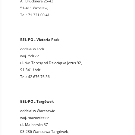
Al. Brucknera 25-43
51-411 Wrocław,
Tel.: 71 321 00 41
BEL-POL Victoria Park
oddział w Łodzi
woj. łódzkie
ul. św. Teresy od Dzieciątka Jezus 92,
91-341 Łódź,
Tel.: 42 676 76 36
BEL-POL Targówek
oddział w Warszawie
woj. mazowieckie
ul. Malborska 37
03-286 Warszawa Targówek,