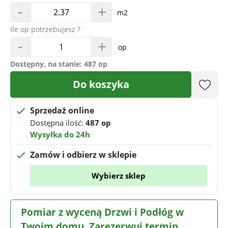
-
+
m2
Ile op potrzebujesz ?
-
+
op
Dostępny, na stanie:
487 op
Do koszyka
Sprzedaż online
Dostępna ilość:
487 op
Wysyłka do 24h
Zamów i odbierz w sklepie
Wybierz sklep
Pomiar z wyceną Drzwi i Podłóg w
Twoim domu. Zarezerwuj termin