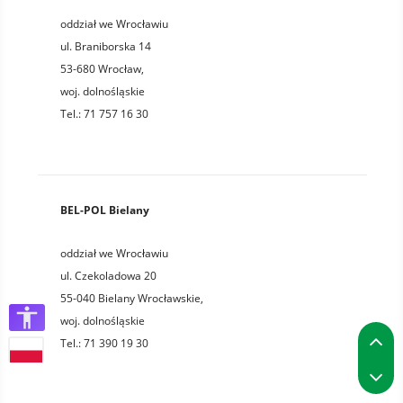
oddział we Wrocławiu
ul. Braniborska 14
53-680
Wrocław
,
woj.
dolnośląskie
Tel.:
71 757 16 30
BEL-POL Bielany
oddział we Wrocławiu
ul. Czekoladowa 20
55-040
Bielany Wrocławskie
,
woj.
dolnośląskie
P
Tel.:
71 390 19 30
P