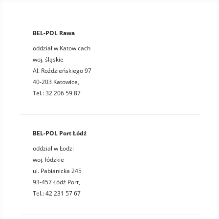
BEL-POL Rawa
oddział w Katowicach
woj. śląskie
Al. Roździeńskiego 97
40-203 Katowice,
Tel.: 32 206 59 87
BEL-POL Port Łódź
oddział w Łodzi
woj. łódzkie
ul. Pabianicka 245
93-457 Łódź Port,
Tel.: 42 231 57 67