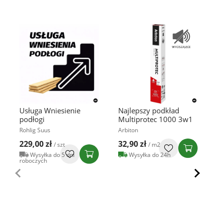
Usługa Wniesienie
Najlepszy podkład
podłogi
Multiprotec 1000 3w1
Rohlig Suus
Arbiton
229,00 zł
32,90 zł
/ szt
/ m2
Wysyłka do 5 dni
Wysyłka do 24h
roboczych