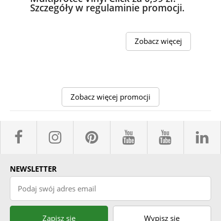
Szczegóły w regulaminie promocji.
Zobacz więcej
Zobacz więcej promocji
facebook sklepyBELPOL
instagram belpol.dor
pinterest
youtube sk
youtub
l
NEWSLETTER
Podaj swój adres email
Zapisz się
Wypisz się