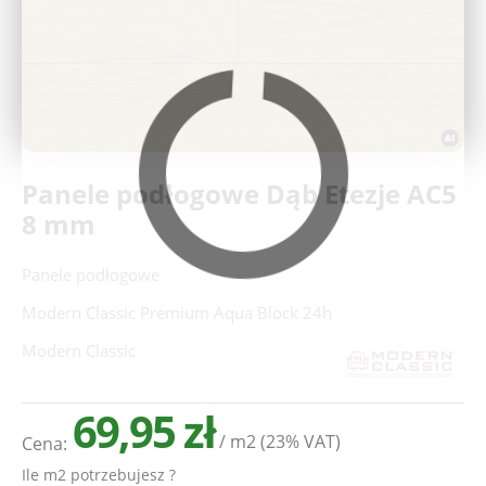
Deweloperzy
Aktualności
Panele podłogowe Dąb Etezje AC5
8 mm
Panele podłogowe
Modern Classic Premium Aqua Block 24h
Modern Classic
69,95 zł
/ m2
(23% VAT)
Cena:
Ile m2 potrzebujesz ?