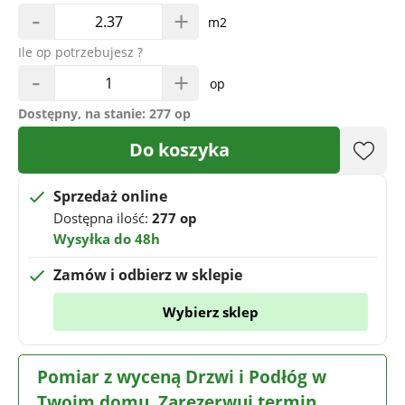
-
+
m2
Ile op potrzebujesz ?
-
+
op
Dostępny, na stanie:
277 op
Do koszyka
Sprzedaż online
Dostępna ilość:
277 op
Wysyłka do 48h
Zamów i odbierz w sklepie
Wybierz sklep
Pomiar z wyceną Drzwi i Podłóg w
Twoim domu. Zarezerwuj termin