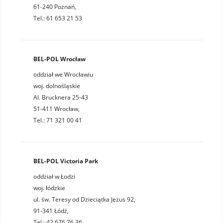
61-240 Poznań,
Tel.: 61 653 21 53
BEL-POL Wrocław
oddział we Wrocławiu
woj. dolnośląskie
Al. Brucknera 25-43
51-411 Wrocław,
Tel.: 71 321 00 41
BEL-POL Victoria Park
oddział w Łodzi
woj. łódzkie
ul. św. Teresy od Dzieciątka Jezus 92,
91-341 Łódź,
Tel.: 42 676 76 36