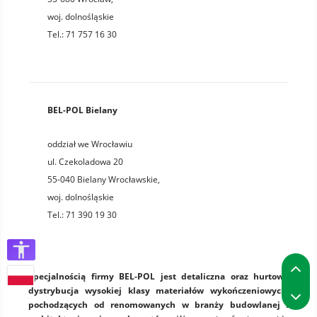
woj.
dolnośląskie
Tel.:
71 757 16 30
BEL-POL Bielany
oddział we Wrocławiu
ul. Czekoladowa 20
55-040
Bielany Wrocławskie
,
woj.
dolnośląskie
Tel.:
71 390 19 30
P
Specjalnością firmy BEL-POL jest detaliczna oraz hurtowa
P
dystrybucja wysokiej klasy materiałów wykończeniowych,
pochodzących od renomowanych w branży budowlanej i