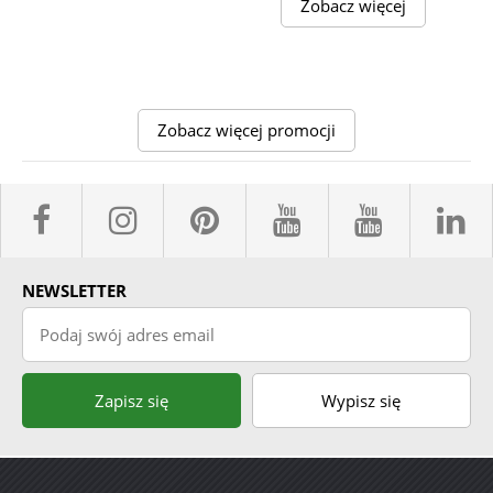
Zobacz więcej
Zobacz więcej promocji
facebook sklepyBELPOL
instagram belpol.dor
pinterest
youtube sk
youtub
l
NEWSLETTER
Podaj swój adres email
Zapisz się
Wypisz się