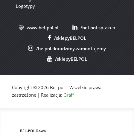
Logotypy
www.bel-pol.pl
/bel-pol-sp-z-o-o
/sklepyBELPOL
/belpol.doradzimy.zamontujemy
/sklepyBELPOL
Copyright © 2026 Bel-pol | Wszelkie prawa
zastrzeżone | Realizacja:
Graff
BEL-POL Rawa