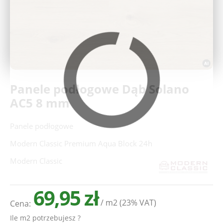
Deweloperzy
Aktualności
Panele podłogowe Dąb Solano
AC5 8 mm
Panele podłogowe
Modern Classic Premium Aqua Block 24h
Modern Classic
69,95 zł
/ m2
(23% VAT)
Cena:
Ile m2 potrzebujesz ?