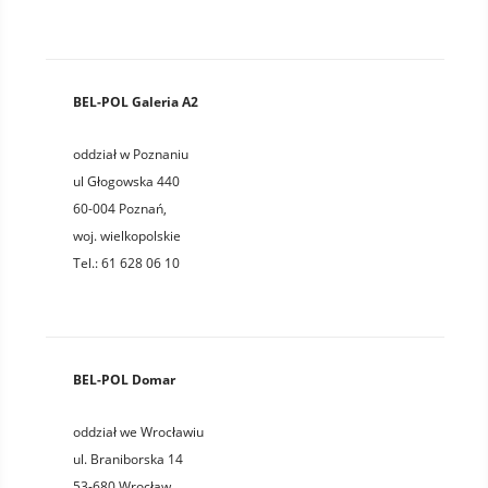
BEL-POL Galeria A2
oddział w Poznaniu
ul Głogowska 440
60-004
Poznań
,
woj.
wielkopolskie
Tel.:
61 628 06 10
BEL-POL Domar
oddział we Wrocławiu
ul. Braniborska 14
53-680
Wrocław
,