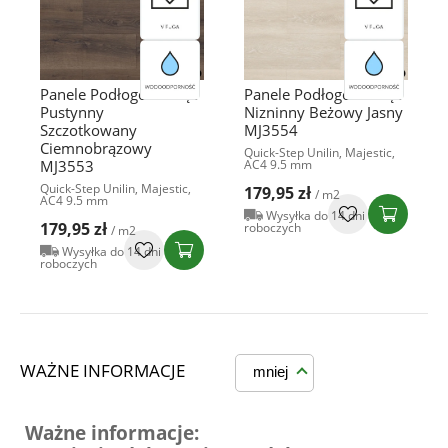
Panele Podłogowe Dąb
Panele Podłogowe Dąb
Pustynny
Nizninny Beżowy Jasny
Szczotkowany
MJ3554
Ciemnobrązowy
Quick-Step Unilin, Majestic,
MJ3553
AC4 9.5 mm
Quick-Step Unilin, Majestic,
179,95 zł
/ m2
AC4 9.5 mm
Wysyłka do 14 dni
179,95 zł
roboczych
/ m2
Wysyłka do 14 dni
roboczych
WAŻNE INFORMACJE
mniej
Ważne informacje: