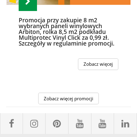
Promocja przy zakupie 8 m2
wybranych paneli winylowych
Arbiton, rolka 8,5 m2 podkładu
Multiprotec Vinyl Click za 0,99 zł.
Szczegóły w regulaminie promocji.
Zobacz więcej
Zobacz więcej promocji
facebook sklepyBELPOL
instagram belpol.dor
pinterest
youtube sk
youtub
l