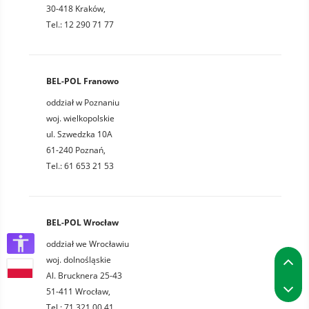
30-418 Kraków,
Tel.: 12 290 71 77
BEL-POL Franowo
oddział w Poznaniu
woj. wielkopolskie
ul. Szwedzka 10A
61-240 Poznań,
Tel.: 61 653 21 53
BEL-POL Wrocław
oddział we Wrocławiu
P
woj. dolnośląskie
Al. Brucknera 25-43
P
51-411 Wrocław,
Tel.: 71 321 00 41