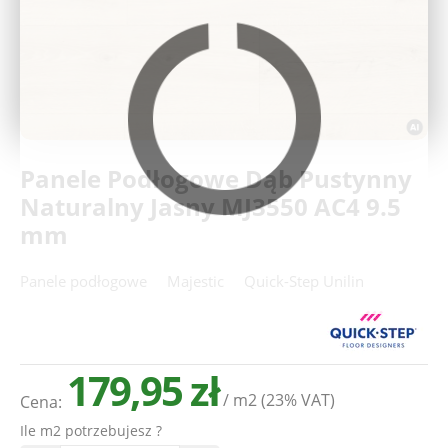
Deweloperzy
Aktualności
Panele Podłogowe Dąb Pustynny
Naturalny Jasny MJ3550 AC4 9.5
mm
Panele podłogowe
Majestic
Quick-Step Unilin
179,95 zł
/ m2
(23% VAT)
Cena:
Ile m2 potrzebujesz ?