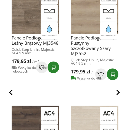
Panele Podłogowe Dąb
Panele Podłogowe Dąb
Leśny Brązowy MJ3548
Pustynny
Szczotkowany Szary
Quick-Step Unilin, Majestic,
AC4 9.5 mm
MJ3552
Quick-Step Unilin, Majestic,
179,95 zł
/ m2
AC4 9.5 mm
Wysyłka do 14 dni
179,95 zł
roboczych
/ m2
Wysyłka do 48h