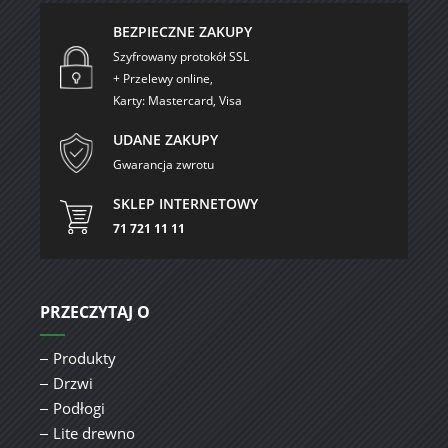
BEZPIECZNE ZAKUPY
Szyfrowany protokół SSL
+ Przelewy online,
Karty: Mastercard, Visa
UDANE ZAKUPY
Gwarancja zwrotu
SKLEP INTERNETOWY
71 721 11 11
PRZECZYTAJ O
Produkty
Drzwi
Podłogi
Lite drewno