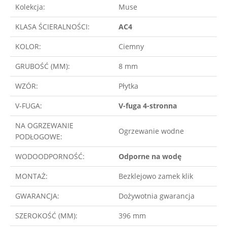
Kolekcja:
Muse
KLASA ŚCIERALNOŚCI:
AC4
KOLOR:
Ciemny
GRUBOŚĆ (MM):
8 mm
WZÓR:
Płytka
V-FUGA:
V-fuga 4-stronna
NA OGRZEWANIE
Ogrzewanie wodne
PODŁOGOWE:
WODOODPORNOŚĆ:
Odporne na wodę
MONTAŻ:
Bezklejowo zamek klik
GWARANCJA:
Dożywotnia gwarancja
SZEROKOŚĆ (MM):
396 mm