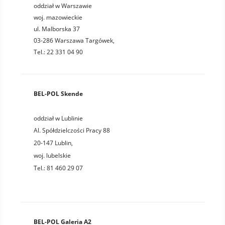
oddział w Warszawie
woj. mazowieckie
ul. Malborska 37
03-286 Warszawa Targówek,
Tel.: 22 331 04 90
BEL-POL Skende
oddział w Lublinie
Al. Spółdzielczości Pracy 88
20-147
Lublin
,
woj.
lubelskie
Tel.:
81 460 29 07
BEL-POL Galeria A2