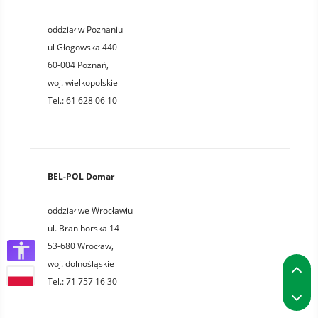
oddział w Poznaniu
ul Głogowska 440
60-004
Poznań
,
woj.
wielkopolskie
Tel.:
61 628 06 10
BEL-POL Domar
oddział we Wrocławiu
ul. Braniborska 14
53-680
Wrocław
,
P
woj.
dolnośląskie
Tel.:
71 757 16 30
P