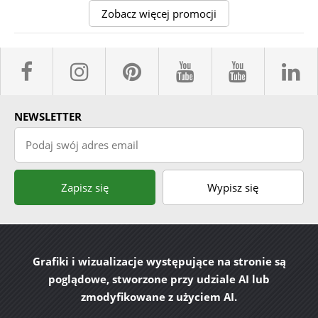
Zobacz więcej promocji
facebook sklepyBELPOL
instagram belpol.dor
pinterest
youtube sk
youtub
l
NEWSLETTER
Podaj swój adres email
Zapisz się
Wypisz się
Grafiki i wizualizacje występujące na stronie są
poglądowe, stworzone przy udziale AI lub
zmodyfikowane z użyciem AI.