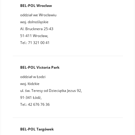
BEL-POL Wrocław
oddział we Wrocławiu
woj. dolnośląskie
Al. Brucknera 25-43
51-411 Wrocław,
Tel.: 71 321 00 41
BEL-POL Victoria Park
oddział w Łodzi
woj. łódzkie
ul. św. Teresy od Dzieciątka Jezus 92,
91-341 Łódź,
Tel.: 42 676 76 36
BEL-POL Targówek