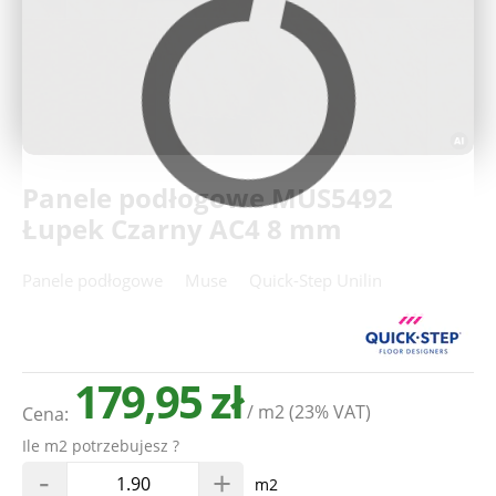
Deweloperzy
Aktualności
Panele podłogowe MUS5492
Łupek Czarny AC4 8 mm
Panele podłogowe
Muse
Quick-Step Unilin
179,95 zł
/ m2
(23% VAT)
Cena:
Ile m2 potrzebujesz ?
-
+
m2