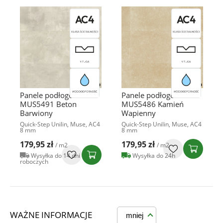
Panele podłogowe
Panele podłogowe
MUS5491 Beton
MUS5486 Kamień
Barwiony
Wapienny
Quick-Step Unilin, Muse, AC4
Quick-Step Unilin, Muse, AC4
8 mm
8 mm
179,95 zł
179,95 zł
/ m2
/ m2
Wysyłka do 14 dni
Wysyłka do 24h
roboczych
WAŻNE INFORMACJE
mniej