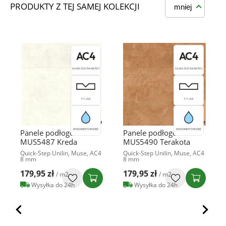
PRODUKTY Z TEJ SAMEJ KOLEKCJI
mniej
Panele podłogowe
Panele podłogowe
MUS5487 Kreda
MUS5490 Terakota
Quick-Step Unilin, Muse, AC4
Quick-Step Unilin, Muse, AC4
8 mm
8 mm
179,95 zł
179,95 zł
/ m2
/ m2
Wysyłka do 24h
Wysyłka do 24h