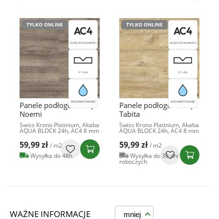
TYLKO ONLINE
TYLKO ONLINE
Panele podłogowe Dąb
Panele podłogowe Dąb
Noemi
Tabita
Swiss Krono Platinium, Akaba
Swiss Krono Platinium, Akaba
AQUA BLOCK 24h, AC4 8 mm
AQUA BLOCK 24h, AC4 8 mm
59,99 zł
59,99 zł
/ m2
/ m2
Wysyłka do 48h
Wysyłka do 30 dni
roboczych
WAŻNE INFORMACJE
mniej