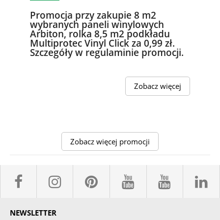
Promocja przy zakupie 8 m2
wybranych paneli winylowych
Arbiton, rolka 8,5 m2 podkładu
Multiprotec Vinyl Click za 0,99 zł.
Szczegóły w regulaminie promocji.
Zobacz więcej
Zobacz więcej promocji
facebook sklepyBELPOL
instagram belpol.dor
pinterest
youtube sk
youtub
l
NEWSLETTER