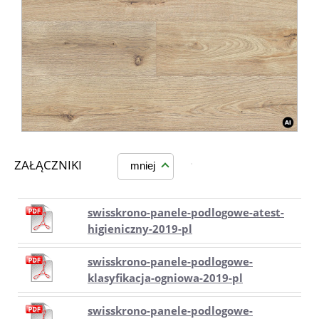
ZAŁĄCZNIKI
mniej
swisskrono-panele-podlogowe-atest-
higieniczny-2019-pl
swisskrono-panele-podlogowe-
klasyfikacja-ogniowa-2019-pl
swisskrono-panele-podlogowe-