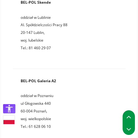
BEL-POL Skende
oddział w Lublinie
Al. Spółdzielczości Pracy 88
20-147
Lublin
,
woj.
lubelskie
Tel.:
81 460 29 07
BEL-POL Galeria A2
oddział w Poznaniu
ul Głogowska 440
60-004
Poznań
,
P
woj.
wielkopolskie
P
Tel.:
61 628 06 10