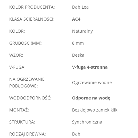
KOLOR PRODUCENTA:
Dąb Lea
KLASA ŚCIERALNOŚCI:
AC4
KOLOR:
Naturalny
GRUBOŚĆ (MM):
8 mm
WZÓR:
Deska
V-FUGA:
V-fuga 4-stronna
NA OGRZEWANIE
Ogrzewanie wodne
PODŁOGOWE:
WODOODPORNOŚĆ:
Odporne na wodę
MONTAŻ:
Bezklejowo zamek klik
STRUKTURA:
Synchroniczna
RODZAJ DREWNA:
Dąb