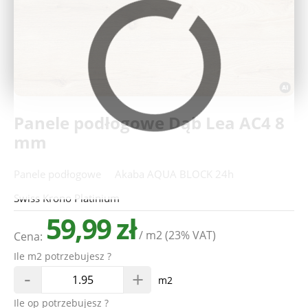
Deweloperzy
Aktualności
Panele podłogowe Dąb Lea AC4 8
mm
Panele podłogowe
Akaba AQUA BLOCK 24h
Swiss Krono Platinium
59,99 zł
/ m2
(23% VAT)
Cena:
Ile m2 potrzebujesz ?
-
+
m2
Ile op potrzebujesz ?