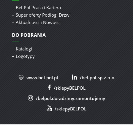
Bel-Pol Praca i Kariera
Super oferty Podłogi Drzwi
Aktualności i Nowości
DO POBRANIA
Katalogi
Logotypy
www.bel-pol.pl
/bel-pol-sp-z-o-o
/sklepyBELPOL
/belpol.doradzimy.zamontujemy
/sklepyBELPOL