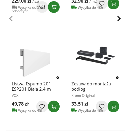
229,00 zł
32,90 zł
/ szt
/ m2
Wysyłka do 5 dni
Wysyłka do 48h
roboczych
Listwa Espumo 201
Zestaw do montażu
ESP201 Biała 2,4 m
podłogi
VOX
Krono Original
49,78 zł
33,51 zł
Wysyłka do 48h
Wysyłka do 48h