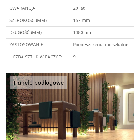
GWARANCJA:
20 lat
SZEROKOŚĆ (MM):
157 mm
DŁUGOŚĆ (MM):
1380 mm
ZASTOSOWANIE:
Pomieszczenia mieszkalne
LICZBA SZTUK W PACZCE:
9
Panele podłogowe