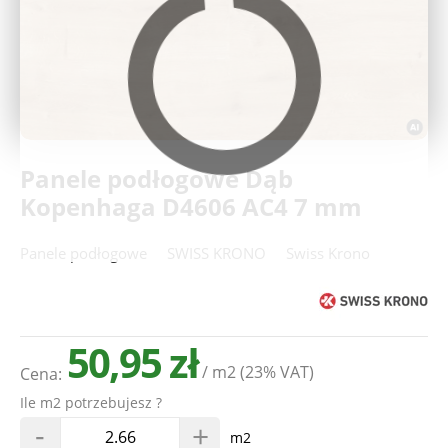
Deweloperzy
Aktualności
Panele podłogowe Dąb
Kopenhaga D4606 AC4 7 mm
Panele podłogowe
SWISS KRONO
Swiss Krono
50,95 zł
/ m2
(23% VAT)
Cena:
Ile m2 potrzebujesz ?
-
+
m2