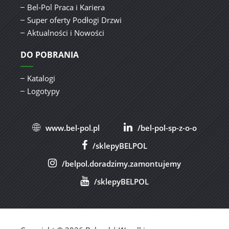
Bel-Pol Praca i Kariera
Super oferty Podłogi Drzwi
Aktualności i Nowości
DO POBRANIA
Katalogi
Logotypy
www.bel-pol.pl
/bel-pol-sp-z-o-o
/sklepyBELPOL
/belpol.doradzimy.zamontujemy
/sklepyBELPOL