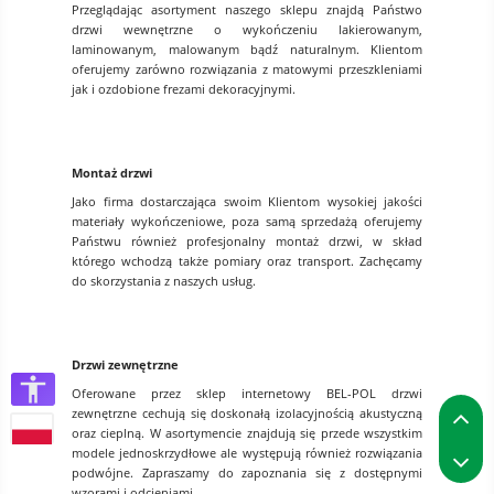
Przeglądając asortyment naszego sklepu znajdą Państwo
drzwi wewnętrzne o wykończeniu lakierowanym,
laminowanym, malowanym bądź naturalnym. Klientom
oferujemy zarówno rozwiązania z matowymi przeszkleniami
jak i ozdobione frezami dekoracyjnymi.
Montaż drzwi
Jako firma dostarczająca swoim Klientom wysokiej jakości
materiały wykończeniowe, poza samą sprzedażą oferujemy
Państwu również profesjonalny montaż drzwi, w skład
którego wchodzą także pomiary oraz transport. Zachęcamy
do skorzystania z naszych usług.
Drzwi zewnętrzne
Oferowane przez sklep internetowy BEL-POL drzwi
P
zewnętrzne cechują się doskonałą izolacyjnością akustyczną
oraz cieplną. W asortymencie znajdują się przede wszystkim
P
modele jednoskrzydłowe ale występują również rozwiązania
podwójne. Zapraszamy do zapoznania się z dostępnymi
wzorami i odcieniami.