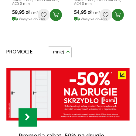
AC5 8 mm
AC4 8 mm
59,95 zł
54,95 zł
/ m2
/ m2
Wysyłka do 24h
Wysyłka do 48h
PROMOCJE
mniej
Promocja rabat -50% na drugie