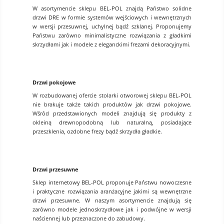
W asortymencie sklepu BEL-POL znajdą Państwo solidne
drzwi DRE w formie systemów wejściowych i wewnętrznych
w wersji przesuwnej, uchylnej bądź szklanej. Proponujemy
Państwu zarówno minimalistyczne rozwiązania z gładkimi
skrzydłami jak i modele z eleganckimi frezami dekoracyjnymi.
Drzwi pokojowe
W rozbudowanej ofercie stolarki otworowej sklepu BEL-POL
nie brakuje także takich produktów jak drzwi pokojowe.
Wśród przedstawionych modeli znajdują się produkty z
okleiną drewnopodobną lub naturalną, posiadające
przeszklenia, ozdobne frezy bądź skrzydła gładkie.
Drzwi przesuwne
Sklep internetowy BEL-POL proponuje Państwu nowoczesne
i praktyczne rozwiązania aranżacyjne jakimi są wewnętrzne
drzwi przesuwne. W naszym asortymencie znajdują się
zarówno modele jednoskrzydłowe jak i podwójne w wersji
naściennej lub przeznaczone do zabudowy.