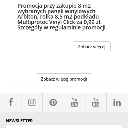
Promocja przy zakupie 8 m2
wybranych paneli winylowych
Arbiton, rolka 8,5 m2 podkładu
Multiprotec Vinyl Click za 0,99 zł.
Szczegóły w regulaminie promocji.
Zobacz więcej
Zobacz więcej promocji
facebook sklepyBELPOL
instagram belpol.dor
pinterest
youtube sk
youtub
l
NEWSLETTER
Podaj swój adres email