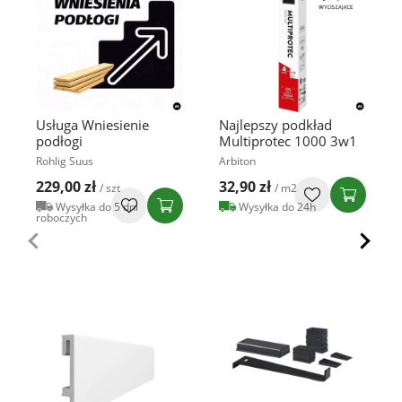
Usługa Wniesienie
Najlepszy podkład
podłogi
Multiprotec 1000 3w1
Rohlig Suus
Arbiton
229,00 zł
32,90 zł
/ szt
/ m2
Wysyłka do 5 dni
Wysyłka do 24h
roboczych