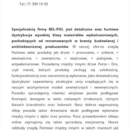
Tel.:
71 390 19 30
Specjalnością firmy BEL-POL jest detaliczna oraz hurtowa
dystrybucja wysokiej klasy materiałów wykończeniowych,
pochodzących od renomowanych w branży budowlanej i
architektonicznej producentów
. W naszej ofercie znajdą
Państwo takie produkty jak drzwi: > przesuwne, > szklane, >
wewnętrzne, > zewnętrzne, > wejściowe, > pokojowe, >
antywłamaniowe. Posiadamy między innymi drzwi Porta i Dre,
czyli marek, których produkty cechują się solidnością,
funkcjonalnością oraz starannością wykonania. Jako doświadczony
dystrybutor zapewniamy atrakcyjne ceny znajdujących się w
naszym asortymencie modeli zewnętrznych i wewnętrznych.
Ponadto sprzedajemy również winylowe panele podłogowe
Kronopol, dostępne w wielu ciekawych strukturach, różnych
klasach ścieralności oraz kolorach. Nasz dobrze wyposażony
sklep posiada także drewniane deski podłogowe wykonane
między innymi z dębu oraz jesionu. Poza prowadzeniem sklepu
online zajmujemy się także sprzedażą stacjonarną. Nasze
oddziały znajdą Państwo między innymi w takich miastach jak