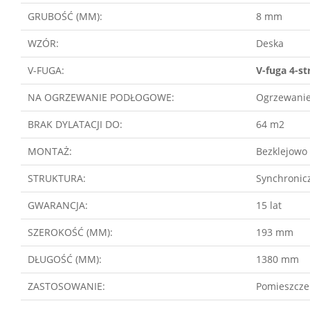
GRUBOŚĆ (MM):
8 mm
WZÓR:
Deska
V-FUGA:
V-fuga 4-s
NA OGRZEWANIE PODŁOGOWE:
Ogrzewani
BRAK DYLATACJI DO:
64 m2
MONTAŻ:
Bezklejowo 
STRUKTURA:
Synchronic
GWARANCJA:
15 lat
SZEROKOŚĆ (MM):
193 mm
DŁUGOŚĆ (MM):
1380 mm
ZASTOSOWANIE:
Pomieszcze