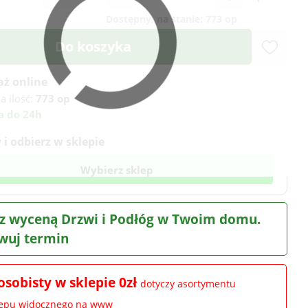
Dostępny, na stanie:
773 op
Do koszyka
aż online
a ilość:
773 op
a do 24h
i odbierz w sklepie
Wybierz sklep
z wyceną Drzwi i Podłóg w Twoim domu.
wuj termin
osobisty w sklepie 0zł
dotyczy asortymentu
lepu widocznego na www