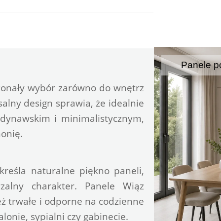
Panele p
konały wybór zarówno do wnętrz 
alny design sprawia, że idealnie 
dynawskim i minimalistycznym, 
onię.
reśla naturalne piękno paneli, 
zalny charakter. Panele Wiąz 
eż trwałe i odporne na codzienne 
onie, sypialni czy gabinecie.