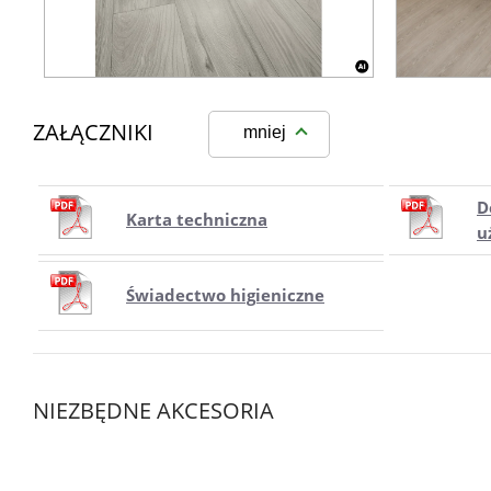
ZAŁĄCZNIKI
mniej
D
Karta techniczna
u
Świadectwo higieniczne
NIEZBĘDNE AKCESORIA