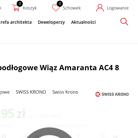
u
Koszyk
Schowek
Logowanie
trefa architekta
Deweloperzy
Aktualności
Szukaj
podłogowe Wiąz Amaranta AC4 8
gowe
SWISS KRONO
Swiss Krono
,95 zł
/ m2
(23% VAT)
ujesz ?
Ile op potrzebujesz ?
-
+
+
m2
op