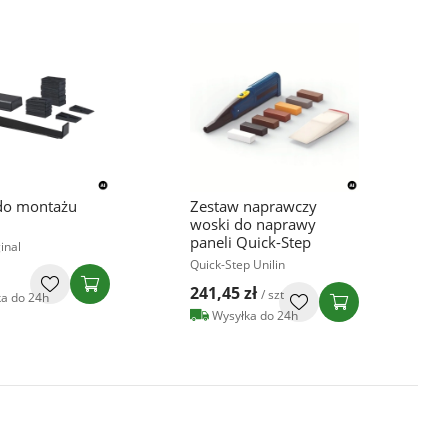
do montażu
Zestaw naprawczy
woski do naprawy
paneli Quick-Step
inal
Quick-Step Unilin
241,45 zł
/ szt
a do 24h
Wysyłka do 24h