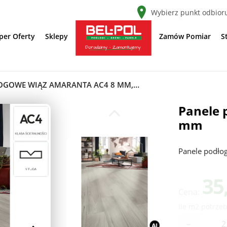
Wybierz punkt odbior
per Oferty
Sklepy
Zamów Pomiar
S
PANELE PODŁOGOWE WIĄZ AMARANTA AC4 8 MM, 80SE-5375
Panele 
mm
Panele podło
35
Cena:
Ile m2 potrzeb
-