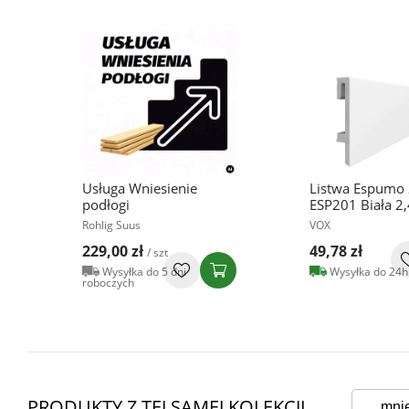
Usługa Wniesienie
Listwa Espumo
podłogi
ESP201 Biała 2
Rohlig Suus
VOX
229,00 zł
49,78 zł
/ szt
Wysyłka do 5 dni
Wysyłka do 24h
roboczych
PRODUKTY Z TEJ SAMEJ KOLEKCJI
mni