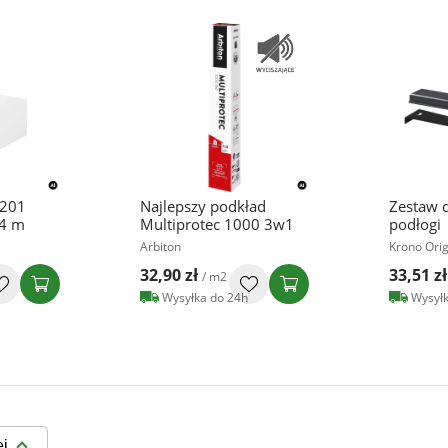
 201
Najlepszy podkład
Zestaw 
,4 m
Multiprotec 1000 3w1
podłogi
Arbiton
Krono Orig
32,90 zł
33,51 zł
/ m2
Wysyłka do 24h
Wysyłk
ej