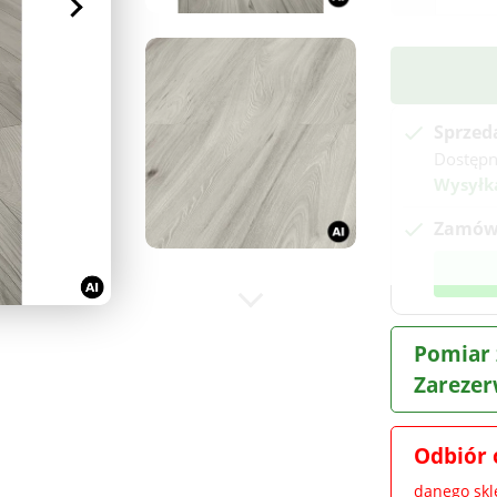
Sprzed
Dostępn
Wysyłk
Zamów 
Pomiar 
Zarezer
Odbiór 
danego sk