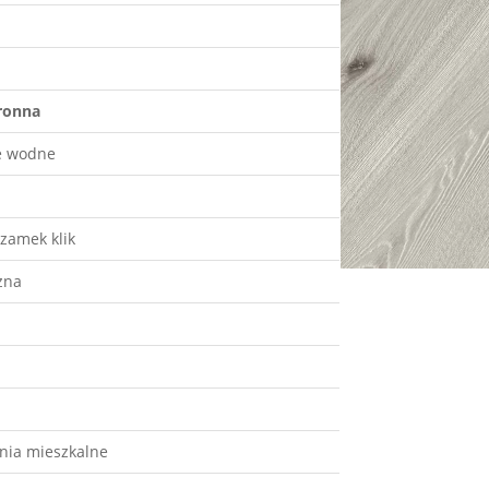
tronna
e wodne
zamek klik
zna
nia mieszkalne