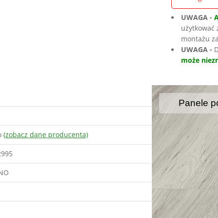
UWAGA -
użytkować 
montażu za
UWAGA -
D
może niezn
Panele p
o
(zobacz dane producenta)
2995
ONO