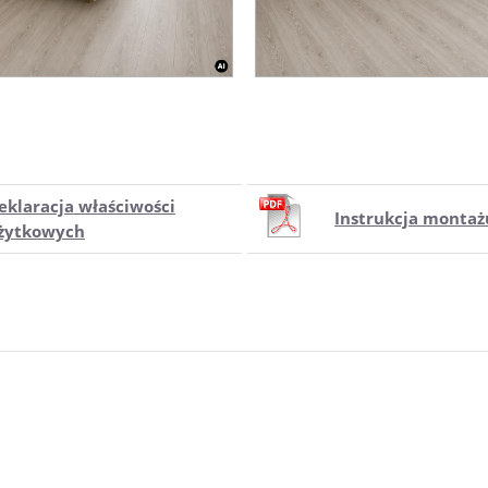
eklaracja właściwości
Instrukcja montaż
żytkowych