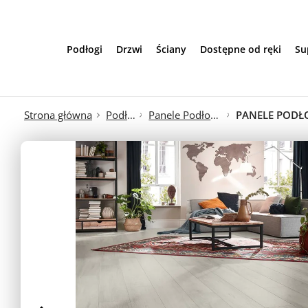
Przejdź do treści
Podłogi
Drzwi
Ściany
Dostępne od ręki
Su
Strona główna
Podłogi
Panele Podłogowe