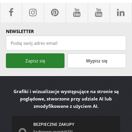
facebook sklepyBELPOL
instagram belpol.dor
pinterest
youtube sk
youtub
l
NEWSLETTER
Podaj swój adres email
Zapisz się
Wypisz się
Grafiki i wizualizacje występujące na stronie są
poglądowe, stworzone przy udziale AI lub
zmodyfikowane z użyciem AI.
BEZPIECZNE ZAKUPY
Szyfrowany protokół SSL