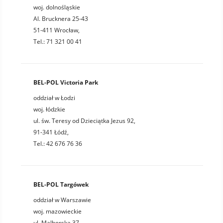
woj. dolnośląskie
Al. Brucknera 25-43
51-411 Wrocław,
Tel.: 71 321 00 41
BEL-POL Victoria Park
oddział w Łodzi
woj. łódzkie
ul. św. Teresy od Dzieciątka Jezus 92,
91-341 Łódź,
Tel.: 42 676 76 36
BEL-POL Targówek
oddział w Warszawie
woj. mazowieckie
ul. Malborska 37