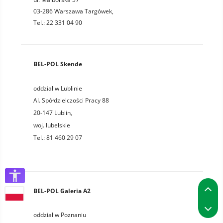
03-286 Warszawa Targówek,
Tel.: 22 331 04 90
BEL-POL Skende
oddział w Lublinie
Al. Spółdzielczości Pracy 88
20-147
Lublin
,
woj.
lubelskie
Tel.:
81 460 29 07
P
BEL-POL Galeria A2
P
oddział w Poznaniu