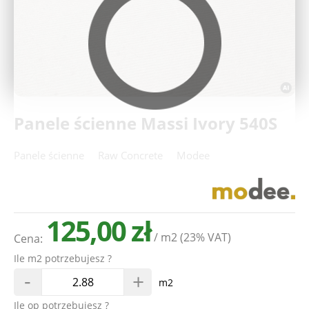
Deweloperzy
Aktualności
Panele ścienne Massi Ivory 540S
Panele ścienne
Raw Concrete
Modee
125,00 zł
/ m2
(23% VAT)
Cena:
Ile m2 potrzebujesz ?
-
+
m2
Ile op potrzebujesz ?