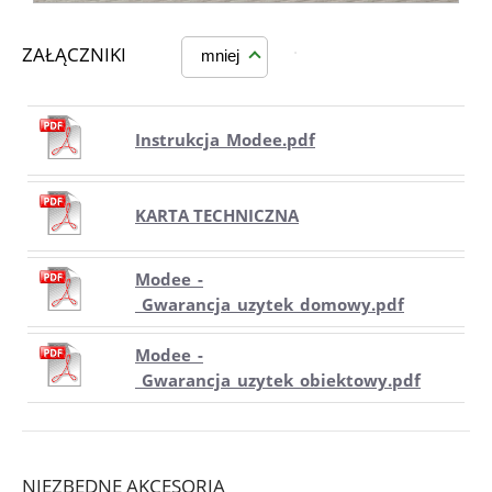
ZAŁĄCZNIKI
mniej
Instrukcja_Modee.pdf
KARTA TECHNICZNA
Modee_-
_Gwarancja_uzytek_domowy.pdf
Modee_-
_Gwarancja_uzytek_obiektowy.pdf
NIEZBĘDNE AKCESORIA