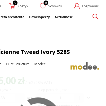
u
Koszyk
Schowek
Logowanie
trefa architekta
Deweloperzy
Aktualności
Szukaj
ścienne Tweed Ivory 528S
e
Pure Structure
Modee
5,00 zł
/ m2
(23% VAT)
ujesz ?
Ile op potrzebujesz ?
-
+
+
m2
op
Dostępny, na stanie:
42 op