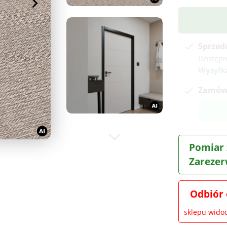
Sprzed
Dostępn
Wysyłk
Zamów 
Pomiar 
Zarezer
Odbiór 
sklepu wid