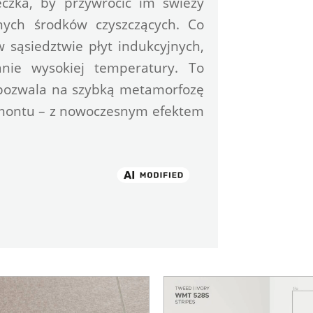
eczka, by przywrócić im świeży 
nych środków czyszczących. Co 
ąsiedztwie płyt indukcyjnych, 
nie wysokiej temperatury. To 
 pozwala na szybką metamorfozę 
emontu – z nowoczesnym efektem 