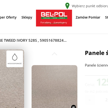
Wybierz punkt odbior
per Oferty
Sklepy
Zamów Pomiar
S
PANELE ŚCIENNE TWEED IVORY 528S , 5905167882474
Panele 
Panele ścienn
12
Cena:
Ile m2 potrzeb
-