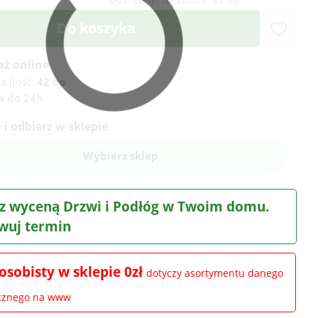
Do koszyka
aż online
a ilość:
42 op
a do 24h
i odbierz w sklepie
Wybierz sklep
z wyceną Drzwi i Podłóg w Twoim domu.
wuj termin
osobisty w sklepie 0zł
dotyczy asortymentu danego
ocznego na www