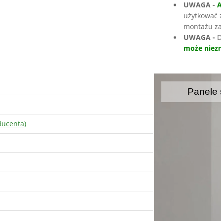
UWAGA -
użytkować 
montażu za
UWAGA -
D
może niezn
Panele 
ducenta)