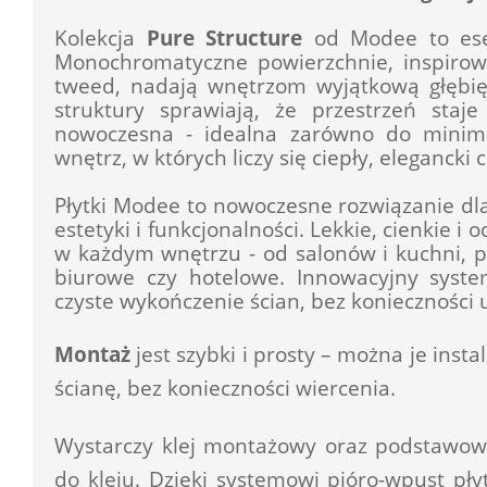
Kolekcja 
Pure Structure
 od Modee to esen
Monochromatyczne powierzchnie, inspirowa
tweed, nadają wnętrzom wyjątkową głębięi
struktury sprawiają, że przestrzeń staje
nowoczesna - idealna zarówno do minimali
wnętrz, w których liczy się ciepły, elegancki 
Płytki Modee to nowoczesne rozwiązanie dla
estetyki i funkcjonalności. Lekkie, cienkie i 
w każdym wnętrzu - od salonów i kuchni, prz
biurowe czy hotelowe. Innowacyjny syste
czyste wykończenie ścian, bez konieczności
Montaż
 jest szybki i prosty – można je inst
ścianę, bez konieczności wiercenia.
Wystarczy klej montażowy oraz podstawowe n
do kleju. Dzięki systemowi pióro-wpust płyt