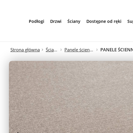
Przejdź do treści
Podłogi
Drzwi
Ściany
Dostępne od ręki
Su
Strona główna
Ściana
Panele ścienne