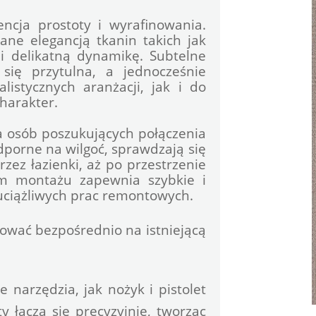
cja prostoty i wyrafinowania. 
ne elegancją tkanin takich jak 
 delikatną dynamikę. Subtelne 
 się przytulna, a jednocześnie 
stycznych aranżacji, jak i do 
charakter.
 osób poszukujących połączenia 
odporne na wilgoć, sprawdzają się 
ez łazienki, aż po przestrzenie 
m montażu zapewnia szybkie i 
 uciążliwych prac remontowych. 
alować bezpośrednio na istniejącą 
arzędzia, jak nożyk i pistolet 
y łączą się precyzyjnie, tworząc 