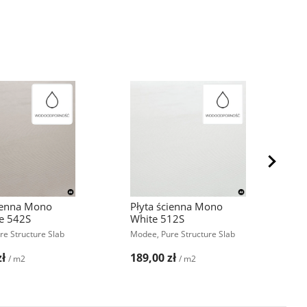
cienna Mono
Płyta ścienna Mono
P
e 542S
White 512S
I
e Structure Slab
Modee, Pure Structure Slab
M
zł
189,00 zł
1
/ m2
/ m2