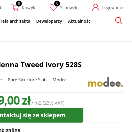
u
Koszyk
Schowek
Logowanie
trefa architekta
Deweloperzy
Aktualności
Szukaj
cienna Tweed Ivory 528S
e
Pure Structure Slab
Modee
9,00 zł
/ m2
(23% VAT)
ntaktuj się ze sklepem
aż online