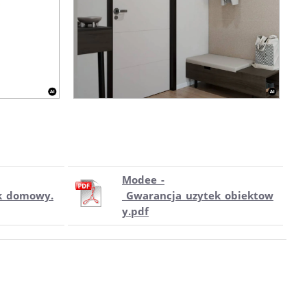
Modee_-
k_domowy.
_Gwarancja_uzytek_obiektow
y.pdf