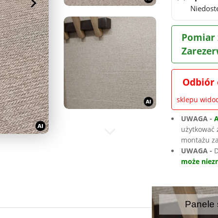
Niedost
Pomiar 
Zarezer
Odbiór 
sklepu wid
UWAGA -
użytkować 
montażu za
UWAGA -
D
może niezn
Panele 