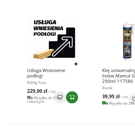
Usługa Wniesienie
Klej uniwersaln
podłogi
listew Mamut G
290ml 117586
Rohlig Suus
Bostik
229,00 zł
/ szt
39,95 zł
/ szt
Wysyłka do 5 dni
roboczych
Wysyłka do 24h