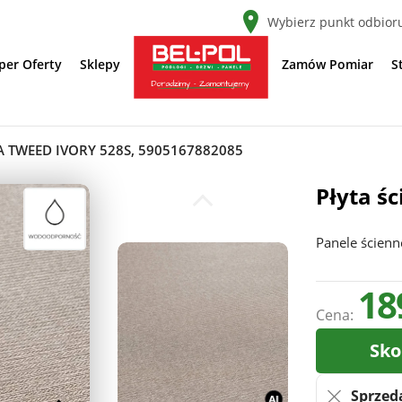
Wybierz punkt odbior
per Oferty
Sklepy
Zamów Pomiar
S
A TWEED IVORY 528S, 5905167882085
Płyta ś
Panele ścienn
18
Cena:
Sko
Sprzed