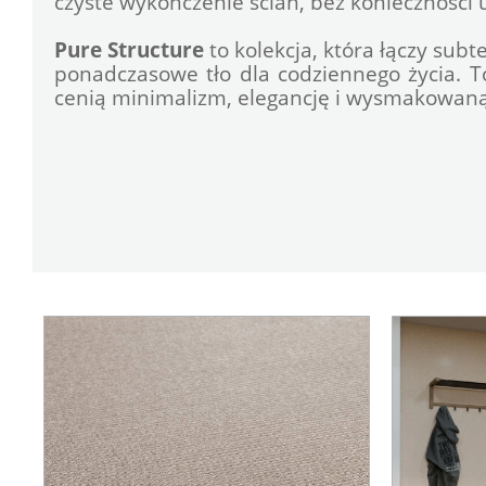
czyste wykończenie ścian, bez konieczności
Pure Structure
 to kolekcja, która łączy sub
ponadczasowe tło dla codziennego życia. To
cenią minimalizm, elegancję i wysmakowaną 