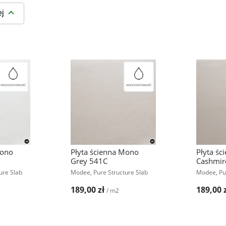
ej
Mono
Płyta ścienna Mono
Płyta ś
Grey 541C
Cashmir
ure Slab
Modee, Pure Structure Slab
Modee, Pur
189,00 zł
189,00 
/ m2