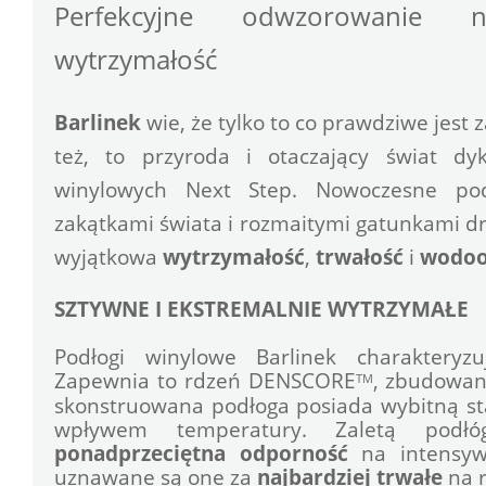
Perfekcyjne odwzorowanie n
wytrzymałość
Barlinek 
wie, że tylko to co prawdziwe jest 
też, to przyroda i otaczający świat dykt
winylowych Next Step. Nowoczesne pod
zakątkami świata i rozmaitymi gatunkami drz
wyjątkowa 
wytrzymałość
, 
trwałość
 i 
wodoo
SZTYWNE I EKSTREMALNIE WYTRZYMAŁE
Podłogi winylowe Barlinek charakteryz
Zapewnia to rdzeń DENSCORE
, zbudowany
TM
skonstruowana podłoga posiada wybitną stab
ponadprzeciętna
odporność
 na intensyw
uznawane są one za 
najbardziej
trwałe
 na 