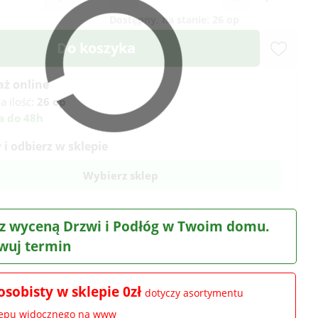
Dostępny, na stanie:
26 op
Do koszyka
aż online
a ilość:
26 op
a do 48h
i odbierz w sklepie
Wybierz sklep
z wyceną Drzwi i Podłóg w Twoim domu.
wuj termin
osobisty w sklepie 0zł
dotyczy asortymentu
lepu widocznego na www