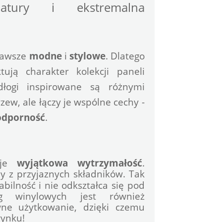
atury i ekstremalna 
zawsze 
modne
 i 
stylowe
. Dlatego 
ują charakter kolekcji paneli 
łogi inspirowane są różnymi 
ew, ale łączy je wspólne cechy - 
dporność
.
uje 
wyjątkowa
wytrzymałość
. 
 z przyjaznych składników. Tak 
ilność i nie odkształca się pod 
wpływem temperatury. Zaletą podłóg winylowych jest również 
ne użytkowanie, dzięki czemu 
rynku!