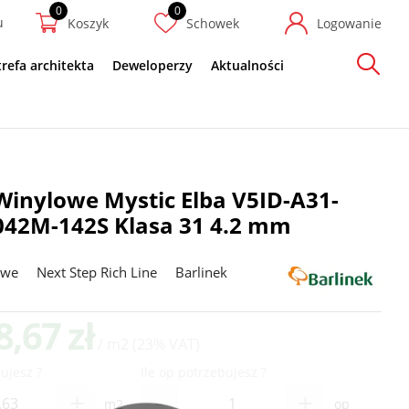
u
Koszyk
Schowek
Logowanie
trefa architekta
Deweloperzy
Aktualności
Szukaj
Winylowe Mystic Elba V5ID-A31-
42M-142S Klasa 31 4.2 mm
owe
Next Step Rich Line
Barlinek
8,67 zł
/ m2
(23% VAT)
ujesz ?
Ile op potrzebujesz ?
-
+
+
m2
op