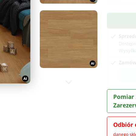
Sprzed
Dostępn
Wysyłk
Zamów 
Pomiar 
Zarezer
Odbiór 
danego sk