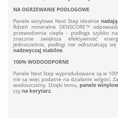
NA OGRZEWANIE PODŁOGOWE
Panele winylowe Next Step idealnie 
nadają
Rdzeń mineralne DENSCORE
 odpowiad
TM
przewodzenia ciepła - podłoga szybko nag
znacznie zwiększa efektywność energet
nadzwyczaj stabilne
.
100% WODOODPORNE
Panele Next Step wyprodukowane są w 100
nie są więc podatne na działanie wilgoci. Z
wodoszczelny. Dzięki temu, 
panele
winylo
czy 
na korytarz
.
