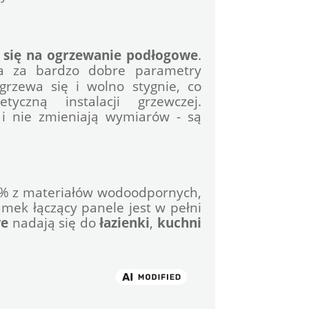
 się na ogrzewanie podłogowe
. 
a za bardzo dobre parametry 
rzewa się i wolno stygnie, co 
yczną instalacji grzewczej. 
Jednocześnie, podłogi nie odkształcają się i nie zmieniają wymiarów - są 
% z materiałów wodoodpornych, 
amek łączący panele jest w pełni 
we
 nadają się do 
łazienki
, 
kuchni