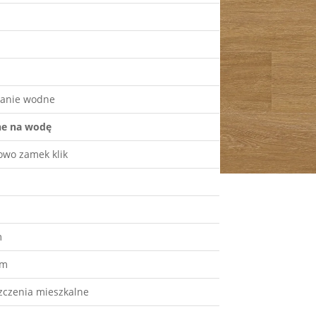
anie wodne
e na wodę
owo zamek klik
a
m
mm
zczenia mieszkalne