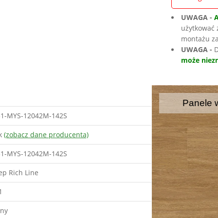
UWAGA -
użytkować 
montażu za
UWAGA -
D
może niezn
Panele 
31-MYS-12042M-142S
ek
(zobacz dane producenta)
31-MYS-12042M-142S
ep Rich Line
1
lny