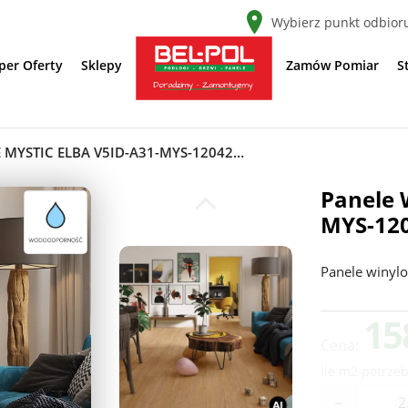
Wybierz punkt odbior
per Oferty
Sklepy
Zamów Pomiar
S
PANELE WINYLOWE MYSTIC ELBA V5ID-A31-MYS-12042M-142S KLASA 31 4.2 MM
Panele 
MYS-120
Panele winyl
15
Cena:
Ile m2 potrzeb
-