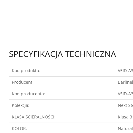
SPECYFIKACJA TECHNICZNA
Kod produktu:
V5ID-A
Producent:
Barlin
Kod producenta:
V5ID-A
Kolekcja:
Next St
KLASA ŚCIERALNOŚCI:
Klasa 3
KOLOR:
Natura