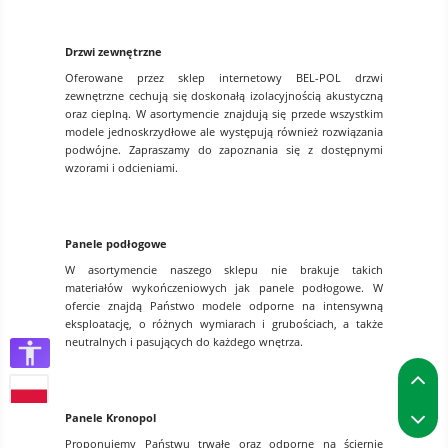
Drzwi zewnętrzne
Oferowane przez sklep internetowy BEL-POL drzwi
zewnętrzne cechują się doskonałą izolacyjnością akustyczną
oraz cieplną. W asortymencie znajdują się przede wszystkim
modele jednoskrzydłowe ale występują również rozwiązania
podwójne. Zapraszamy do zapoznania się z dostępnymi
wzorami i odcieniami.
Panele podłogowe
W asortymencie naszego sklepu nie brakuje takich
materiałów wykończeniowych jak panele podłogowe. W
ofercie znajdą Państwo modele odporne na intensywną
eksploatację, o różnych wymiarach i grubościach, a także
neutralnych i pasujących do każdego wnętrza.
P
P
Panele Kronopol
Proponujemy Państwu trwałe oraz odporne na ściernie