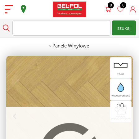
Przejdź do treści
Podłogi
szukaj
wpisz nazwę produktu
Szukaj
Drzwi
Panele Winylowe
Ściany
Dostępne od ręki
Super Oferty
Sklepy
Zamów Pomiar
Strefa architekta