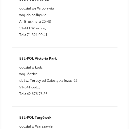
oddział we Wrocławiu
woj. dolnośląskie
Al. Brucknera 25-43
51-411 Wrocław,
Tel.: 71 321 00 41
BEL-POL Victoria Park
oddział w Łodzi
woj. łódzkie
ul. św. Teresy od Dzieciątka Jezus 92,
91-341 Łódź,
Tel.: 42 676 76 36
BEL-POL Targówek
oddział w Warszawie