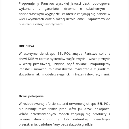
Proponujemy Państwu wysokiej jakości deski podłogowe,
wykonane z gatunków drewna o szlachetnym i
ponadczasowym wyglądzie. W ofercie znajdują się panele w
wielu wymiarach oraz o różnej liczbie lameli. Zapraszamy do
obejrzenia całego asortymentu.
DRE drzwi
W asortymencie sklepu BEL-POL znajdą Państwo solidne
drzwi DRE w formie systemów wejściowych i wewnętrznych
w wersji przesuwnej, uchylnej bądź szklanej. Proponujemy
Państwu zarówno minimalistyczne rozwiązania z gładkimi
skrzydłami jak i modele z eleganckimi frezami dekoracyjnymi.
Drzwi pokojowe
W rozbudowanej ofercie stolarki otworowej sklepu BEL-POL
nie brakuje także takich produktów jak drzwi pokojowe.
Wśród przedstawionych modeli znajdują się produkty z
okleiną drewnopodobną lub naturalną, posiadające
przeszklenia, ozdobne frezy bądź skrzydła gładkie.