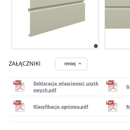
ZAŁĄCZNIKI
mniej
Deklaracja_wlasciwosci_uzytk
G
owych.pdf
Klasyfikacja_ogniowa.pdf
R