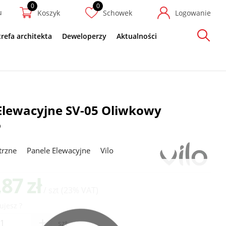
u
Koszyk
Schowek
Logowanie
trefa architekta
Deweloperzy
Aktualności
Szukaj
Elewacyjne SV-05 Oliwkowy
6
trzne
Panele Elewacyjne
Vilo
,87 zł
/ szt
(23% VAT)
ujesz ?
+
szt