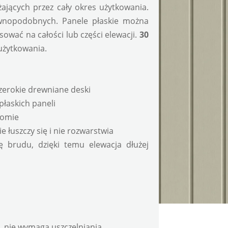
żających przez cały okres użytkowania. 
wnopodobnych. Panele płaskie można 
ować na całości lub części elewacji. 
30 
użytkowania. 
 szerokie drewniane deski
łaskich paneli
iomie
e łuszczy się i nie rozwarstwia
 brudu, dzięki temu elewacja dłużej 
e, nie wymaga uszczelniania