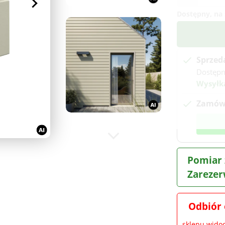
Dostępny, na 
Sprzed
Dostępn
Wysyłk
Zamów 
Pomiar 
Zarezer
Odbiór 
sklepu wid