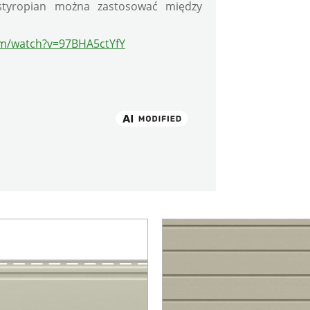
tyropian można zastosować między 
om/watch?v=97BHA5ctYfY