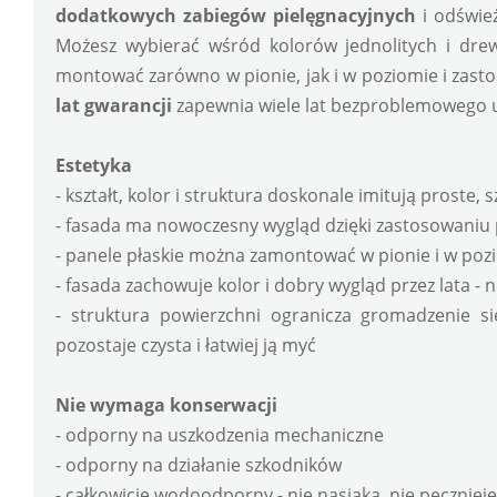
dodatkowych zabiegów pielęgnacyjnych
 i odświe
Możesz wybierać wśród kolorów jednolitych i dre
montować zarówno w pionie, jak i w poziomie i zastos
lat gwarancji
 zapewnia wiele lat bezproblemowego 
Estetyka
- kształt, kolor i struktura doskonale imitują proste,
- fasada ma nowoczesny wygląd dzięki zastosowaniu p
- panele płaskie można zamontować w pionie i w poz
- fasada zachowuje kolor i dobry wygląd przez lata - ni
- struktura powierzchni ogranicza gromadzenie się
pozostaje czysta i łatwiej ją myć
Nie wymaga konserwacji
- odporny na uszkodzenia mechaniczne
- odporny na działanie szkodników
- całkowicie wodoodporny - nie nasiąka, nie pęczniej