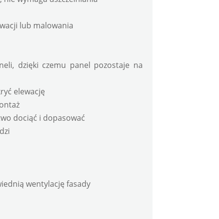
rwacji lub malowania
li, dzięki czemu panel pozostaje na 
kryć elewację
ontaż
łatwo dociąć i dopasować
dzi
ednią wentylację fasady