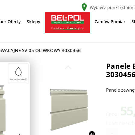
Wybierz punkt odbior
per Oferty
Sklepy
Zamów Pomiar
S
EWACYJNE SV-05 OLIWKOWY 3030456
Panele 
303045
Panele zewnę
55
Cena:
Ile szt potrzeb
-