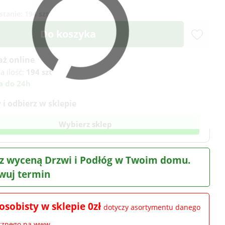
stanie:
194 szt
Do koszyka
aż online
a ilość:
194 szt
a do 24h
i odbierz w sklepie
Wybierz sklep
z wyceną Drzwi i Podłóg w Twoim domu.
wuj termin
osobisty w sklepie 0zł
dotyczy asortymentu danego
ocznego na www