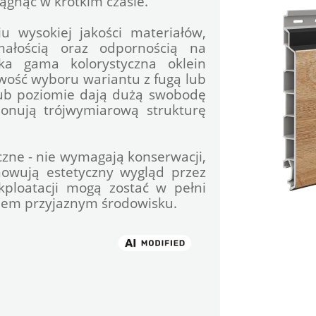
ągnąć w krótkim czasie.
 wysokiej jakości materiałów, 
ałością oraz odpornością na 
ka gama kolorystyczna oklein 
ość wyboru wariantu z fugą lub 
lub poziomie dają dużą swobodę 
onują trójwymiarową strukturę 
yczne - nie wymagają konserwacji, 
howują estetyczny wygląd przez 
kploatacji mogą zostać w pełni 
niem przyjaznym środowisku.
