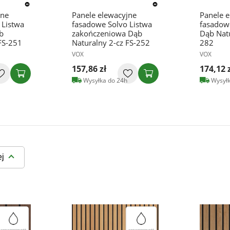
jne
Panele elewacyjne
Panele 
 Listwa
fasadowe Solvo Listwa
fasadow
b
zakończeniowa Dąb
Dąb Natu
FS-251
Naturalny 2-cz FS-252
282
VOX
VOX
157,86 zł
174,12 
Wysyłka do 24h
Wysyłk
ej