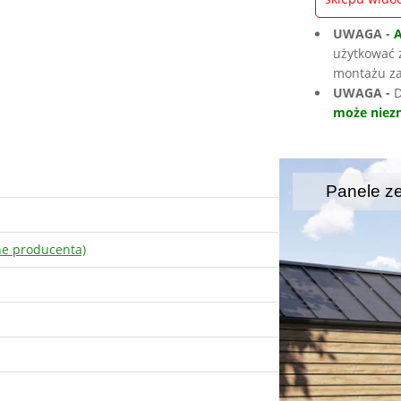
UWAGA -
użytkować 
montażu za
UWAGA -
D
może niezn
Panele z
ne producenta)