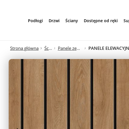
Przejdź do treści
Podłogi
Drzwi
Ściany
Dostępne od ręki
Su
Strona główna
Ściana
Panele zewnętrzne