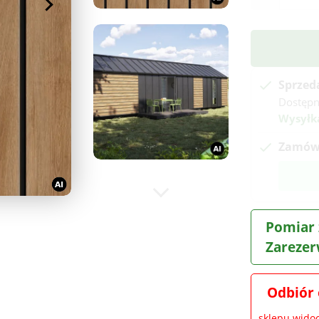
Sprzed
Dostępn
Wysyłk
Zamów 
Pomiar 
Zarezer
Odbiór 
sklepu wid