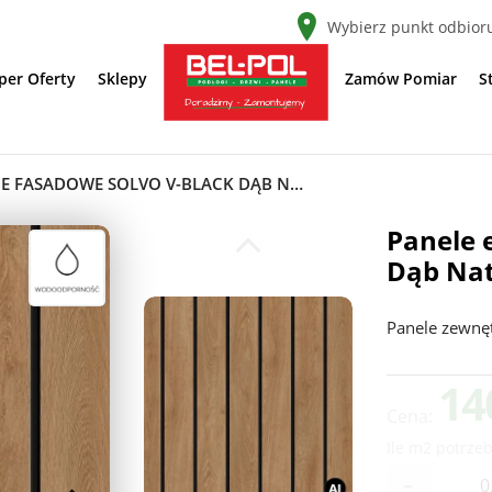
Wybierz punkt odbior
per Oferty
Sklepy
Zamów Pomiar
S
PANELE ELEWACYJNE FASADOWE SOLVO V-BLACK DĄB NATURALNY 3030859 SO-01
Panele 
Dąb Nat
Panele zewnę
14
Cena:
Ile m2 potrzeb
-