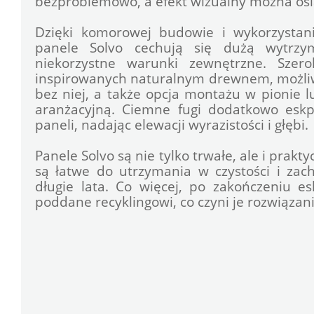
bezproblemowo, a efekt wizualny można osi
Dzięki komorowej budowie i wykorzystaniu
panele Solvo cechują się dużą wytrzym
niekorzystne warunki zewnętrzne. Szero
inspirowanych naturalnym drewnem, możliw
bez niej, a także opcja montażu w pionie 
aranżacyjną. Ciemne fugi dodatkowo eskp
paneli, nadając elewacji wyrazistości i głębi. 
Panele Solvo są nie tylko trwałe, ale i prakt
są łatwe do utrzymania w czystości i zac
długie lata. Co więcej, po zakończeniu es
poddane recyklingowi, co czyni je rozwiąza