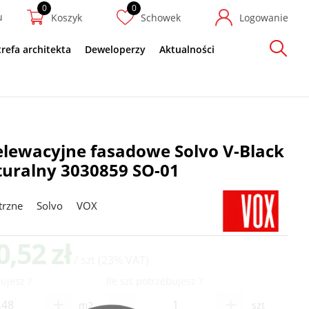
u
Koszyk
Schowek
Logowanie
trefa architekta
Deweloperzy
Aktualności
Szukaj
elewacyjne fasadowe Solvo V-Black
uralny 3030859 SO-01
trzne
Solvo
VOX
0,52 zł
/ szt
(23% VAT)
ujesz ?
Ile szt potrzebujesz ?
-
+
+
m2
szt