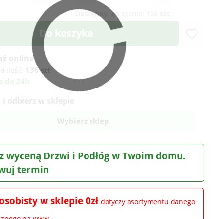
Dostępny, na stanie:
136 szt
Do koszyka
aż online
a ilość:
136 szt
a do 24h
i odbierz w sklepie
Wybierz sklep
z wyceną Drzwi i Podłóg w Twoim domu.
wuj termin
osobisty w sklepie 0zł
dotyczy asortymentu danego
ocznego na www