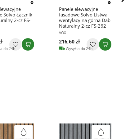
elewacyjne
Panele elewacyjne
P
e Solvo Łącznik
fasadowe Solvo Listwa
f
ralny 2-cz FS-
wentylacyjna górna Dąb
n
Naturalny 2-cz FS-262
D
2
VOX
V
zł
216,60 zł
2
a do 24h
Wysyłka do 24h