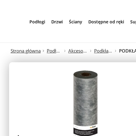
Przejdź do treści
Podłogi
Drzwi
Ściany
Dostępne od ręki
Su
Strona główna
Podłogi
Akcesoria
Podkłady