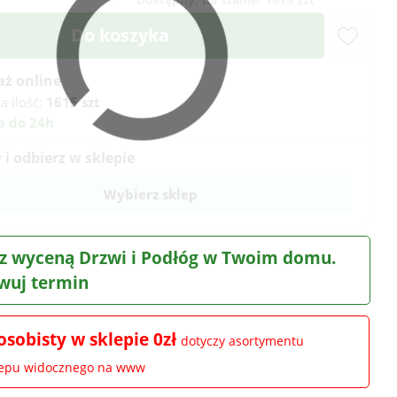
Do koszyka
aż online
a ilość:
1615 szt
a do 24h
i odbierz w sklepie
Wybierz sklep
z wyceną Drzwi i Podłóg w Twoim domu.
wuj termin
osobisty w sklepie 0zł
dotyczy asortymentu
lepu widocznego na www