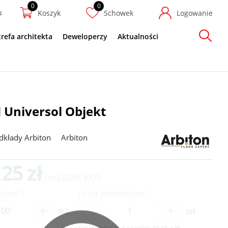
u
Koszyk
Schowek
Logowanie
trefa architekta
Deweloperzy
Aktualności
Szukaj
 Universol Objekt
dkłady Arbiton
Arbiton
,25 zł
/ m2
(23% VAT)
ujesz ?
Ile szt potrzebujesz ?
-
+
+
m2
szt
Dostępny, na stanie:
1615 szt