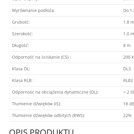
Wyrównanie podłoża:
Do 1
Grubość:
1.8 
Szerokość:
1.0 
Długość:
8 m
Odporność na ściskanie (CS) :
200 
Klasa DL:
DL3
Klasa RLB:
RLB2
Odporność na obciążenia dynamiczne (DL):
> 2 5
Tłumienie dźwięków (IS):
18 d
Tłumienie dźwięków odbitych (RWS):
22%
OPIS PRODUKTU