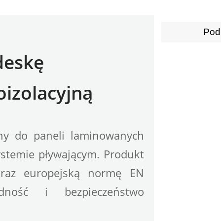
Pod
eskę 
oizolacyjną
ny do paneli laminowanych 
stemie pływającym. Produkt 
oraz europejską normę EN 
ność i bezpieczeństwo 