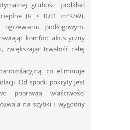
ptymalnej grubości podkład 
ieplne (R < 0,01 m²K/W), 
y ogrzewaniu podłogowym. 
rawiając komfort akustyczny 
 zwiększając trwałość całej 
aroizolacyjną, co eliminuje 
acji. Od spodu pokryty jest 
owo poprawia właściwości 
pozwala na szybki i wygodny 