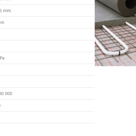
.5 mm
mm
m
kPa
00 000
B