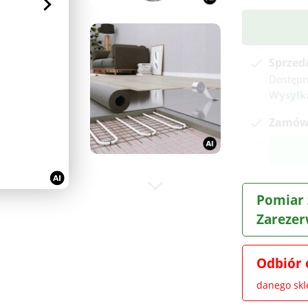
Sprzed
Dostępn
Wysyłk
Zamów 
Pomiar 
Zarezer
Odbiór 
danego sk