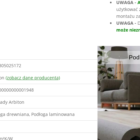
UWAGA -
użytkować 
montażu za
UWAGA -
D
może niezn
Pod
805025172
ton
(zobacz dane producenta)
00000000001948
ady Arbiton
oga drewniana, Podłoga laminowana
 m²K/W