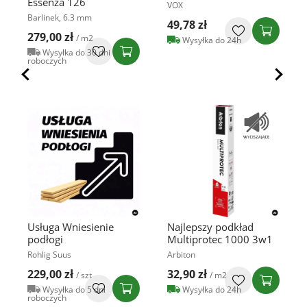
Essenza 126
VOX
Barlinek, 6.3 mm
49,78 zł
279,00 zł
/ m2
Wysyłka do 24h
Wysyłka do 30 dni
roboczych
Usługa Wniesienie
Najlepszy podkład
podłogi
Multiprotec 1000 3w1
Rohlig Suus
Arbiton
229,00 zł
32,90 zł
/ szt
/ m2
Wysyłka do 5 dni
Wysyłka do 24h
roboczych