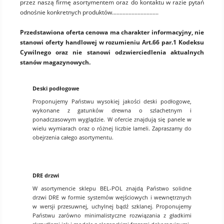
przez naszą firmę asortymentem oraz do kontaktu w razie pytań
odnośnie konkretnych produktów...............................
Przedstawiona oferta cenowa ma charakter informacyjny, nie
stanowi oferty handlowej w rozumieniu Art.66 par.1 Kodeksu
Cywilnego oraz nie stanowi odzwierciedlenia aktualnych
stanów magazynowych.
Deski podłogowe
Proponujemy Państwu wysokiej jakości deski podłogowe,
wykonane z gatunków drewna o szlachetnym i
ponadczasowym wyglądzie. W ofercie znajdują się panele w
wielu wymiarach oraz o różnej liczbie lameli. Zapraszamy do
obejrzenia całego asortymentu.
DRE drzwi
W asortymencie sklepu BEL-POL znajdą Państwo solidne
drzwi DRE w formie systemów wejściowych i wewnętrznych
w wersji przesuwnej, uchylnej bądź szklanej. Proponujemy
Państwu zarówno minimalistyczne rozwiązania z gładkimi