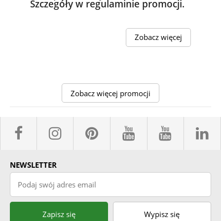
Szczegóły w regulaminie promocji.
Zobacz więcej
Zobacz więcej promocji
facebook sklepyBELPOL
instagram belpol.dor
pinterest
youtube sk
youtub
l
NEWSLETTER
Podaj swój adres email
Zapisz się
Wypisz się