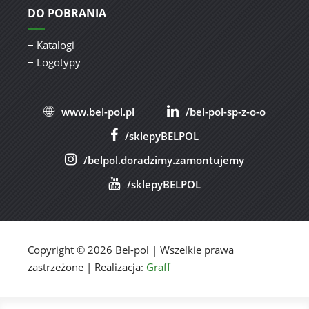
DO POBRANIA
Katalogi
Logotypy
www.bel-pol.pl
/bel-pol-sp-z-o-o
/sklepyBELPOL
/belpol.doradzimy.zamontujemy
/sklepyBELPOL
Copyright © 2026 Bel-pol | Wszelkie prawa
zastrzeżone | Realizacja:
Graff