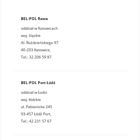
BEL-POL Rawa
oddział w Katowicach
woj. śląskie
Al. Roździeńskiego 97
40-203 Katowice,
Tel.: 32 206 59 87
BEL-POL Port Łódź
oddział w Łodzi
woj. łódzkie
ul. Pabianicka 245
93-457 Łódź Port,
Tel.: 42 231 57 67