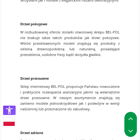
skrzydłami jak i modele z eleganckimi frezami dekoracyjnymi.
Drzwi pokojowe
W rozbudowanej ofercie stolarki otworowej sklepu BEL-POL
nie brakuje także takich produktów jak drzwi pokojowe.
Wśród przedstawionych modeli znajdują się produkty z
okleiną drewnopodobną lub naturalną, posiadające
przeszklenia, ozdobne frezy bądź skrzydła gładkie.
Drzwi przesuwne
Sklep internetowy BEL-POL proponuje Państwu nowoczesne
i praktyczne rozwiązania aranżacyjne jakimi są wewnętrzne
drzwi przesuwne. W naszym asortymencie znajdują się
zarówno modele jednoskrzydłowe jak i podwójne w wersji
naściennej lub przeznaczone do zabudowy.
P
P
Drzwi szklane