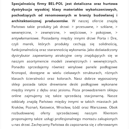
Specjalnością firmy BEL-POL jest detaliczna oraz hurtowa
dystrybucja wysokiej klasy materiałów wykończeniowych,
pochodzących od renomowanych w branży budowlanej i
architektonicznej producentów
. W naszej ofercie znajdą
Państwo takie produkty jak drzwi: > przesuwne, > szklane, >
wewnętrzne, > zewnętrzne, > wejściowe, > pokojowe, >
antywłamaniowe. Posiadamy między innymi drzwi Porta i Dre,
czyli marek, których produkty cechują się solidnością,
funkcjonalnością oraz starannością wykonania. Jako doświadczony
dystrybutor zapewniamy atrakcyjne ceny znajdujących się w
naszym asortymencie modeli zewnętrznych i wewnętrznych.
Ponadto sprzedajemy również winylowe panele podłogowe
Kronopol, dostępne w wielu ciekawych strukturach, różnych
klasach ścieralności oraz kolorach. Nasz dobrze wyposażony
sklep posiada także drewniane deski podłogowe wykonane
między innymi z dębu oraz jesionu. Poza prowadzeniem sklepu
online zajmujemy się także sprzedażą stacjonarną. Nasze
oddziały znajdą Państwo między innymi w takich miastach jak
Kraków, Poznań, Katowice, Wrocław, Łódź oraz Warszawa. Obok
rozbudowanej oferty sprzedażowej naszym Klientom
proponujemy także usługi profesjonalnego montażu zakupionych
u nas drzwi. Zachęcamy Państwa do zapoznania się z oferowanym