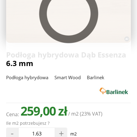
Deweloperzy
Aktualności
Podłoga hybrydowa Dąb Essenza
6.3 mm
Podłoga hybrydowa
Smart Wood
Barlinek
259,00 zł
/ m2
(23% VAT)
Cena:
Ile m2 potrzebujesz ?
-
+
m2