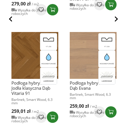
279,00 zł
/ m2
Wysyłka do 30 dni
roboczych
Wysyłka do 30 dni
roboczych
Podłoga hybrydowa
Podłoga hybrydowa
Jodła klasyczna Dąb
Dąb Evana
Vitaria 91
Barlinek, Smart Wood, 6.3
mm
Barlinek, Smart Wood, 6.3
mm
259,00 zł
/ m2
259,01 zł
/ m2
Wysyłka do 30 dni
roboczych
Wysyłka do 30 dni
roboczych