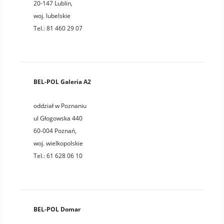
20-147
Lublin
,
woj.
lubelskie
Tel.:
81 460 29 07
BEL-POL Galeria A2
oddział w Poznaniu
ul Głogowska 440
60-004
Poznań
,
woj.
wielkopolskie
Tel.:
61 628 06 10
BEL-POL Domar