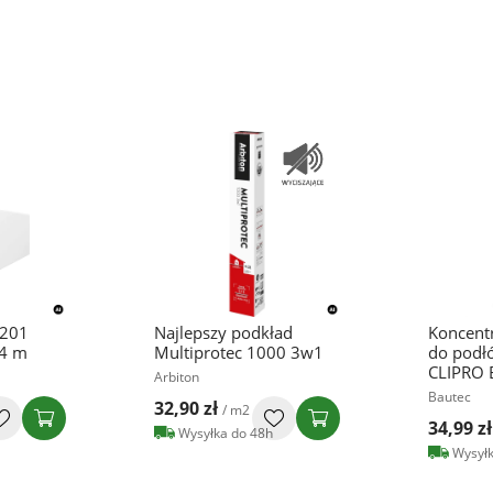
 201
Najlepszy podkład
Koncentr
,4 m
Multiprotec 1000 3w1
do podłó
CLIPRO 
Arbiton
Bautec
32,90 zł
/ m2
34,99 zł
Wysyłka do 48h
Wysyłk