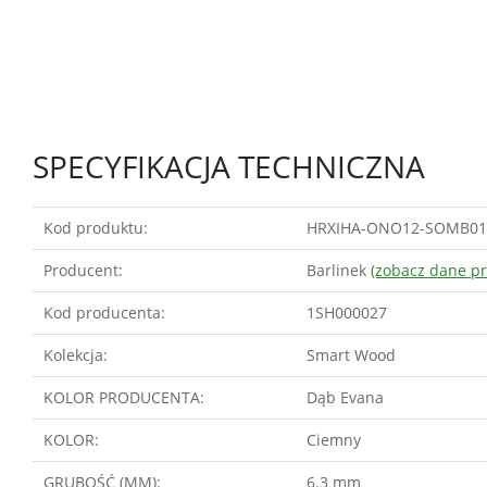
SPECYFIKACJA TECHNICZNA
Kod produktu:
HRXIHA-ONO12-SOMB01
Producent:
Barlinek
(zobacz dane p
Kod producenta:
1SH000027
Kolekcja:
Smart Wood
KOLOR PRODUCENTA:
Dąb Evana
KOLOR:
Ciemny
GRUBOŚĆ (MM):
6.3 mm