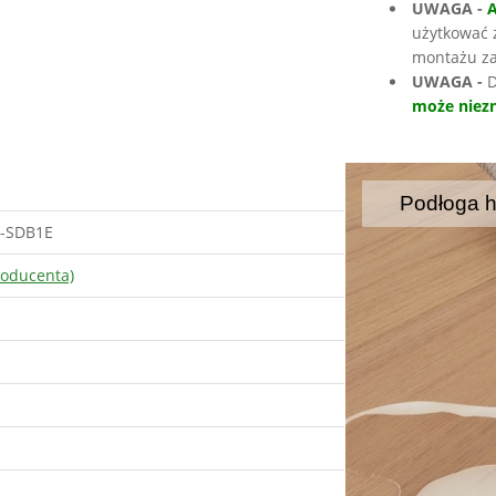
UWAGA -
użytkować 
montażu za
UWAGA -
D
może niezn
Podłoga 
-SDB1E
roducenta)