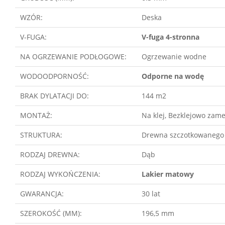
WZÓR:
Deska
V-FUGA:
V-fuga 4-stronna
NA OGRZEWANIE PODŁOGOWE:
Ogrzewanie wodne
WODOODPORNOŚĆ:
Odporne na wodę
BRAK DYLATACJI DO:
144 m2
MONTAŻ:
Na klej, Bezklejowo zame
STRUKTURA:
Drewna szczotkowanego
RODZAJ DREWNA:
Dąb
RODZAJ WYKOŃCZENIA:
Lakier matowy
GWARANCJA:
30 lat
SZEROKOŚĆ (MM):
196,5 mm