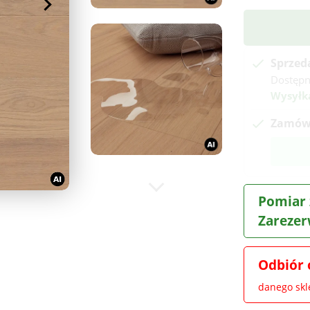
Sprzed
Dostęp
Wysyłka
Zamów 
Pomiar 
Zarezer
Odbiór 
danego sk