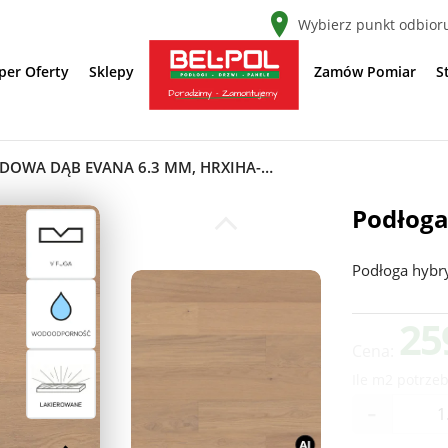
Wybierz punkt odbior
per Oferty
Sklepy
Zamów Pomiar
S
PODŁOGA HYBRYDOWA DĄB EVANA 6.3 MM, HRXIHA-ONO12-SOMB01-SDB1E
Podłog
Podłoga hyb
25
Cena:
Ile m2 potrzeb
-