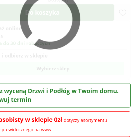
Do koszyka
aż online
na
 do 30 dni roboczych
i odbierz w sklepie
Wybierz sklep
z wyceną Drzwi i Podłóg w Twoim domu.
wuj termin
osobisty w sklepie 0zł
dotyczy asortymentu
lepu widocznego na www