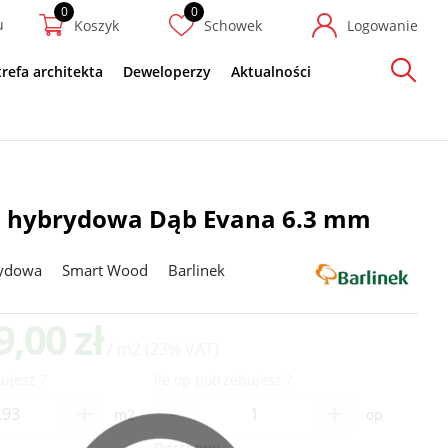
u
Koszyk
Schowek
Logowanie
trefa architekta
Deweloperzy
Aktualności
Szukaj
a hybrydowa Dąb Evana 6.3 mm
rydowa
Smart Wood
Barlinek
9,00 zł
/ m2
(23% VAT)
ujesz ?
Ile op potrzebujesz ?
-
+
+
m2
op
Dostępny