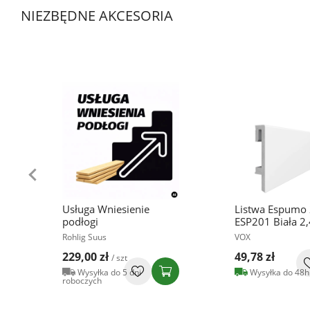
NIEZBĘDNE AKCESORIA
Usługa Wniesienie
Listwa Espumo
podłogi
ESP201 Biała 2
Rohlig Suus
VOX
229,00 zł
49,78 zł
/ szt
Wysyłka do 5 dni
Wysyłka do 48h
roboczych