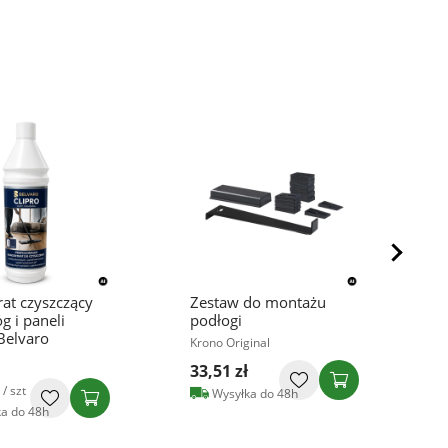
at czyszczący
Zestaw do montażu
Z
g i paneli
podłogi
w
Belvaro
p
Krono Original
Q
33,51 zł
2
/ szt
Wysyłka do 48h
a do 48h