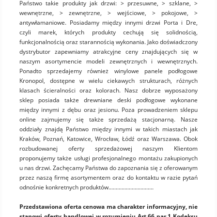
Państwo takie produkty jak drzwi: > przesuwne, > szklane, >
wewnętrzne, > zewnętrzne, > wejściowe, > pokojowe, >
antywłamaniowe. Posiadamy między innymi drzwi Porta i Dre,
czyli marek, których produkty cechują się solidnością,
funkcjonalnością oraz starannością wykonania. Jako doświadczony
dystrybutor zapewniamy atrakcyjne ceny znajdujących się w
naszym asortymencie modeli zewnętrznych i wewnętrznych.
Ponadto sprzedajemy również winylowe panele podłogowe
Kronopol, dostępne w wielu ciekawych strukturach, różnych
klasach ścieralności oraz kolorach. Nasz dobrze wyposażony
sklep posiada także drewniane deski podłogowe wykonane
między innymi z dębu oraz jesionu. Poza prowadzeniem sklepu
online zajmujemy się także sprzedażą stacjonarną. Nasze
oddziały znajdą Państwo między innymi w takich miastach jak
Kraków, Poznań, Katowice, Wrocław, Łódź oraz Warszawa. Obok
rozbudowanej oferty sprzedażowej naszym Klientom
proponujemy także usługi profesjonalnego montażu zakupionych
u nas drzwi. Zachęcamy Państwa do zapoznania się z oferowanym
przez naszą firmę asortymentem oraz do kontaktu w razie pytań
odnośnie konkretnych produktów...............................
Przedstawiona oferta cenowa ma charakter informacyjny, nie
stanowi oferty handlowej w rozumieniu Art.66 par.1 Kodeksu