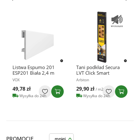
Listwa Espumo 201
Tani podkład Secura
ESP201 Biała 2,4 m
LVT Click Smart
VOX
Arbiton
49,78 zł
29,90 zł
/ m2
Wysyłka do 24h
Wysyłka do 24h
PROMOCJE
mniej