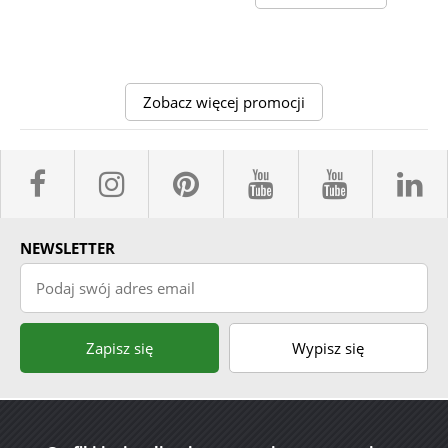
Zobacz więcej promocji
facebook sklepyBELPOL
instagram belpol.dor
pinterest
youtube sk
youtub
l
NEWSLETTER
Podaj swój adres email
Zapisz się
Wypisz się