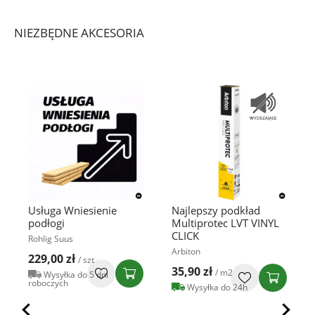
NIEZBĘDNE AKCESORIA
Usługa Wniesienie
Najlepszy podkład
podłogi
Multiprotec LVT VINYL
CLICK
Rohlig Suus
Arbiton
229,00 zł
/ szt
35,90 zł
/ m2
Wysyłka do 5 dni
roboczych
Wysyłka do 24h