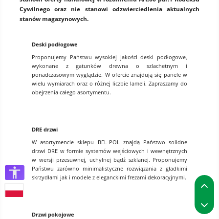
Cywilnego oraz nie stanowi odzwierciedlenia aktualnych
stanów magazynowych.
Deski podłogowe
Proponujemy Państwu wysokiej jakości deski podłogowe,
wykonane z gatunków drewna o szlachetnym i
ponadczasowym wyglądzie. W ofercie znajdują się panele w
wielu wymiarach oraz o różnej liczbie lameli. Zapraszamy do
obejrzenia całego asortymentu.
DRE drzwi
W asortymencie sklepu BEL-POL znajdą Państwo solidne
drzwi DRE w formie systemów wejściowych i wewnętrznych
w wersji przesuwnej, uchylnej bądź szklanej. Proponujemy
Państwu zarówno minimalistyczne rozwiązania z gładkimi
skrzydłami jak i modele z eleganckimi frezami dekoracyjnymi.
P
P
Drzwi pokojowe