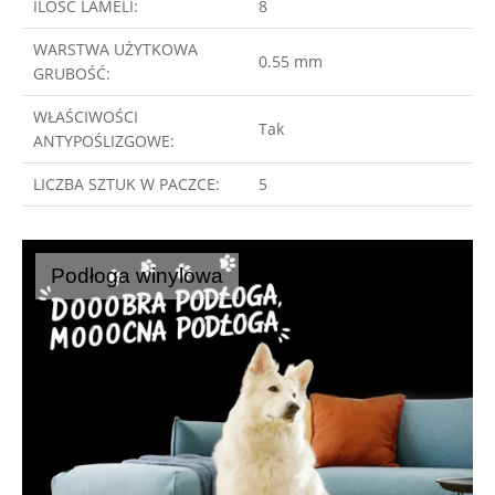
ILOŚĆ LAMELI:
8
WARSTWA UŻYTKOWA
0.55 mm
GRUBOŚĆ:
WŁAŚCIWOŚCI
Tak
ANTYPOŚLIZGOWE:
LICZBA SZTUK W PACZCE:
5
Podłoga winylowa