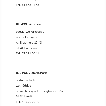
Tel.: 61 653 21 53
BEL-POL Wrocław
oddział we Wrocławiu
woj. dolnośląskie
Al. Brucknera 25-43
51-411 Wrocław,
Tel.: 71 321 00 41
BEL-POL Victoria Park
oddział w Łodzi
woj. łódzkie
ul. św. Teresy od Dzieciątka Jezus 92,
91-341 Łódź,
Tel.: 42 676 76 36