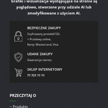
Grafiki i wizualizacje występujące na stronie są
poglądowe, stworzone przy udziale AI lub
zmodyfikowane z użyciem AI.
BEZPIECZNE ZAKUPY
Szyfrowany protokół SSL
+ Przelewy online,
Karty: Mastercard, Visa
UDANE ZAKUPY
Gwarancja zwrotu
SKLEP INTERNETOWY
71 721 11 11
PRZECZYTAJ O
Produkty