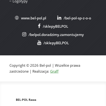
Logotypy
www.bel-pol.pl
/bel-pol-sp-z-o-o
/sklepyBELPOL
/belpol.doradzimy.zamontujemy
/sklepyBELPOL
Copyright © 2026 Bel-pol | Wszelkie prawa
zastrzeżone | Realizacja:
Graff
BEL-POL Rawa