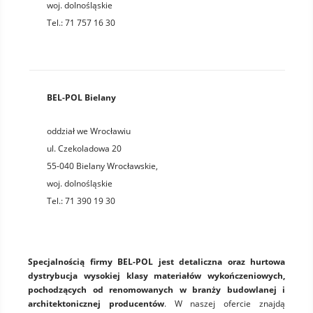
woj.
dolnośląskie
Tel.:
71 757 16 30
BEL-POL Bielany
oddział we Wrocławiu
ul. Czekoladowa 20
55-040
Bielany Wrocławskie
,
woj.
dolnośląskie
Tel.:
71 390 19 30
Specjalnością firmy BEL-POL jest detaliczna oraz hurtowa
dystrybucja wysokiej klasy materiałów wykończeniowych,
pochodzących od renomowanych w branży budowlanej i
architektonicznej producentów
. W naszej ofercie znajdą