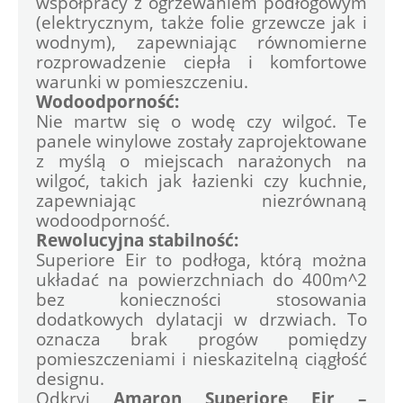
współpracy z ogrzewaniem podłogowym 
(elektrycznym, także folie grzewcze jak i 
wodnym), zapewniając równomierne 
rozprowadzenie ciepła i komfortowe 
warunki w pomieszczeniu.
Wodoodporność:
Nie martw się o wodę czy wilgoć. Te 
panele winylowe zostały zaprojektowane 
z myślą o miejscach narażonych na 
wilgoć, takich jak łazienki czy kuchnie, 
zapewniając niezrównaną 
wodoodporność.
Rewolucyjna stabilność:
Superiore Eir to podłoga, którą można 
układać na powierzchniach do 400m^2 
bez konieczności stosowania 
dodatkowych dylatacji w drzwiach. To 
oznacza brak progów pomiędzy 
pomieszczeniami i nieskazitelną ciągłość 
designu.
Odkryj 
Amaron Superiore Eir –