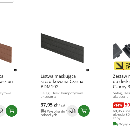
OF
SP
ca
Listwa maskująca
Zestaw 
asztan
szczotkowana Czarna
do deski
BDM102
Czarny 
ozytowe
Salag, Deski kompozytowe
Salag, De
akcesoria
akcesoria
37,95 zł
59
/ szt
-14%
69,95 zł
na
dni
Wysyłka do 14 dni
okresie 30
roboczych
ceny
Wysyłk