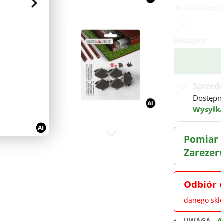
Ile op potrzeb
-
Dostępny
Sprzed
Dostęp
Wysyłka
Pomiar 
Zarezer
Odbiór 
danego sk
UWAGA -