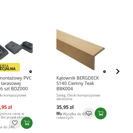
ERTA
ECJALNA
montażowy PVC
Kątownik BERGDECK
K
 tarasowej
S140 Ciemny Teak
A
36 szt BDZ000
BBK004
S
a
ski kompozytowe
Salag, Deski kompozytowe
akcesoria
3
,95 zł
35,95 zł
r
jniższa cena w
Wysyłka do 60 dni
 dni przed obniżką
roboczych
a do 24h