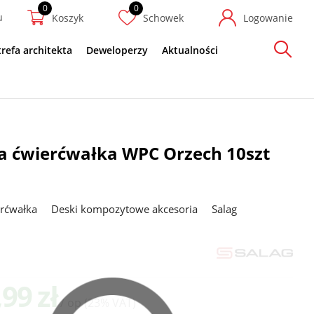
u
Koszyk
Schowek
Logowanie
trefa architekta
Deweloperzy
Aktualności
Szukaj
a ćwierćwałka WPC Orzech 10szt
erćwałka
Deski kompozytowe akcesoria
Salag
,99 zł
/ op
(23% VAT)