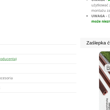
użytkować 
montażu za
UWAGA -
D
może niezn
Zaślepka ć
roducenta)
kcesoria
k