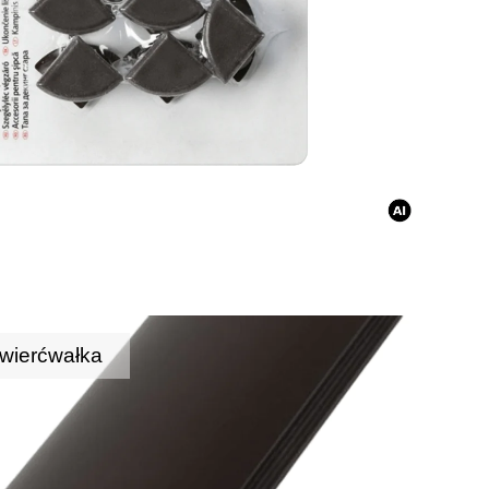
wierćwałka