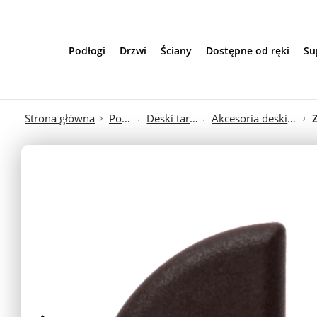
Przejdź do treści
Podłogi
Drzwi
Ściany
Dostępne od ręki
Su
Strona główna
Podłogi
Deski tarasowe
Akcesoria deski tarasowe