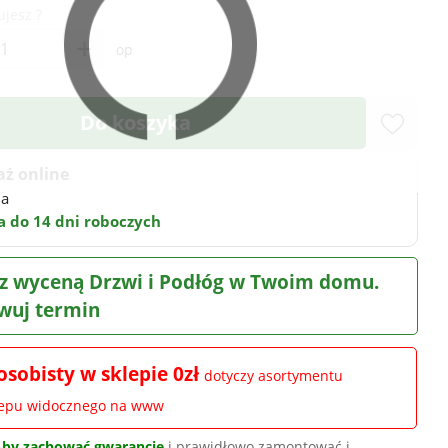
ujesz ?
+
op
Do koszyka
aż online
na
 do 14 dni roboczych
z wyceną Drzwi i Podłóg w Twoim domu.
wuj termin
osobisty w sklepie 0zł
dotyczy asortymentu
lepu widocznego na www
Aby zachować gwarancję
i prawidłowo zamontować i