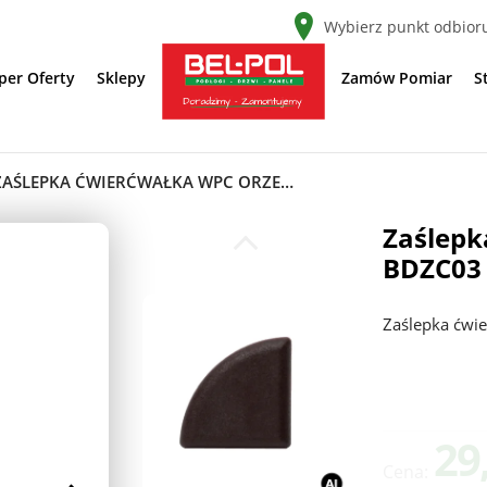
Wybierz punkt odbior
per Oferty
Sklepy
Zamów Pomiar
S
ZAŚLEPKA ĆWIERĆWAŁKA WPC ORZECH 10SZT BDZC03
Zaślepk
BDZC03
Zaślepka ćwi
29
Cena: