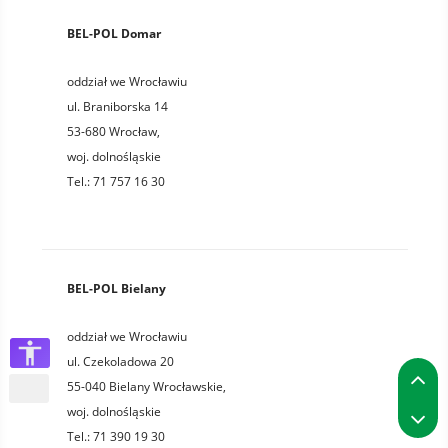
BEL-POL Domar
oddział we Wrocławiu
ul. Braniborska 14
53-680
Wrocław
,
woj.
dolnośląskie
Tel.:
71 757 16 30
BEL-POL Bielany
oddział we Wrocławiu
ul. Czekoladowa 20
P
55-040
Bielany Wrocławskie
,
P
woj.
dolnośląskie
Tel.:
71 390 19 30