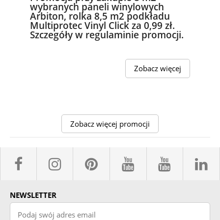
wybranych paneli winylowych
Arbiton, rolka 8,5 m2 podkładu
Multiprotec Vinyl Click za 0,99 zł.
Szczegóły w regulaminie promocji.
Zobacz więcej
Zobacz więcej promocji
facebook sklepyBELPOL
instagram belpol.dor
pinterest
youtube sk
youtub
l
NEWSLETTER
Podaj swój adres email