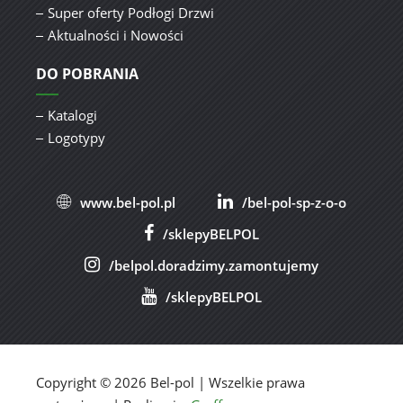
Super oferty Podłogi Drzwi
Aktualności i Nowości
DO POBRANIA
Katalogi
Logotypy
www.bel-pol.pl
/bel-pol-sp-z-o-o
/sklepyBELPOL
/belpol.doradzimy.zamontujemy
/sklepyBELPOL
Copyright © 2026 Bel-pol | Wszelkie prawa