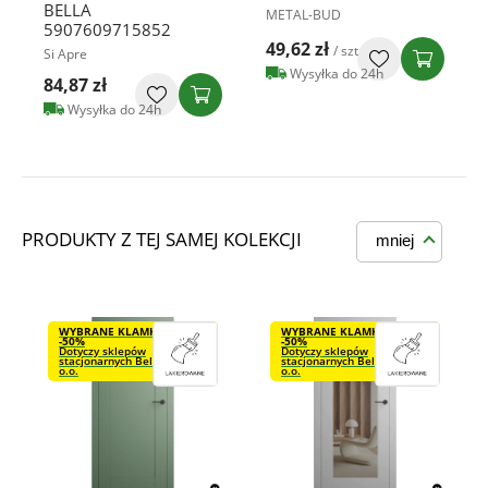
BELLA
METAL-BUD
5907609715852
49,62 zł
/ szt
Si Apre
Wysyłka do 24h
84,87 zł
Wysyłka do 24h
PRODUKTY Z TEJ SAMEJ KOLEKCJI
mniej
WYBRANE KLAMKI VDS
WYBRANE KLAMKI VDS
-50%
-50%
Dotyczy sklepów
Dotyczy sklepów
stacjonarnych Bel-Pol Sp. z
stacjonarnych Bel-Pol Sp. z
o.o.
o.o.