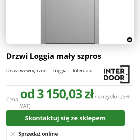
Deweloperzy
Aktualności
Drzwi Loggia mały szpros
Drzwi wewnętrzne
Loggia
Interdoor
od 3 150,03 zł
/ skrzydło
(23%
Cena
:
VAT)
Skontaktuj się ze sklepem
Sprzedaż online