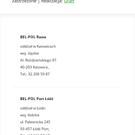
zastrzeżone | Realizacja:
Graff
BEL-POL Rawa
oddział w Katowicach
woj. śląskie
Al. Roździeńskiego 97
40-203 Katowice,
Tel.: 32 206 59 87
BEL-POL Port Łódź
oddział w Łodzi
woj. łódzkie
ul. Pabianicka 245
93-457 Łódź Port,