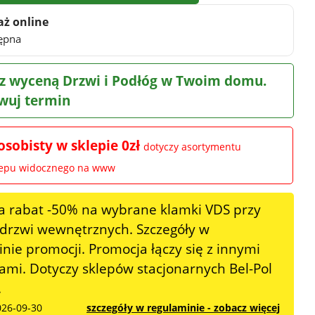
aż online
ępna
z wyceną Drzwi i Podłóg w Twoim domu.
wuj termin
osobisty w sklepie 0zł
dotyczy asortymentu
lepu widocznego na www
a rabat -50% na wybrane klamki VDS przy
 drzwi wewnętrznych. Szczegóły w
nie promocji. Promocja łączy się z innymi
mi. Dotyczy sklepów stacjonarnych Bel-Pol
.
026-09-30
szczegóły w regulaminie - zobacz więcej