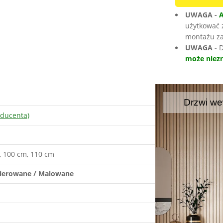
UWAGA -
użytkować 
montażu za
UWAGA -
D
może niezn
Drzwi we
oducenta)
, 100 cm, 110 cm
ierowane / Malowane