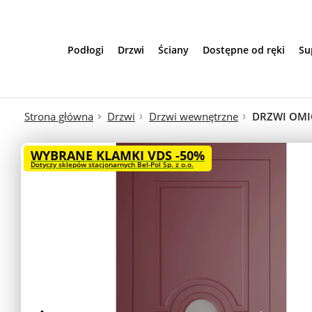
Przejdź do treści
Podłogi
Drzwi
Ściany
Dostępne od ręki
Su
Strona główna
Drzwi
Drzwi wewnętrzne
DRZWI OMI
WYBRANE KLAMKI VDS -50%
Dotyczy sklepów stacjonarnych Bel-Pol Sp. z o.o.