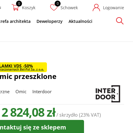
u
Koszyk
Schowek
Logowanie
trefa architekta
Deweloperzy
Aktualności
Szukaj
LAMKI VDS -50%
tacjonarnych Bel-Pol Sp. z o.o.
mic przeszklone
trzne
Omic
Interdoor
 2 824,08 zł
/ skrzydło
(23% VAT)
ntaktuj się ze sklepem