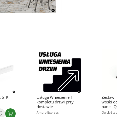
 STK
Usługa Wniesienie 1
Zestaw 
kompletu drzwi przy
woski d
dostawie
paneli Q
Ambro Express
Quick-Step