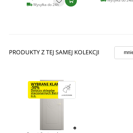
Wysyłka do 24h
Wysyłka do 24h
PRODUKTY Z TEJ SAMEJ KOLEKCJI
mni
WYBRANE KLAMKI VDS
-50%
Dotyczy sklepów
stacjonarnych Bel-Pol Sp. z
o.o.