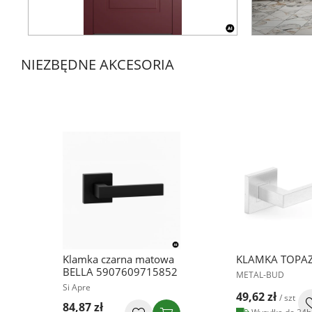
NIEZBĘDNE AKCESORIA
Klamka czarna matowa
KLAMKA TOPAZ
BELLA 5907609715852
METAL-BUD
Si Apre
49,62 zł
/ szt
84,87 zł