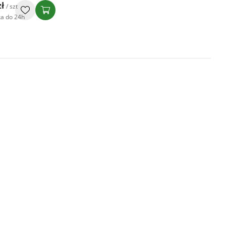
zł
/ szt
a do 24h