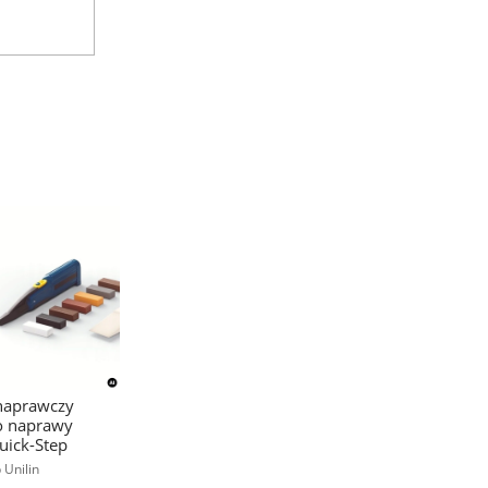
naprawczy
o naprawy
uick-Step
 Unilin