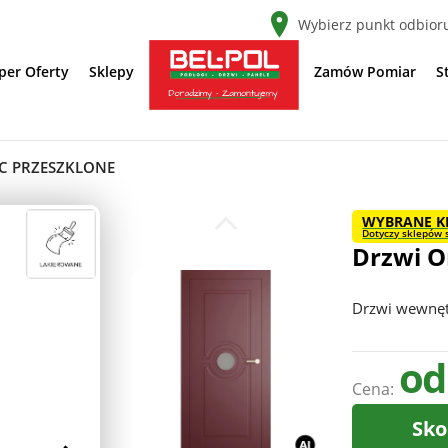
Wybierz punkt odbior
per Oferty
Sklepy
Zamów Pomiar
S
C PRZESZKLONE
WYBRANE K
Dotyczy sklepów s
Drzwi O
Drzwi wewnę
od
Cena:
Sko