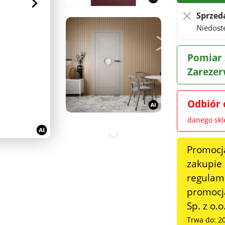
Sprzed
Niedost
Pomiar 
Zarezer
Odbiór 
danego sk
Promocj
zakupie
regulami
promocja
Sp. z o.o
Trwa do: 2