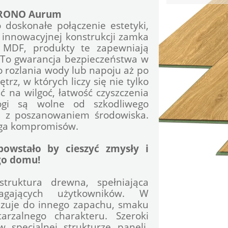
 KRONO Aurum
doskonałe połączenie estetyki, 
i innowacyjnej konstrukcji zamka 
y MDF, produkty te zapewniają 
 To gwarancja bezpieczeństwa w 
rozlania wody lub napoju aż po 
z, w których liczy się nie tylko 
 na wilgoć, łatwość czyszczenia 
ogi są wolne od szkodliwego 
ę z poszanowaniem środowiska. 
maga kompromisów.
wstało by cieszyć zmysły i 
go domu!
ruktura drewna, spełniająca 
gających użytkowników. W 
ązuje do innego zapachu, smaku 
rzalnego charakteru. Szeroki 
 specjalnej strukturze paneli, 