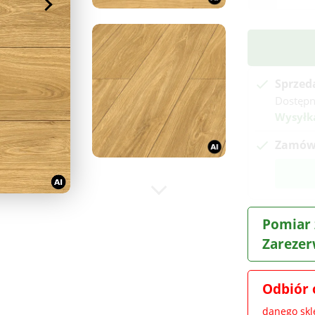
Sprzed
Dostępn
Wysyłk
Zamów 
Pomiar 
Zarezer
Odbiór 
danego sk