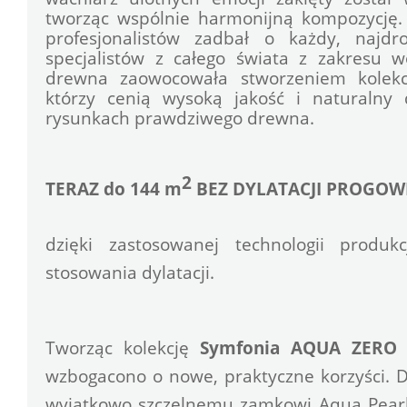
tworząc wspólnie harmonijną kompozycję.
profesjonalistów zadbał o każdy, najdro
specjalistów z całego świata z zakresu woo
drewna zaowocowała stworzeniem kolekcj
którzy cenią wysoką jakość i naturalny 
rysunkach prawdziwego drewna.
2
TERAZ do 144 m
 BEZ DYLATACJI PROGOWE
dzięki zastosowanej technologii produk
stosowania dylatacji.
Tworząc kolekcję 
Symfonia AQUA ZERO
 
wzbogacono o nowe, praktyczne korzyści. D
wyjątkowo szczelnemu zamkowi Aqua Pearl