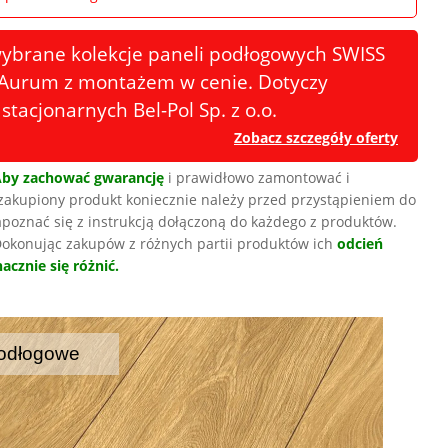
wybrane kolekcje paneli podłogowych SWISS
urum z montażem w cenie. Dotyczy
stacjonarnych Bel-Pol Sp. z o.o.
Zobacz szczegóły oferty
Aby zachować gwarancję
i prawidłowo zamontować i
zakupiony produkt koniecznie należy przed przystąpieniem do
poznać się z instrukcją dołączoną do każdego z produktów.
okonując zakupów z różnych partii produktów ich
odcień
acznie się różnić.
odłogowe