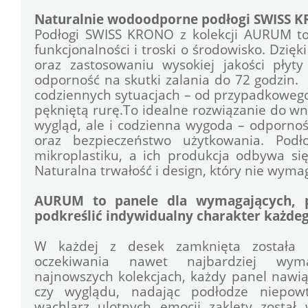
Naturalnie wodoodporne podłogi SWISS
Podłogi SWISS KRONO z kolekcji AURUM to 
funkcjonalności i troski o środowisko. Dzięk
oraz zastosowaniu wysokiej jakości płyt
odporność na skutki zalania do 72 godzin. 
codziennych sytuacjach – od przypadkowego 
pękniętą rurę.To idealne rozwiązanie do wnętr
wygląd, ale i codzienna wygoda – odporność
oraz bezpieczeństwo użytkowania. Podł
mikroplastiku, a ich produkcja odbywa si
Naturalna trwałość i design, który nie wy
AURUM to panele dla wymagających, po
podkreślić indywidualny charakter każde
W każdej z desek zamknięta została st
oczekiwania nawet najbardziej wyma
najnowszych kolekcjach, każdy panel nawi
czy wyglądu, nadając podłodze niepowta
wachlarz ulotnych emocji zaklęty został w