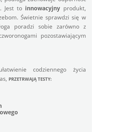
. 
Jest to 
innowacyjny
 produkt, 
odpowiadający codziennym życiowym potrzebom. Świetnie sprawdzi się w 
oga poradzi sobie zarówno z 
 czworonogami pozostawiającym 
atwienie codziennego życia 
as, 
PRZETRWAJĄ TESTY:
h
rowego