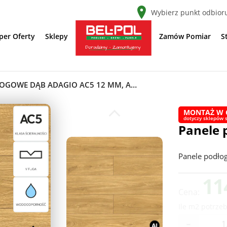
Wybierz punkt odbior
per Oferty
Sklepy
Zamów Pomiar
S
PANELE PODŁOGOWE DĄB ADAGIO AC5 12 MM, AUSY40414
MONTAŻ W 
dotyczy sklepów s
Panele 
Panele podło
11
Cena:
Ile m2 potrzeb
-