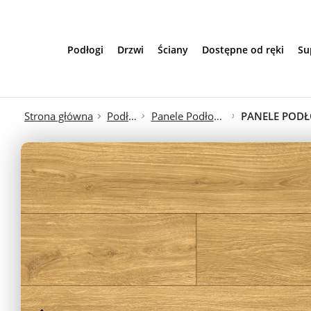
Przejdź do treści
Podłogi
Drzwi
Ściany
Dostępne od ręki
Su
Strona główna
Podłogi
Panele Podłogowe