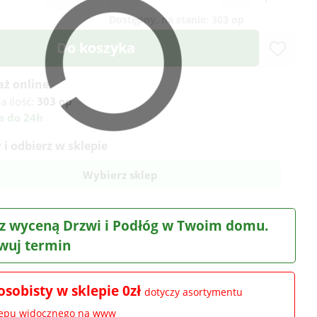
Dostępny, na stanie:
303 op
Do koszyka
aż online
a ilość:
303 op
a do 24h
i odbierz w sklepie
Wybierz sklep
z wyceną Drzwi i Podłóg w Twoim domu.
wuj termin
osobisty w sklepie 0zł
dotyczy asortymentu
lepu widocznego na www