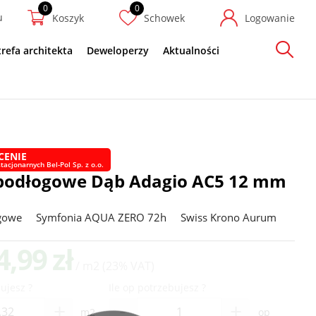
u
Koszyk
Schowek
Logowanie
trefa architekta
Deweloperzy
Aktualności
Szukaj
CENIE
tacjonarnych Bel-Pol Sp. z o.o.
podłogowe Dąb Adagio AC5 12 mm
gowe
Symfonia AQUA ZERO 72h
Swiss Krono Aurum
4,99 zł
/ m2
(23% VAT)
ujesz ?
Ile op potrzebujesz ?
-
+
+
m2
op