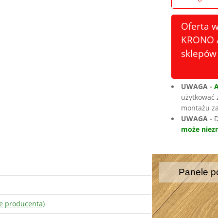
Oferta 
KRONO A
sklepów 
UWAGA -
użytkować 
montażu za
UWAGA -
D
może niezn
Panele p
e producenta)