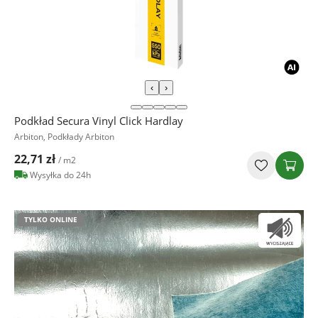
‹
›
Podkład Secura Vinyl Click Hardlay
Arbiton, Podkłady Arbiton
22,71 zł
/ m2
Wysyłka do 24h
TYLKO ONLINE