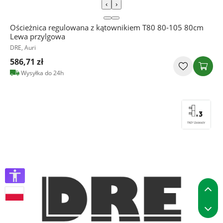
‹
›
Ościeżnica regulowana z kątownikiem T80 80-105 80cm
Lewa przylgowa
DRE, Auri
586,71 zł
Wysyłka do 24h
P
P