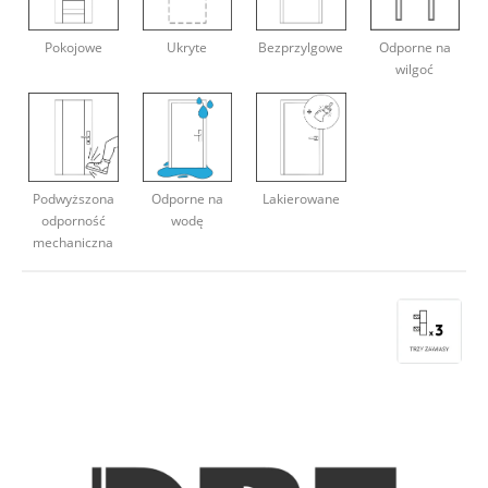
Deweloperzy
Pokojowe
Ukryte
Bezprzylgowe
Odporne na
wilgoć
Aktualności
Podwyższona
Odporne na
Lakierowane
odporność
wodę
mechaniczna