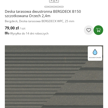
‹
›
Deska tarasowa dwustronna BERGDECK B150
szczotkowana Orzech 2,4m
Bergdeck, Deska tarasowa BERGDECK WPC, 25 mm
79,00 zł
/ szt
Wysyłka do 14 dni roboczych