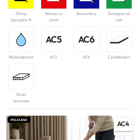
Deweloperzy
Oferty
Montaż w
Bestsellery
Dostępne od
Specjalne %
cenie
ręki
Aktualności
Wodoodporne
AC5
AC6
Z podkładem
Deski
tarasowe
POLECANE