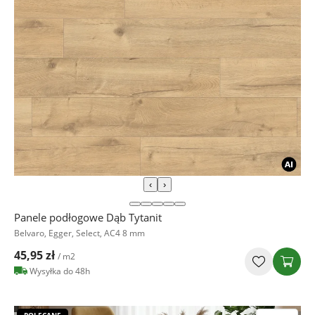
‹
›
Panele podłogowe Dąb Tytanit
Belvaro, Egger, Select, AC4 8 mm
45,95 zł
/ m2
Wysyłka do 48h
POLECANE