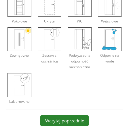
Deweloperzy
Pokojowe
Ukryte
WC
Wejściowe
Aktualności
Zewnętrzne
Zestaw z
Podwyższona
Odporne na
ościeżnicą
odporność
wodę
mechaniczna
Lakierowane
Wczytaj poprzednie