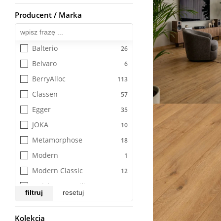
Producent / Marka
Wszystkie
Balterio
Belvaro
BerryAlloc
Classen
Egger
JOKA
Metamorphose
Modern
Modern Classic
Quick-Step Unilin
filtruj
resetuj
Skema
Swiss Krono
Kolekcja
Wszystkie