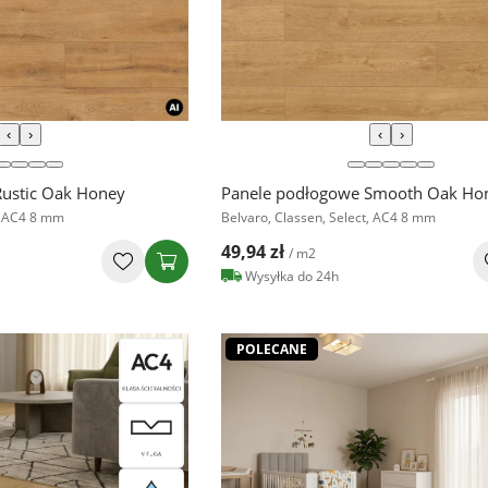
‹
›
‹
›
ustic Oak Honey
Panele podłogowe Smooth Oak Ho
t, AC4 8 mm
Belvaro, Classen, Select, AC4 8 mm
49,94 zł
/ m2
Wysyłka do 24h
POLECANE