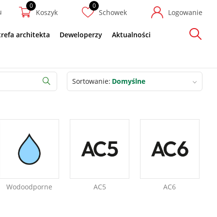
u
Koszyk
Schowek
Logowanie
trefa architekta
Deweloperzy
Aktualności
Szukaj
Sortowanie
Domyślne
Szukaj
Wodoodporne
AC5
AC6