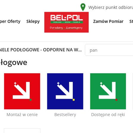
Wybierz punkt odbior
per Oferty
Sklepy
Zamów Pomiar
S
PANELE PODŁOGOWE - ODPORNE NA WODĘ
dłogowe
Montaż w cenie
Bestsellery
Dostępne od ręki