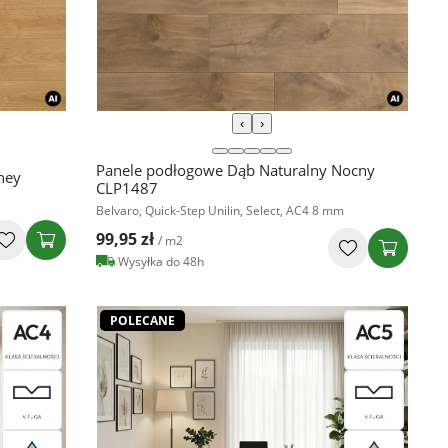
‹
›
Panele podłogowe Dąb Naturalny Nocny
ney
CLP1487
Belvaro, Quick-Step Unilin, Select, AC4 8 mm
99,95 zł
/ m2
Wysyłka do 48h
POLECANE