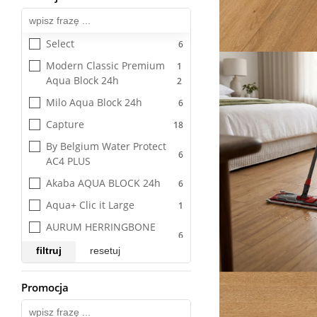
Swiss Krono Aurum
Swiss Krono Platinium
Select
Unilin
Modern Classic Premium 
Aqua Block 24h
Milo Aqua Block 24h
Capture
By Belgium Water Protect 
AC4 PLUS
Akaba AQUA BLOCK 24h
Aqua+ Clic it Large
AURUM HERRINGBONE 
Aqua Zero 72h
filtruj
resetuj
Bella
By Belgium Water Protect 
Promocja
Wszystkie
AC4