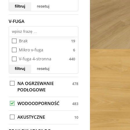
Movie AQUA ZERO 72h
filtruj
resetuj
Muse
V-FUGA
NatureSense Classic Aqua+ 
Wszystkie
72h
NatureSense Classic Aqua 
Brak
24h AC4
Mikro v-fuga
NatureSense Classic Aqua 
24h AC5
V-fuga 4-stronna
NatureSense King Size 
filtruj
resetuj
Aqua+ 72h
NatureSense King Size 
NA OGRZEWANIE
Aqua 24h AC4
PODŁOGOWE
NatureSense Large Aqua+ 
72h
WODOODPORNOŚĆ
NatureSense Large Aqua 
AKUSTYCZNE
24h AC4
NatureSense Long Aqua 