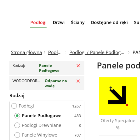
Przejdź do treści
Podłogi
Drzwi
Ściany
Dostępne od ręki
Su
Strona główna
Podłogi
Podłogi / Panele Podłogowe
Usuń filtr
Panele po
Rodzaj
Panele
Podłogowe
Usuń filtr
WODOODPORNOŚĆ
Odporne na
wodę
Rodzaj
Panele Podłogowe
Podłogi
Panele Podłogowe
Oferty Specjalne
Podłogi Drewniane
%
Panele Winylowe