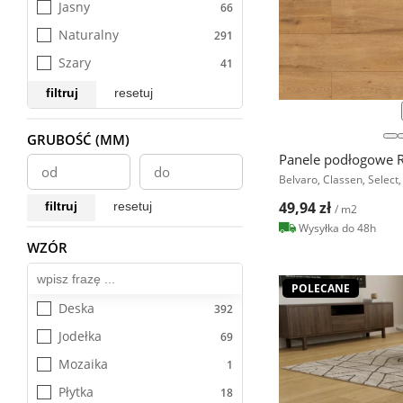
Jasny
FEEL GOOD
Naturalny
Fiori AQUA ZERO 72h
Szary
First Choice 8/32 Classic 
24h
filtruj
resetuj
Holiday Aqua Block 24h
GRUBOŚĆ (MM)
Hudson Bay 632
Panele podłogowe R
HydroClick
Belvaro, Classen, Selec
Impressive
49,94 zł
filtruj
resetuj
/ m2
Impressive Design
Wysyłka do 48h
WZÓR
Wszystkie
Impressive Ultra
Infinity AQUA ZERO
POLECANE
Deska
Majestic
Jodełka
Manor
Mozaika
Modern Premium Aqua 
Block 24h
Płytka